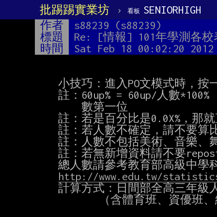
批踢踢實業坊
›
SENIORHIGH
看板
作者
s88239 (s88239)
標題
Re: [情報] 101年學測
時間
Sat Feb 18 00:02:20 2012
    小技巧：進入PO文模式時，按一下[Ctrl-V]就能暫時切換ANSI顯示以方便對齊

    註：60up% = 60up/人數*100%   註：70up% = 70up/人數*100% 四捨五入至小

        數第一位

    註：若是百分比是0.0X%，那就直接打0.0X%

    註：若人數不確定，請不要算比例

    註：人數不包括美術、音樂、舞蹈等特別班級及職業類科

    註：若無新增資料請不要repost一篇

    總人數請參考教育部高級中學科別資料：

http://www.edu.tw/statistic