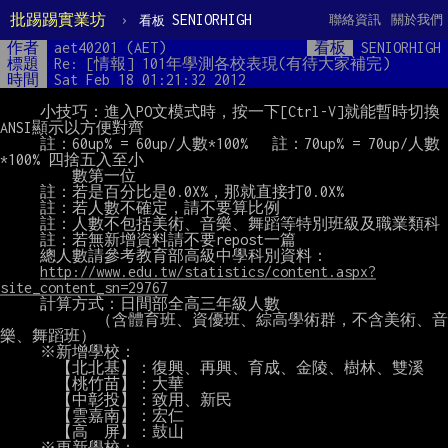
批踢踢實業坊
›
SENIORHIGH
聯絡資訊
關於我們
看板
作者
aet40201 (AET)
看板
SENIORHIGH
標題
Re: [情報] 101年學測各校表現(有待大家補完)
時間
Sat Feb 18 01:21:32 2012
     小技巧：進入PO文模式時，按一下[Ctrl-V]就能暫時切換
ANSI顯示以方便對齊

     註：60up% = 60up/人數*100%   註：70up% = 70up/人數
*100% 四捨五入至小

         數第一位

     註：若是百分比是0.0X%，那就直接打0.0X%

     註：若人數不確定，請不要算比例

     註：人數不包括美術、音樂、舞蹈等特別班級及職業類科

     註：若無新增資料請不要repost一篇

     總人數請參考教育部高級中學科別資料：

http://www.edu.tw/statistics/content.aspx?
site_content_sn=29767