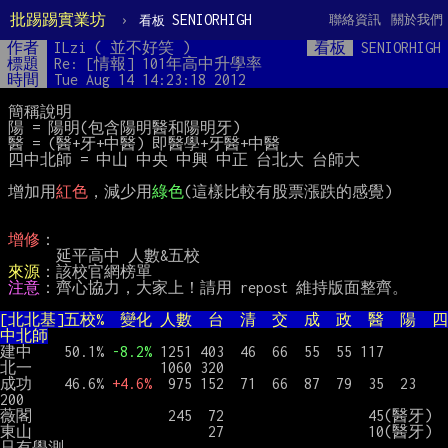
批踢踢實業坊
›
SENIORHIGH
聯絡資訊
關於我們
看板
作者
ILzi ( 並不好笑 )
看板
SENIORHIGH
標題
Re: [情報] 101年高中升學率
時間
Tue Aug 14 14:23:18 2012
 簡稱說明

 陽 = 陽明(包含陽明醫和陽明牙)

 醫 = (醫+牙+中醫) 即醫學+牙醫+中醫

 四中北師 = 中山 中央 中興 中正 台北大 台師大

 增加用
紅色
，減少用
綠色
(這樣比較有股票漲跌的感覺)

增修
：

       延平高中 人數&五校

來源
：該校官網榜單

注意
：齊心協力，大家上！請用 repost 維持版面整齊。

[北北基]五校%  變化 人數  台  清  交  成  政  醫  陽  四
中北師
建中    50.1% 
-8.2%
 1251 403  46  66  55  55 117

北一                1060 320

成功    46.6% 
+4.6%
  975 152  71  66  87  79  35  23   
200

薇閣                 245  72                  45(醫牙)

東山                      27                  10(醫牙)  
只有學測
