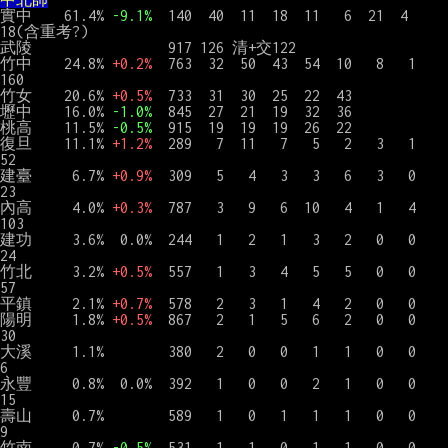
實中    61.4% 
-9.1%
  140  40  11  18  11   6  21  4     
18(含重考?)

武陵                 917 126 清+交122

竹中    24.8% 
+0.2%
  763  32  50  43  54  10   8   1   
160

竹女    20.6% 
+0.5%
  733  31  30  25  22  43

壢中    16.0% 
-1.0%
  845  27  21  19  32  36

桃高    11.5% 
-0.5%
  915  19  19  19  26  22

復旦    11.1% 
+1.2%
  289   7  11   7   5   2   3   1    
52

建臺     6.7% 
+0.9%
  309   5   4   3   3   6   3   0    
23

內高     4.0% 
+0.3%
  787   3   9   6  10   4   1   4   
103

建功     3.6%  0.0%  244   1   2   1   3   2   0   0    
24

竹北     3.2% 
+0.5%
  557   1   3   4   5   5   0   0    
57

平鎮     2.1% 
+0.7%
  578   2   3   1   4   2   0   0

陽明     1.8% 
+0.5%
  867   2   1   5   6   2   0   0    
30

大溪     1.1%        380   2   0   0   1   1   0   0     
6

永豐     0.8%  0.0%  392   1   0   0   2   1   0   0    
15

壽山     0.7%        589   1   0   1   1   1   0   0     
9

竹南     0.7% 
-0.5%
  531   1   1   0   1   1   0   0     