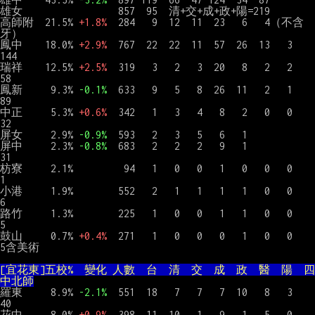
雄女                 857  95  清+交+成+政+陽=219

高師附  21.5% 
+1.8%
  284   9  12  11  23   6   4（不含
牙）

鳳中    18.0% 
+2.9%
  767  22  22  11  57  26  13   3   
144

瑞祥    12.5% 
+2.5%
  319   3   2   3  20   8   2   2    
58

鳳新     9.3% 
-0.1%
  633   9   5   8  26  11   2   1    
89

中正     5.3% 
+0.6%
  342   1   3   4   8   2   0   0    
32

屏女     2.9% 
-0.9%
  593   2   3   5   6   1

屏中     2.3% 
-0.8%
  683   2   2   2   9   1            
31

枋寮     2.1%         94   1   0   0   1   0   0   0     
1

小港     1.9%        552   2   1   1   1   1   0   0     
6

路竹     1.3%        225   1   0   0   1   1   0   0     
5

鼓山     0.7% 
+0.4%
  271   1   0   0   0   1   0   0     
5含美術

[宜花東]五校%  變化 人數  台  清  交  成  政  醫  陽  四
中北師
羅東     8.9% 
-2.1%
  551  18   7   7   7  10   8   3    
40

花中     8.0% 
+0.9%
  398  11  10   1   9   1   5   0    