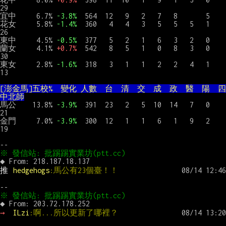
29

宜中     6.7% 
-3.8%
  564  12   9   2   7   8       5

花女     5.8% 
-1.4%
  360   4   4   3   5   5   5   1    
26

東中     4.5% 
-0.5%
  377   5   2   1   6   3   2   0

蘭女     4.1% 
+0.7%
  542   8   5   1   0   8   3   0    
30

東女     2.8% 
-1.6%
  318   3   1   1   2   2   4   1    
13

[澎金馬]五校%  變化 人數  台  清  交  成  政  醫  陽  四
中北師
馬公    13.8% 
-3.9%
  391  23   2   5  10  14   7   0    
21

金門     7.0% 
-3.9%
  300  12   1   1   6   1   9   2    
19

推 
hedgehogs
:馬公有23個臺！！
→ 
ILzi
:啊...所以更新了哪裡？