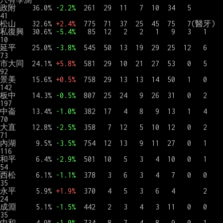
政附    36.0% 
-2.2%
  261  29  11   7  10  34   5        
41

松山    32.6% 
+2.4%
  775  71  37  25  45  75   7(醫牙)

私復興  30.6% 
-5.4%
   85  12   2   2   1   9   3   1    
10

延平    25.0% 
-3.8%
  545  50  13  19  29  25  12   6    
73

市大同　24.1% 
+5.8%
  581  29  10  21  27  53   0   5    
92　

景美    15.6% 
+0.5%
  758  29  13  13  14  50   1   0   
142

板中    14.3% 
-0.5%
  807  25  24   9  26  31   0   2   
197

中崙    13.4% 
-1.0%
  382  17   4   8   9  13   1   4    
70

大直　　12.8% 
-2.5%
  358   7  12   5  10  12   0   2    
71

內湖     9.5% 
-3.5%
  754  12  13   9  11  27   0   1   
116

和平     6.4% 
-2.9%
  501  10   5   3   4  10   0   1    
54

西松     6.1% 
-1.1%
  378   3   6   3   4   7   0   0    
35

永平     5.9% 
+1.9%
  370   4   5   3   6   4       2    
24

成淵     5.1% 
-1.5%
  442   2   3   4   3  11   0   0    
35

中和     4.9% 
-1.0%
  734   8   7   4   8   9   0   1    