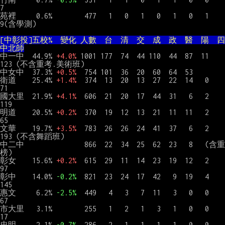
7

苑裡     0.6%        477   1   0   1   0   1   0   1     
[中彰投]五校%  變化 人數  台  清  交  成  政  醫  陽  四
中北師
中一中  44.9% 
+4.0%
 1001 177  74  44 110  44  87  11   
123 (不含重考.美術班)

中女中  37.3% 
+0.5%
  754 101  36  20  60  64  53

衛道    25.4% 
+1.4%
  374  13  20  13  27  22  14   0    
71

國大里  21.9% 
+4.1%
  606  21  20  17  44  31   6   2   
119

明道    20.5% 
+0.2%
  370  19  12  13  21  11  11   2    
65

文華    19.7% 
+3.5%
  783  26  26  24  41  37   6   2   
193 (不含舞蹈班)

中二中               866  22  34  25  62  23   8   (含重
榜)

彰女    15.6% 
+0.2%
  615  29  11  14  23  19  12   2    
97

彰中    14.0% 
-0.2%
  821  23  24  17  42   9  19   4   
145

惠文     6.2% 
-2.5%
  449   4   3   7  11   3   0   0    
67

市大里   3.1%        255   1   2   1   3   1   0   0    
17

忠明     2.1% 
-0.7%
  286   2   1   1   1   1   0   0    