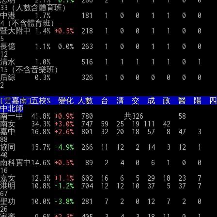
33（人數含體育班）

中港     1.7%        181   1   0   0   1   1   0   0     
4（不含體育班）

暨大附中 1.4% 
+0.5%
  218   1   0   0   1   1   0   0     
5

長億     1.1%  0.0%  263   1   0   0   1   1   0   0    
12

清水     1.0%        516   1   1   1   1   1   0   1    
15（不含音樂班）

后綜     0.3%        326   1   0   0   0   0   0   0     
2

[雲嘉南]五校%  變化 人數  台  清  交  成  政  醫  陽  四
中北師
南一中  41.8% 
+0.9%
  780        共326         58

南女    34.3% 
+3.0%
  747  59  25  19 111  42

嘉中    16.8% 
+2.6%
  801  32  20  18  57   8  47   3    
88

協同    15.7% 
-4.9%
  266  11  12   2  14   3  12   1    
40

南科實中14.6% 
+0.5%
   89   2   4   0   6   1   0   0    
16

嘉女    12.3% 
+1.1%
  602  16   6   5  29  18  23   7

港明    10.8% 
-1.2%
  704  12  12  10  37   5  37   7    
67

聖功    10.0% 
-3.8%
  281   7   2   0  12   7   2   0    
26

家齊     9.6% 
+2.3%
  405   3   4   3  18  11   0   1    