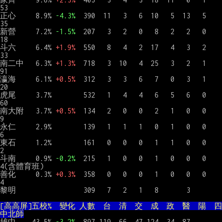
53

正心     8.9% 
-4.3%
  390  11   3   6  10   5  13   5    
35

新營     7.2% 
-1.5%
  207   3   2   0   8   2   2   0    
18

斗六     6.4% 
+1.9%
  550   8   4   2  17   4   3   2    
33

南二中   6.3% 
+1.3%
  718   3  10   4  25   3   2   1    
91

瀛海     6.1% 
+0.5%
  312   3   3   6   7   0   3   1    
20

虎尾     3.7%        532   1   4   4   6   5   6   0    
60

南大附   3.7% 
+0.5%
  134   2   0   0   2   1   0   0     
9

永仁     2.9%        139   1   1   1   0   1   0   0     
6

東石     1.2%        161   0   0   0   1   1   0   0     
2

斗南     0.9% 
-0.2%
  215   1   0   0   1   0   0   0     
4(含體育班)

善化     0.3% 
+0.3%
  358   0   0   0   1   0   0   0     
4

黎明                 309   7   2   1   8       3

[高高屏]五校%  變化 人數  台  清  交  成  政  醫  陽  四
中北師
雄中    43.5% 
-3.2%
  897 119  66  47 124  34  87
