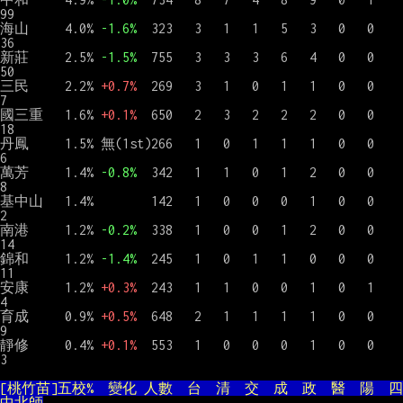
99

海山     4.0% 
-1.6%
  323   3   1   1   5   3   0   0    
36

新莊     2.5% 
-1.5%
  755   3   3   3   6   4   0   0    
50

三民     2.2% 
+0.7%
  269   3   1   0   1   1   0   0     
7

國三重   1.6% 
+0.1%
  650   2   3   2   2   2   0   0    
18

丹鳳     1.5% 無(1st)266   1   0   1   1   1   0   0     
6

萬芳     1.4% 
-0.8%
  342   1   1   0   1   2   0   0     
8

基中山   1.4%        142   1   0   0   0   1   0   0     
2

南港     1.2% 
-0.2%
  338   1   0   0   1   2   0   0    
14

錦和     1.2% 
-1.4%
  245   1   0   1   1   0   0   0    
11

安康     1.2% 
+0.3%
  243   1   1   0   0   1   0   1     
4

育成     0.9% 
+0.5%
  648   2   1   1   1   1   0   0     
9

靜修     0.4% 
+0.1%
  553   1   0   0   0   1   0   0     
3

[桃竹苗]五校%  變化 人數  台  清  交  成  政  醫  陽  四
中北師