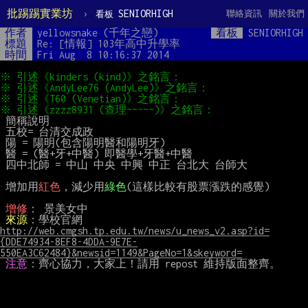
批踢踢實業坊
›
SENIORHIGH
聯絡資訊
關於我們
看板
作者
yellowsnake (千年之戀)
看板
SENIORHIGH
標題
Re: [情報] 103年高中升學率
時間
Fri Aug  8 10:16:37 2014
 簡稱說明

 五校= 台清交成政

 陽 = 陽明(包含陽明醫和陽明牙)

 醫 = (醫+牙+中醫) 即醫學+牙醫+中醫

 四中北師 = 中山 中央 中興 中正 台北大 台師大

 增加用
紅色
，減少用
綠色
(這樣比較有股票漲跌的感覺)

增修
： 景美女中

來源
：學校官網
http://web.cmgsh.tp.edu.tw/news/u_news_v2.asp?id=
{DDE74934-8EF8-4DDA-9E7E-
550EA3C62484}&newsid=1149&PageNo=1&skeyword=
注意
：齊心協力，大家上！請用 repost 維持版面整齊。
