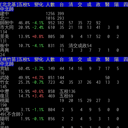
[北北基]五校%  變化 人數  台  清  交  成  政  醫  陽  四
中北師
建中                1256 399

北一                1016 293

師附中  46.0% 
-4.1%
  952 182  57  35  72  92

市大同  20.9% 
-2.4%
  610  35  21  18  13  41   3   8       
134

景美    13.9% 
+0.8%
  805  30   9   4  17  52   0   2       
131

板中    10.7% 
-4.1%
  831  35  清交成政54

再興                      11   3   3   7   7   1   0        
[桃竹苗]五校%  變化 人數  台  清  交  成  政  醫  陽  四
中北師
實驗    60.4% 
-3.7%
  149  44  14  16   9   7  17   5        
16

武陵    49.9% 
+4.7%
  851 144                  50

竹女    25.3% 
-0.7%
  723  42  35  37  26  43  13   3       
145

中壢    15.9% 
+0.6%
  858  五校136

復旦    14.7% 
+3.4%
  469  五校69

桃園                      19  20  15  29  27   3           
190

內壢     3.1% 
-1.1%
  804   2   5   4   9   5   0   0        
49(不含師)

陽明     1.9% 
-0.1%
  856   2   2   4   5   3   1   0        
36

平鎮                       0   0   2   3   0   0   0        