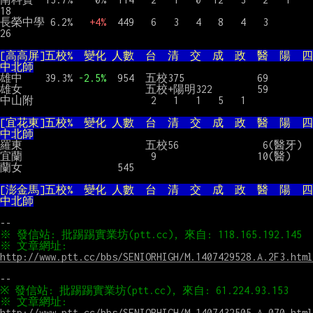
18

長榮中學 6.2%   
+4% 
 449   6   3   4   8   4   3           
26

[高高屏]五校%  變化 人數  台  清  交  成  政  醫  陽  四
中北師
雄中    39.3% 
-2.5%
  954  五校375             69

雄女                      五校+陽明322        59

中山附                     2   1   1   5   1

[宜花東]五校%  變化 人數  台  清  交  成  政  醫  陽  四
中北師
羅東                      五校56               6(醫牙)

宜蘭                       9                  10(醫)

蘭女                 545

[澎金馬]五校%  變化 人數  台  清  交  成  政  醫  陽  四
中北師
※ 文章網址: 
http://www.ptt.cc/bbs/SENIORHIGH/M.1407429528.A.2F3.html
※ 文章網址: 
http://www.ptt.cc/bbs/SENIORHIGH/M.1407432505.A.070.html