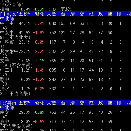
16(不含師)

楊梅     0.9% 
+0.2%
[中彰投]五校%  變化 人數  台  清  交  成  政  醫  陽  四
中北師
中一中  44.1% 
+5.4%
 1040 163  69  53 116  58  80  11       
143

中女中  42.9% 
+1.8%
  752 122  27  28  69  77  60            
81（不含北大）

中科實  23.1% 
+8.0%
  117   7   3   4   9   4   2   0        
31

興大附中22.7% 
+2.2%
  582  24  29  9   48  22   8   2       
132

文華    17.6% 
-4.1%
  765  22  11  20  51  31   3   5       
139（不含美術）

中二中  11.2% 
+1.4%
  895  10  11  17  44  18   3   0       
179

彰中    16.0% 
+1.2%
  842  27  19  23  53  13  21   3       
123

清水     1.7% 
+0.2%
  532   2   1   1   3   2   0   1        
22（不含音樂）

[雲嘉南]五校%  變化 人數  台  清  交  成  政  醫  陽  四
中北師
南女    29.3% 
-0.8%
  762  44  25  17  95  43  26   4       
147

嘉中    18.0% 
+0.5%
  713  33  21  12  53   9  59              
(不含音樂美術)

南科實  15.7%    0%  114   2   1   0  12   3   2   1       