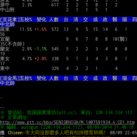
屏中     2.3%        617   2   2   1   8   1   2

中山附                     2   1   1   5   1

[宜花東]五校%  變化 人數  台  清  交  成  政  醫  陽  四
中北師
羅東    11.5% 
+1.6%
  572  13   9   5  15  14   6   1        
56

宜蘭                       9   6   7   8   8  10(醫)        
35(不含師)

蘭女     2.9% 
-1.1%
  545   5   2   2   3   4   0   0        
19

東女     4.7% 
+2.0%
  338   5   1   3   4   3   0   1        
17

東中                 329   4   2   2   1       4

[澎金馬]五校%  變化 人數  台  清  交  成  政  醫  陽  四
中北師
-

※ 文章網址: 
http://www.ptt.cc/bbs/SENIORHIGH/M.1407591934.A.CD1.htm
推 
Chieen
:市大同沒那麼多人吧有扣掉體育班嗎?