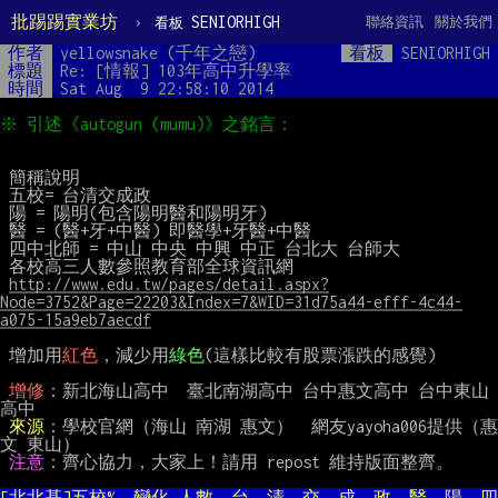
批踢踢實業坊
›
SENIORHIGH
聯絡資訊
關於我們
看板
作者
yellowsnake (千年之戀)
看板
SENIORHIGH
標題
Re: [情報] 103年高中升學率
時間
Sat Aug  9 22:58:10 2014
 簡稱說明

 五校= 台清交成政

 陽 = 陽明(包含陽明醫和陽明牙)

 醫 = (醫+牙+中醫) 即醫學+牙醫+中醫

 四中北師 = 中山 中央 中興 中正 台北大 台師大

 各校高三人數參照教育部全球資訊網

http://www.edu.tw/pages/detail.aspx?
Node=3752&Page=22203&Index=7&WID=31d75a44-efff-4c44-
a075-15a9eb7aecdf
 增加用
紅色
，減少用
綠色
(這樣比較有股票漲跌的感覺)

增修
：新北海山高中  臺北南湖高中 台中惠文高中 台中東山
高中

來源
：學校官網（海山 南湖 惠文）  網友yayoha006提供（惠
文 東山）

注意
：齊心協力，大家上！請用 repost 維持版面整齊。

[北北基]五校%  變化 人數  台  清  交  成  政  醫  陽  四