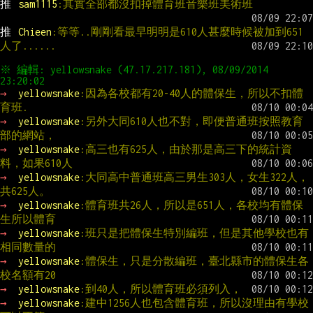
推 
sam1115
:其實全部都沒扣掉體育班音樂班美術班
推 
Chieen
:等等..剛剛看最早明明是610人甚麼時候被加到651
人了......
※ 編輯: yellowsnake (47.17.217.181), 08/09/2014 
→ 
yellowsnake
:因為各校都有20-40人的體保生，所以不扣體
育班.
→ 
yellowsnake
:另外大同610人也不對，即便普通班按照教育
部的網站，
→ 
yellowsnake
:高三也有625人，由於那是高三下的統計資
料，如果610人
→ 
yellowsnake
:大同高中普通班高三男生303人，女生322人，
共625人。
→ 
yellowsnake
:體育班共26人，所以是651人，各校均有體保
生所以體育
→ 
yellowsnake
:班只是把體保生特別編班，但是其他學校也有
相同數量的
→ 
yellowsnake
:體保生，只是分散編班，臺北縣市的體保生各
校名額有20
→ 
yellowsnake
:到40人，所以體育班必須列入，
→ 
yellowsnake
:建中1256人也包含體育班，所以沒理由有學校