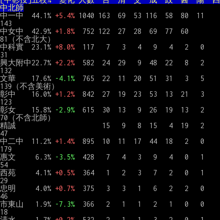
中北師
中一中  44.1% 
+5.4%
 1040 163  69  53 116  58  80  11       
143

中女中  42.9% 
+1.8%
  752 122  27  28  69  77  60            
81（不含北大）

中科實  23.1% 
+8.0%
  117   7   3   4   9   4   2   0        
31

興大附中22.7% 
+2.2%
  582  24  29   9  48  22   8   2       
132

文華    17.6% 
-4.1%
  765  22  11  20  51  31   3   5       
139（不含美術）

彰中    16.0% 
+1.2%
  842  27  19  23  53  13  21   3       
123

彰女    15.8% 
-2.9%  
615  30  13   9  26  19  13   2        
70（不含北師）

精誠                      15   9   8  15   4  19   2        
47

中二中  11.2% 
+1.4%
  895  10  11  17  44  18   2   0       
179

惠文     6.3% 
-3.5%
  428   7   4   3   9   4   0   1        
54

西苑     4.1% 
+0.5%
  364   1   2   3   7   2   0   1        
29

忠明     4.0% 
+0.7%
  375   3   3   1   6   2   2   0        
46

市東山   1.9% 
-7.3%
  366   2   1   1   2   1   0   0        
18

清水     1.7% 
+0.2%
  532   2   1   1   3   2   0   1        