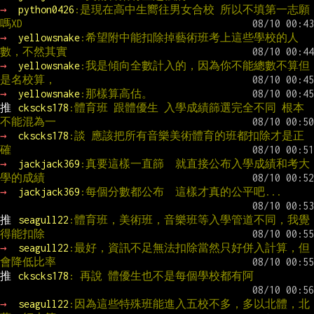
→ 
python0426
:是現在高中生嚮往男女合校 所以不填第一志願
嗎XD
→ 
yellowsnake
:希望附中能扣除掉藝術班考上這些學校的人
數，不然其實
→ 
yellowsnake
:我是傾向全數計入的，因為你不能總數不算但
是名校算，
→ 
yellowsnake
:那樣算高估。
推 
ckscks178
:體育班 跟體優生 入學成績篩選完全不同 根本
不能混為一
→ 
ckscks178
:談 應該把所有音樂美術體育的班都扣除才是正
確
→ 
jackjack369
:真要這樣一直篩  就直接公布入學成績和考大
學的成績
→ 
jackjack369
:每個分數都公布  這樣才真的公平吧...
推 
seagull22
:體育班，美術班，音樂班等入學管道不同，我覺
得能扣除
→ 
seagull22
:最好，資訊不足無法扣除當然只好併入計算，但
會降低比率
推 
ckscks178
: 再說 體優生也不是每個學校都有阿
→ 
seagull22
:因為這些特殊班能進入五校不多，多以北體，北