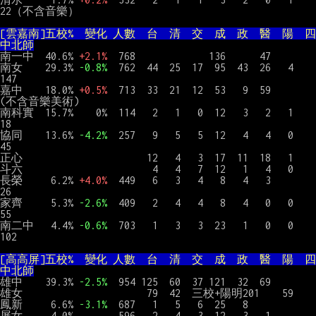
22（不含音樂）

[雲嘉南]五校%  變化 人數  台  清  交  成  政  醫  陽  四
中北師
南一中  40.6% 
+2.1%
  768             136      47

南女    29.3% 
-0.8%
  762  44  25  17  95  43  26   4       
147

嘉中    18.0% 
+0.5%
  713  33  21  12  53   9  59               
(不含音樂美術)

南科實  15.7%    0%  114   2   1   0  12   3   2   1        
18

協同    13.6% 
-4.2%
  257   9   5   5  12   4   4   0        
45

正心                      12   4   3  17  11  18   1

斗六                       4   4   7  12   1   4   0

長榮     6.2% 
+4.0%
  449   6   3   4   8   4   3            
26

家齊     5.3% 
-2.6%
  409   2   4   4   8   4   0   0        
55

南二中   4.4% 
-0.6%
  703   1   3   3  23   1   0   0       
102

[高高屏]五校%  變化 人數  台  清  交  成  政  醫  陽  四
中北師
雄中    39.3% 
-2.5%
  954 125  60  37 121  32  69

雄女                      79  42  三校+陽明201    59

鳳新     6.6% 
-3.1%
  687   1   5   6  25   8

屏女     4.0%        596   2   4   3  12   3   1
