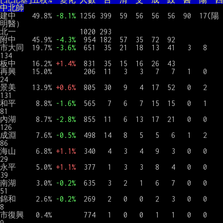
中北師
建中    49.8% 
-8.1%
 1256 399  59  56  56  56  90  17(陽
明醫）

北一                1020 293

附中    45.9% 
-4.3%
  954 182  57  35  72  92

市大同  19.7% 
-3.6%
  651  35  21  18  13  41   3   8       
134

板中    16.2% 
+1.4%
  831  35  15  16  26  43

再興    15.0%        206  11   3   3   7   7   1   0        
24

景美    13.9% 
+0.6%
  805  30   9   4  17  52   0   2       
131

和平     8.8% 
-1.6%
  565   7   6   7  15  15   0   1        
81

內湖     8.7% 
-2.8%
  855  11   6  13  17  21   0   0       
126

成淵     7.6% 
-0.5%
  498  14   8   5   5   6   1   2        
86

海山     6.8% 
+1.1%
  340   4   3   4   9   3   0   0        
29

永平     5.0% 
+1.1%
  377   1   3   3   8   4   0   0        
39

南湖     3.0% 
-0.2%
  635   3   2   1   6   7   0   0        
51

錦和     2.6% 
-0.2%
  269   2   0   0   2   3   0   0         
8

市復興   0.4%        774   1   0   0   1   1   0   0         
9
