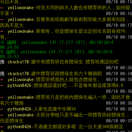
可以不算。
→ 
yellowsnake
:何況大同的師大人數也有體育班的人，如何能
不算？
→ 
yellowsnake
:音樂美術班戲劇等藝術類班級大多都有扣除，
因為不是大
→ 
yellowsnake
:家都有，但是體保生是法定招生名額各校均
有。
※ 編輯: yellowsnake (47.17.217.181), 08/10/2014 
※ 編輯: yellowsnake (47.17.217.181), 08/10/2014 
推 
ckscks178
:建中有體育班也有體保生 體育班應該扣吧
推 
ckscks178
:建中體育班跟體保生有六十幾個耶
→ 
yellowsnake
:體育班裡面的人就包含體保生。
→ 
python0426
:體保應該還好吧...不是每年都這樣算嗎0.0
→ 
yellowsnake
:體育班只是把校內體保生編入一班，因此不會
有六十幾個
→ 
python0426
:人家也是建中生啊XD
→ 
yellowsnake
:大部分學校只是不編出一班體育班給體保生，
但是體保生
→ 
python0426
:不過建北都退好多喔 北一台大連300個都沒