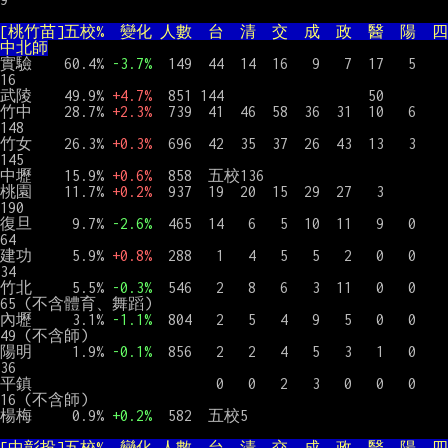
[桃竹苗]五校%  變化 人數  台  清  交  成  政  醫  陽  四
中北師
實驗    60.4% 
-3.7%
  149  44  14  16   9   7  17   5        
16

武陵    49.9% 
+4.7%
  851 144                  50

竹中    28.7% 
+2.3%
  739  41  46  58  36  31  10   6       
148

竹女    26.3% 
+0.3%
  696  42  35  37  26  43  13   3       
145

中壢    15.9% 
+0.6%
  858  五校136

桃園    11.7% 
+0.2%
  937  19  20  15  29  27   3           
190

復旦     9.7% 
-2.6%
  465  14   6   5  10  11   9   0        
64

建功     5.9% 
+0.8%
  288   1   4   5   5   2   0   0        
34

竹北     5.5% 
-0.3%
  546   2   8   6   3  11   0   0        
65 (不含體育、舞蹈)

內壢     3.1% 
-1.1%
  804   2   5   4   9   5   0   0        
49 (不含師)

陽明     1.9% 
-0.1%
  856   2   2   4   5   3   1   0        
36

平鎮                       0   0   2   3   0   0   0        
16 (不含師)

楊梅     0.9% 
+0.2%
  582  五校5

[中彰投]五校%  變化 人數  台  清  交  成  政  醫  陽  四