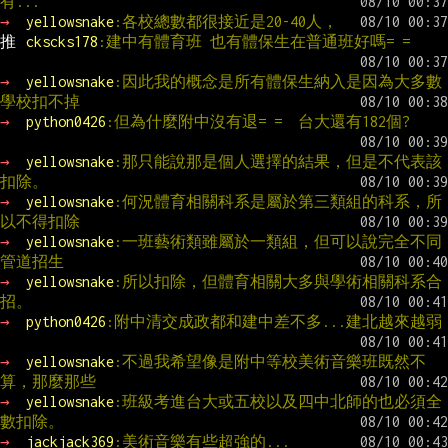
有...
→ 
yellowsnake
:各校總數都很接近是20-40人，
推 
ckscks178
:建中有體育班 也有體保生在普通班好嗎= =
→ 
yellowsnake
:因此我的概念是所有體保生納入是因為大多數
學校扣不掉
→ 
python0426
:但為什麼附中沒有退= =  台大還有182個?
→ 
yellowsnake
:那只能說那是個人選擇的結果，但是不代表該
扣除。
→ 
yellowsnake
:何況體育相關科系是屬於第三類組的科系，所
以不得扣除
→ 
yellowsnake
:一班藝術類雖屬於一類組，但可以說完全不同
管道招生
→ 
yellowsnake
:所以扣除，但體育相關大多與學術相關科系合
招。
→ 
python0426
:附中清交成政都和建中差不多...建北越來越弱
→ 
yellowsnake
:不過我希望像是附中等校美術音樂班既然不
算，那麼那些
→ 
yellowsnake
:班級考進台大或五校以及四中北師的也必須全
數扣除。
→ 
jackjack369
:美術音樂有些超強的...