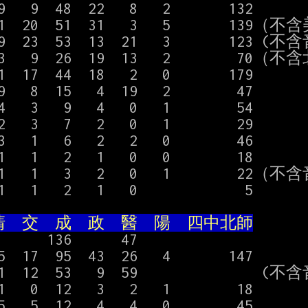
9   9  48  22   8   2       132

11  20  51  31   3   5       139（不
19  23  53  13  21   3       123 (不
13   9  26  19  13   2        70（不
1  17  44  18   2   0       179

   8  15   4  19   2        47

4   3   9   4   0   1        54

2   3   7   2   0   1        29

3   1   6   2   2   0        46

1   1   2   1   0   0        18

 1   1   3   2   0   1        22（不
   1   2   1   0             5

  交  成  政  醫  陽  四中北師
      136      47

5  17  95  43  26   4       147

21  12  53   9  59               (
  0  12   3   2   1        18

5   5  12   4   4   0        45
