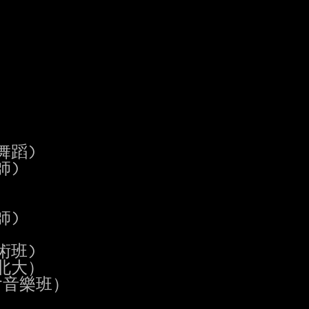
含舞蹈)

師)

美術班)

含北大）

)(含音樂班）
