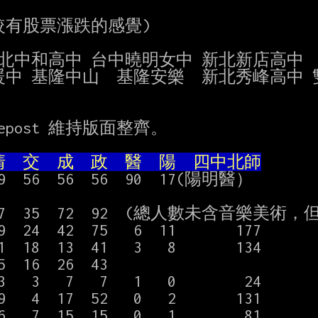
較有股票漲跌的感覺)

北中和高中 台中曉明女中 新北新店高中

ost 維持版面整齊。

  交  成  政  醫  陽  四中北師
59  56  56  56  90  17(陽明醫）

  57  35  72  92  (總人數未含音樂美術
9  24  42  75   6  11       177

1  18  13  41   3   8       134

5  16  26  43

   3   7   7   1   0        24

9   4  17  52   0   2       131

6   7  15  15   0   1        81
