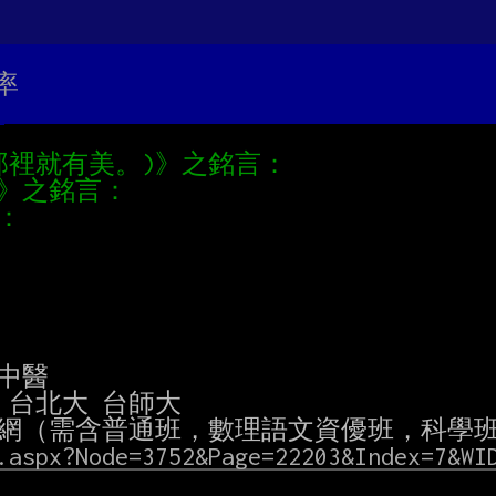
率
.aspx?Node=3752&Page=22203&Index=7&WI