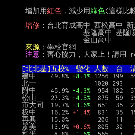
 增加用
紅色
，減少用
綠色
(這樣比
增修
：台北育成高中 西松高中 新
                 基隆高中 基隆暖中 基隆中山  基隆安樂  新北秀峰高中 雙溪高中

                 金山高中

來源
：學校官網

注意
：齊心協力，大家上！請用 rep
[北北基]五校%  變化 人數  台  清
建中    49.8% 
-8.1%
 1256 399  
北一                1020 293

附中    45.9% 
-4.3%
  954 182
松山    27.3% 
-4.5%
  875  59  3
市大同  19.7% 
-3.6%
  651  35  2
板中    16.2% 
+1.4%
  831  35  1
再興    15.0%        206  11   3
景美    13.9% 
+0.6%
  805  30   
和平     8.8% 
-1.6%
  565   7   