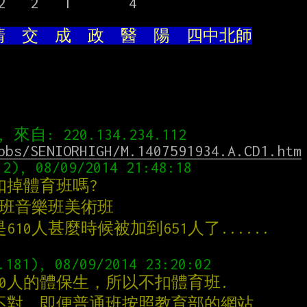
   2   1       4

  交  成  政  醫  陽  四中北師
bbs/SENIORHIGH/M.1407591934.A.CD1.htm
扣掉體育班嗎?
育班音樂班美術班
10人甚麼時候被加到651人了......
-40人的體保生，所以不扣體育班.
也不對，即便普通班按照教育部的網站，