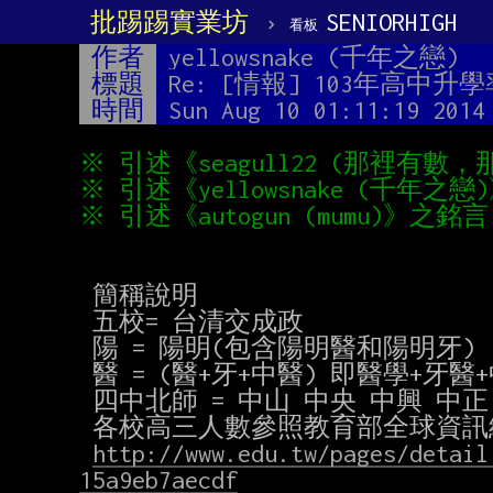
批踢踢實業坊
›
SENIORHIGH
看板
作者
yellowsnake (千年之戀)
標題
Re: [情報] 103年高中升學
時間
Sun Aug 10 01:11:19 2014
 簡稱說明

 五校= 台清交成政

 陽 = 陽明(包含陽明醫和陽明牙)

 醫 = (醫+牙+中醫) 即醫學+牙醫+中醫

 四中北師 = 中山 中央 中興 中正 台北大 台師大

 各校高三人數參照教育部全球資訊網（需含普通班，數理語文資優班，科學班，體育班）

http://www.edu.tw/pages/detail
15a9eb7aecdf