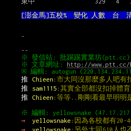
東中                 329   4   2
[澎金馬]五校%  變化 人數  台  清
-

※ 文章網址: 
http://www.ptt.cc/
推 
Chieen
:市大同沒那麼多人吧有
推 
sam1115
:其實全部都沒扣掉體
推 
Chieen
:等等..剛剛看最早明明是6
→ 
yellowsnake
:因為各校都有20
→ 
yellowsnake
:另外大同610人