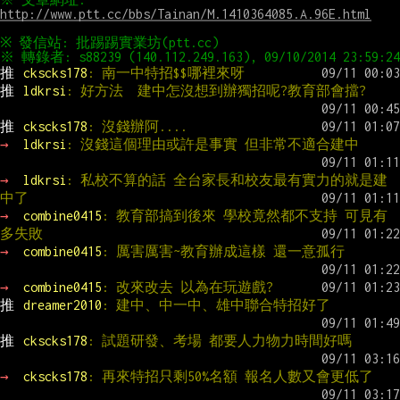
http://www.ptt.cc/bbs/Tainan/M.1410364085.A.96E.html
推 
ckscks178
: 南一中特招$$哪裡來呀
推 
ldkrsi
: 好方法  建中怎沒想到辦獨招呢?教育部會擋?
推 
ckscks178
: 沒錢辦阿....
→ 
ldkrsi
: 沒錢這個理由或許是事實 但非常不適合建中
→ 
ldkrsi
: 私校不算的話 全台家長和校友最有實力的就是建
中了
→ 
combine0415
: 教育部搞到後來 學校竟然都不支持 可見有
多失敗
→ 
combine0415
: 厲害厲害~教育辦成這樣 還一意孤行
→ 
combine0415
: 改來改去 以為在玩遊戲?
推 
dreamer2010
: 建中、中一中、雄中聯合特招好了
推 
ckscks178
: 試題研發、考場 都要人力物力時間好嗎
→ 
ckscks178
: 再來特招只剩50%名額 報名人數又會更低了