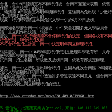
台北、台中9日陸續宣布不辦特招後，台南市遲遲未表態，依舊
保留「近日決定」的說法

。賴清德10日親自宣布明年續辦特招，還強調為免出現「少數特
招生綁架多數免試生」的

現象，特招時程將提早與免試入學一併於6月22日放榜。

南部知名學府台南一中得知後，中午緊急召開多元入學委員會
議，且立刻作出決議。張添

唐說，
南一中支持賴清德不會停辦特招的決定，但因各校有不同
特色班別，聯合特招反而
不符合特色招生計畫，南一中決定明年獨立辦理特招。
張添唐說，南一中104學年度特招班別是數理科學教育班，只考
數學和科學素養測驗。考

試日期、招生名額、班級數及放榜日期，依教育部規定辦理。

據悉，南一中之所以退出聯合特招，是因為此次台南區12年國教
免試入學超額比序項目制

度的設計過程中，南一中透過許多管道表達不同意見，但台南市
教育局最後都沒有採納，

才讓該校萌生獨立辦理特招的想法。

http://www.ettoday.net/news/20140910/399601.htm
※ 文章網址: 