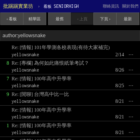
批踢踢實業坊
›
SENIORHIGH
聯絡資訊
關於我們
看板
‹ 看板
精華區
最舊
‹ 上頁
下頁 ›
最新
Re: [情報] 101年學測各校表現(有待大家補完)
yellowsnake
2/14
⋯
8
Re: [專欄] 為何如此痛恨紙筆考試？
yellowsnake
8/26
⋯
7
Re: [情報] 100年高中升學率
yellowsnake
8/25
⋯
9
Re: [閒聊] 台灣高中比一比
yellowsnake
8/21
⋯
Re: [情報] 100年高中升學率
yellowsnake
8/21
⋯
1
Re: [情報] 100年高中升學率
yellowsnake
8/21
⋯