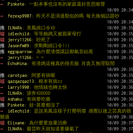
→ 
Pinkete
: 一點本事也沒有的家庭還好意思嗆聲
→ 
fezexp9987
: 昨天不是演過類似的嗎 每天換個話題吵
推 
ILNARA
: 美鳳繞口令XD
噓 
idlechild
: 等等她媽又被親家母打
噓 
jerry11266
: 吵死了
推 
Jasonfm89
: 求剛剛繞口令!!!
推 
eggsparrow
: 為什麼渣傑講話都氣音結尾
→ 
jerry11266
: = =
→ 
EchoHina
: 有渣媽這種真的很丟臉 肖貪又無理取鬧
推 
carotyao
: 阿婆有病喔
噓 
qazqazqaz13
: 根本有病zz
→ 
larry1990
: 他情緒也轉太快
→ 
ILNARA
: 淚奔XDDDDD
噓 
Ashaku
: 有病要吃藥
推 
Pinkete
: 娃~甚麼都沒了
→ 
idlechild
: 是說美鳳這樣子打壓明傑 感覺以後之芸真的很
難過
噓 
Elixane
: 為什麼要放棄治療
→ 
ILNARA
: 癡芸昨天就知道要爆氣了