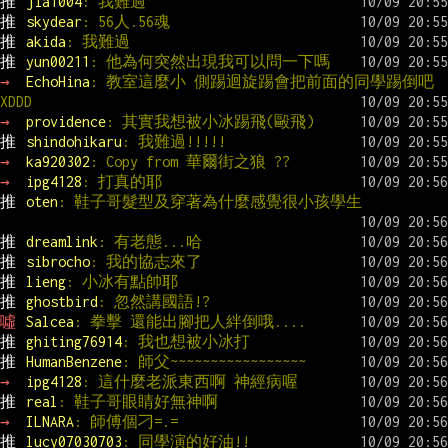
推 
jia1004
: 我難過
推 
skydear
: 56人.56魂
推 
akida
: 我難過
推 
yun00211
: 他為何突然出現我可以問一下嗎
→ 
EchoHina
: 教室這麼小 側踢迴旋踢會把前面的同學踢倒吧
XDDD
→ 
providence
: 其實我想被小冰踢飛(毆飛)
推 
shindohikaru
: 我難過!!!!!
→ 
ka920302
: Copy from 華爾街之狼 ??
→ 
ipg4128
: 打真的耶
推 
oten
: 鞋子哥髮型及穿著為什麼感覺很小孩學生
推 
dreamlink
: 有老態...哈
推 
sibrocho
: 我的協志來了
推 
lieng
: 小冰有點帥耶
推 
ghostbird
: 忽然講國語!?
噓 
Salcea
: 拳擊 還能出腳把人絆倒哦....
推 
ghiting76914
: 我也想被小冰打
推 
HumanBenzene
: 師父~~~~~~~~~~~~~~~~~
→ 
ipg4128
: 這什麼老派東西啊 神經病喔
推 
real
: 鞋子哥眼睛好無神啊
→ 
ILNARA
: 師傅個刁=.=
推 
lucy07030703
: 同學演的好油!!