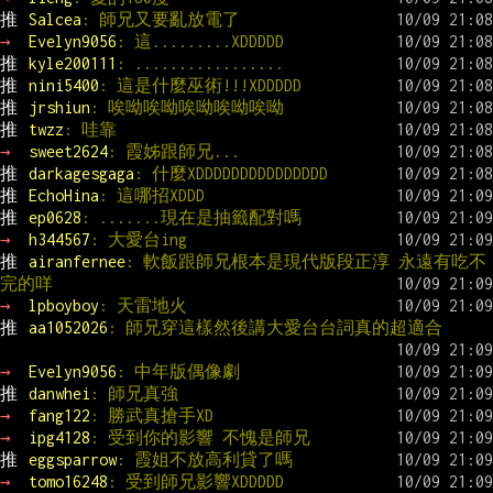
推 
Salcea
: 師兄又要亂放電了
→ 
Evelyn9056
: 這.........XDDDDD
推 
kyle200111
: .................
推 
nini5400
: 這是什麼巫術!!!XDDDDD
推 
jrshiun
: 唉呦唉呦唉呦唉呦唉呦
推 
twzz
: 哇靠
→ 
sweet2624
: 霞姊跟師兄...
推 
darkagesgaga
: 什麼XDDDDDDDDDDDDDDD
推 
EchoHina
: 這哪招XDDD
推 
ep0628
: .......現在是抽籤配對嗎
→ 
h344567
: 大愛台ing
推 
airanfernee
: 軟飯跟師兄根本是現代版段正淳 永遠有吃不
完的咩
→ 
lpboyboy
: 天雷地火
推 
aa1052026
: 師兄穿這樣然後講大愛台台詞真的超適合
→ 
Evelyn9056
: 中年版偶像劇
推 
danwhei
: 師兄真強
→ 
fang122
: 勝武真搶手XD
→ 
ipg4128
: 受到你的影響 不愧是師兄
推 
eggsparrow
: 霞姐不放高利貸了嗎
→ 
tomo16248
: 受到師兄影響XDDDDD