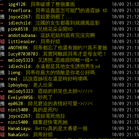
→ 
ipg4128
: 貝蒂破壞了整個畫面
→ 
freeflora
: 貝蒂這蠢蛋怎可能鬥的過霞姊 XD
推 
joyce2267
: 霞姐要倒楣了...
→ 
idlechild
: 泣國的女生都看到就捕風捉影
推 
pink0518
: 師兄桃花朵朵開XD
→ 
andotsubasa
: 這妖尼姑到底有完沒完啊
噓 
littlesoler
: 貝蒂好煩
推 
ANOTHERK
: 貝蒂都忘了他還有婚約??真不要臉
推 
lucy07030703
: 其實阿離跟貝蒂才是母女吧！
→ 
melody5323
: 又誘拐…思維跟阿離一樣= =
→ 
idlechild
: 永遠都是其他女生誘拐男生xd
推 
lieng
: 貝蒂你最大的情敵是你老公好嗎
→ 
real
: 話說霞姊現在還是時好時壞嗎
推 
lpboyboy
: 老人出呆
→ 
melody5323
: 霞姐的邪笑也太帥>////<
噓 
Evelyn9056
: 吵死了
推 
ep0628
: 師兄窘迫的表情好可愛~>///<
噓 
nini5400
: 真的是死PU
推 
joyce2267
: 霞姐電死他拉
→ 
nini5400
: 錢董趕快電死她
噓 
Hanabiayu
: Betty真的是大番婆一個
噓 
NakaGoto
: 貝蒂好煩