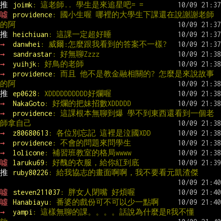
推 
joimk
: 這老師.. 學生是來追星吧= =
噓 
providence
: 國小生喔 哪裡的大學生下課還在說謝謝老師
的阿
推 
heichiuan
: 這課一定超好睡
→ 
danwhei
: 威爾:怎麼跟我看到的答案不一樣?
→ 
sandrastar
: 好無聊Zzzz
→ 
yuihjk
: 好鳥的老師
→ 
providence
: 而且 他不是教金融相關的? 怎麼是來說故事
的阿
推 
ep0628
: XDDDDDDDDDD好爛喔
→ 
NakaGoto
: 好爛的把妹招數XDDDDD
→ 
providence
: 這課根本無聊到爆 學不到東西還看到一個老
師拿自己
→ 
z80680613
: 各位別忘記 這裡是泣國XDD
→ 
providence
: 不會的問題來問學生
→ 
lolicone
: 補習班教室的格局wwww
噓 
laruku69
: 好醜的衣服，給你紅到底
推 
ruby80226
: 給我協志的畫面啊啊，我不要看元凱渣傑
噓 
steven211037
: 胖女人閉嘴 好煩喔
噓 
Hanabiayu
: 番婆的戲份可不可以少一點啊
→ 
yampi
: 這樣無聊的課。。。。話說為什麼是R我不懂