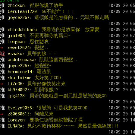
推 
zhickun
: 都跟你說了放手
推 
Cerulean1220
: 56不能亡！！！　
推 
joyce2267
: 這頓飯是吃怎樣的...元凱不搬走嗎
推 
shindohikaru
: 我難過的是放棄你  放棄愛
推 
jia1004
: 不要再聽你的藉口~
推 
lomgman
: 忍住悲哀
→ 
sweet2624
: 變態..
噓 
Ashaku
: 貝蒂的臉 = =
推 
andotsubasa
: 凱凱這個西變態...
推 
joyce2267
: 超變態~
推 
hermione14
: 羅渣凱
推 
skullxism
: 太好笑了XDD
→ 
LiZnOH
: 貝蒂好像快笑出來
推 
kh9340923
: 凱開很餓!?
推 
ipg4128
: 貝蒂的臉就是一副元凱是變態的臉XD
推 
Evelyn9056
: 很變態 可是我想笑XDDD
→ 
z80680613
: 阿離又來
推 
lorayen
: 要換仁德昏倒躺醫院了嗎
推 
ILNARA
: 見死不救預杯杯~~~~~~ 果然是最強絕技!!!