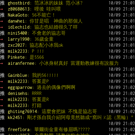
推 
ghostbird
: 范冰冰的妹妹 范小冰?
→ 
z80680613
: 哩後 哇叫喂
推 
NakaGoto
: 56不能亡！
→ 
danwhei
: 你甘是唱  神曲的那個人
→ 
idlechild
: 協志也結婚很久了咩
推 
nini5400
: 不會老的協志哥
→ 
larry1990
: 36歲金童
推 
zxc2027
: 協志配小冰我ok
推 
milk2233
: P !!!
推 
Pinkete
: 是5566
→ 
airanfernee
: 小冰身材真好 當運動教練很有說服力
推 
Gainblue
: 我的56!!!!!
→ 
milk2233
: 答案是P
→ 
eggsparrow
: 過去的偶像們啊啊
推 
denisehs
: RRRR
→ 
milk2233
: 答案是R
→ 
milk2233
: 打錯
推 
ghiting76914
: 這麼會把妹 不愧是協志哥
推 
kk2451
: 剛才孫自我介紹阿母竟然聽成“窩叫ㄡ認（黑輪）”
推 
freeflora
: 華爾街金童有修眉嗎?????