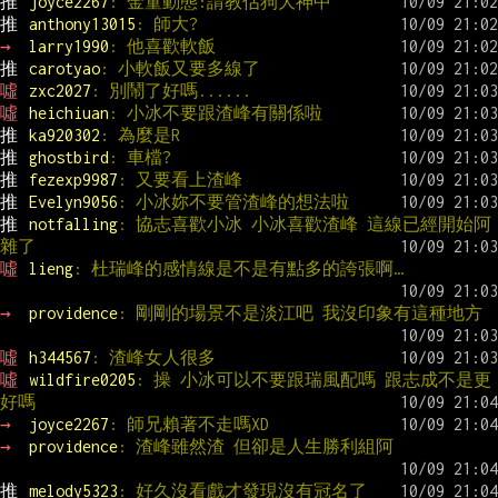
推 
joyce2267
: 金童動態:請教估狗大神中
推 
anthony13015
: 師大?
→ 
larry1990
: 他喜歡軟飯
推 
carotyao
: 小軟飯又要多線了
噓 
zxc2027
: 別鬧了好嗎......
噓 
heichiuan
: 小冰不要跟渣峰有關係啦
推 
ka920302
: 為麼是R
推 
ghostbird
: 車檔?
推 
fezexp9987
: 又要看上渣峰
推 
Evelyn9056
: 小冰妳不要管渣峰的想法啦
推 
notfalling
: 協志喜歡小冰 小冰喜歡渣峰 這線已經開始阿
雜了
噓 
lieng
: 杜瑞峰的感情線是不是有點多的誇張啊…
→ 
providence
: 剛剛的場景不是淡江吧 我沒印象有這種地方
噓 
h344567
: 渣峰女人很多
噓 
wildfire0205
: 操 小冰可以不要跟瑞風配嗎 跟志成不是更
好嗎
→ 
joyce2267
: 師兄賴著不走嗎XD
→ 
providence
: 渣峰雖然渣 但卻是人生勝利組阿
推 
melody5323
: 好久沒看戲才發現沒有冠名了