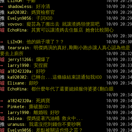
推 
LiZnOH
: 子辭
→ 
shadowless
: 好冷清
推 
ka920302
: 媽寶檢察官
推 
Evelyn9056
: 子詞XDD
推 
vovovo
: 癡芸為了搬出去 就讓渣媽領便當吧
噓 
EchoHina
: 其實可以讓渣媽去住飯店 她會比較開心
→ 
LiZnOH
: 他的鍋子壞了？？
推 
tearsrain
: 明傑媽演的真好,剛剛小跑步讓人真心認為他是
要去上廁所
噓 
jerry11266
: 爛爆了
→ 
larry1990
: 安捏腥
噓 
a18242320a
: 好吵
推 
ka920302
: 已轉台...這條線結束請通知我XDD
噓 
Elixane
: 頗吵
噓 
EchoHina
: 都什麼年代了還要媳婦服侍婆婆(翻白眼
→ 
a18242320a
: 死媽寶
→ 
Pinkete
: 撕破臉GO!
→ 
larry1990
: 離婚啦 好吵
噓 
Salcea
: 傑媽提著汽油桶 救火中...
推 
uranuss
: 我還沒挖到錢你不要吵啊
噓 
Evelyn9056
: 差點被關這也怪之芸？