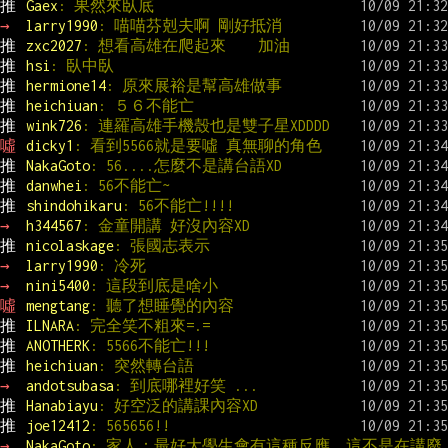
推 
Gaex
: 果然來臥底
→ 
larry1990
: 喵喵芬剋夫啊 剛好抵消
推 
zxc2027
: 想看高雄在爬起來　　加油
推 
hsi
: 臥中臥
推 
hermione14
: 原來展裕是幫高雄做事
推 
heichiuan
: ５６不能亡
推 
wink726
: 連羅高雄手機殼也是雙子星XDDDD
噓 
dicky1
: 看到5566就是要噓 真無聊的角色
推 
NakaGoto
: 56....怎麼不是講台語XD
推 
danwhei
: 56不能亡~
推 
shindohikaru
: 56不能亡!!!!
→ 
h344567
: 金童開講 好沒內容XD
推 
nicolaskage
: 張國志表示
→ 
larry1990
: 冷死
→ 
nini5400
: 這段到底是啥小
噓 
mengtang
: 聽了想睡覺的內容
推 
ILNARA
: 完全笑不粗來=.=
推 
ANOTHERK
: 5566不能亡!!!
推 
heichiuan
: 突然轉台語
→ 
andotsubasa
: 到底哪裡好笑 ...
推 
Hanabiayu
: 好空泛的講課內容XD
推 
joe12412
: 565656!!
→ 
NakaGoto
: 家人：最好大學生會有這種反應，這不是在講廢