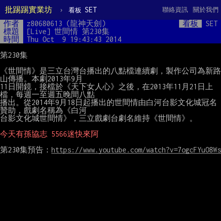
批踢踢實業坊
›
SET
聯絡資訊
關於我們
看板
作者
z80680613 (龍神天劍)
看板
SET
標題
[Live] 世間情 第230集
時間
Thu Oct  9 19:43:43 2014
第230集

《世間情》是三立台灣台播出的八點檔連續劇，製作公司為新路
山傳播。本劇2013年9月

11日開鏡，接檔於《天下女人心》之後，在2013年11月21日上
檔，每週一至週五晚間八點

播出。從2014年9月18日起播出的世間情由白河台影文化城冠名
贊助，戲劇名稱為《白河

台影文化城世間情》，三立戲劇台劇名維持《世間情》。

今天有孫協志 5566迷快來阿
第230集預告：
https://www.youtube.com/watch?v=7ogcFYuO8Ws