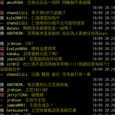
噓 
abcd5566
: 怎每次玩這一招阿 阿離都不會膩喔
噓 
chanollili
: 果子狸SOP又啟動了
推 
kyle200111
: 仁德便當加熱中
→ 
chanollili
: 仁德有BOSS相不太可能領便當
推 
datasi
: 剛剛洗衣精廣告是一姐嗎？
推 
ANOTHERK
: 貝蒂根本是多餘的 自以為人家會分你死pupu
推 
jrshiun
: SOD?
噓 
Evelyn9056
: 哪有這麼簡單
噓 
Ashaku
: 貝蒂要騎元凱了嗎?
推 
joyce2267
: 是霞姐的合作社嗎
推 
cc1012
: 杜仁德不是貝蒂她哥哥嗎!!!!!孫建廷要海頓??? 
這樣能合作
→ 
chanollili
: 泣國 醫院 銀行 等等都只有一家
推 
ANOTHERK
: 每次看到公主芸就有氣
推 
jrshiun
: 之芸1好+3好
噓 
jerry11266
: 噓傑媽
→ 
jrshiun
: 主持方丈啦
→ 
james0081
: 主廚念成主ㄔˊ
推 
hermione14
: 之芸快爆氣譙死臭歐巴桑