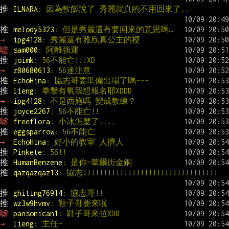
推 
ILNARA
: 因為軟飯說了 秀麗就真的不用回來了..
推 
melody5323
: 但是秀麗還有要回來的意思嗎…
→ 
ipg4128
: 秀麗還有雅欣真公主的梗
噓 
sam000
: 阿離強運
推 
joimk
: 56不能亡!!!XD
→ 
z80680613
: 56迷注意
推 
EchoHina
: 協志哥要準備出場了嗎~~~
推 
lieng
: 拳擊有氧我想報名耶XDDD
→ 
ipg4128
: 不是西施嗎 變成教練？
推 
joyce2267
: 56不能亡!!
噓 
freeflora
: 小冰怎麼了....
推 
eggsparrow
: 56不能亡
→ 
EchoHina
: 好小的教室 人擠人
推 
Pinkete
: 56!!
推 
HumanBenzene
: 是你~華爾街金銅
推 
qazqazqaz13
: 協志!!!!!!!!!!!!!!!!!!!!!!!!!!!!!!!!!
推 
ghiting76914
: 協志哥!!
推 
wz3w9hvmv
: 鞋子哥要來啦
噓 
pansonican1
: 鞋子哥來拉XDD
→ 
lieng
: 主任~