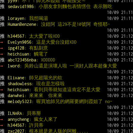
推 
yy99
: 不！！師兄和霞姐 不能接受～
推 
sedavid1986
: 小朋友拿到麵包表情愣住 表示難吃
推 
lorayen
: 我想喝湯
推 
HumanBenzene
: 沒錯阿 這29不是10號阿 奇怪耶~
推 
h344567
: 太大愛了啦XDD
→ 
Evelyn9056
: 這是大愛台沒錯XDD
→ 
ipg4128
: 有點刻意
→ 
heichiuan
: 觸電了
推 
abc123456nba
: XDDDDD
→ 
lword
: 吳鈴山還是演壞人啦 一演好人跟本超像大愛
推 
Elixane
: 師兄超陽光的欸
推 
shadowless
: 現在是怎樣啦
→ 
heichiuan
: 看到貝蒂就知道這肯定不是大愛
推 
danwhei
: 來來來  你來來
推 
melody5323
: 喔買尬師兄的網羅要網到霞姐了 no~
推 
ILNARA
: 貝蒂掰
→ 
annycheng
: 瘋女人來了
→ 
h344567
: 許貝蒂
推 
zxc2027
: 根本就是老人版的阿離.....