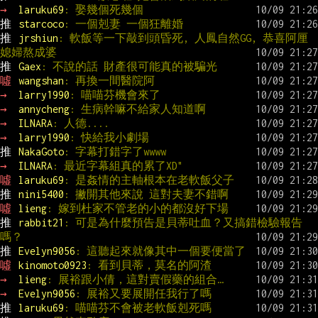
→ 
laruku69
: 娶幾個死幾個
推 
starcoco
: 一個剋妻 一個狂離婚
推 
jrshiun
: 軟飯等一下敲到頭昏死, 人鳳自然GG, 恭喜阿厘
媳婦熬成婆
推 
Gaex
: 不說的話 財產很可能真的被騙光
噓 
wangshan
: 再換一間醫院阿
→ 
larry1990
: 喵喵芬機會來了
→ 
annycheng
: 生病幹嘛不給家人知道啊
→ 
ILNARA
: 人德....
→ 
larry1990
: 快給我小劇場
推 
NakaGoto
: 字幕打錯字了wwww
→ 
ILNARA
: 最近字幕組真的累了XD"
噓 
laruku69
: 是姦情的主軸根本在老軟飯父子
推 
nini5400
: 撇開其他來說 這對夫妻不錯啊
噓 
lieng
: 嫁到杜家不管老的小的都沒好下場
推 
rabbit21
: 可是為什麼預告是貝蒂吐血？又搞錯檢驗報告
嗎？
推 
Evelyn9056
: 這聽起來就像其中一個要便當了
噓 
kinomoto0923
: 看到貝蒂，莫名的阿渣
→ 
lieng
: 展裕跟小倩，這對賣假藥的組合…
→ 
Evelyn9056
: 展裕又要展開任我行了嗎
推 
laruku69
: 喵喵芬不會被老軟飯剋死嗎