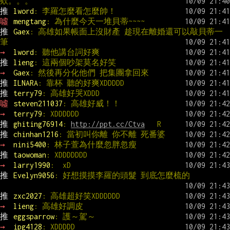
欸。。。
推 
lword
: 李羅怎麼看怎麼帥！
噓 
mengtang
: 為什麼今天一堆貝蒂~~~~
推 
Gaex
: 高雄如果帳面上沒財產 趁現在離婚還可以敲貝蒂一
筆
→ 
lword
: 聽他講台詞好爽
推 
lieng
: 這兩個吵架莫名好笑
→ 
Gaex
: 然後再分化他們 把集團拿回來
推 
ILNARA
: 靠杯 聽的好爽XDDDDD
推 
terry79
: 高雄好哭XDDD
噓 
steven211037
: 高雄好威！！
→ 
terry79
: XDDDDDD
推 
ghiting76914
: 
http://ppt.cc/Ctva
   R
推 
chinhan1216
: 當初叫你離 你不離 死番婆
→ 
nini5400
: 林子萱為什麼忽胖忽瘦
推 
taowoman
: XDDDDDDD
→ 
larry1990
:  xD
推 
Evelyn9056
: 好想摸摸李羅的頭髮 到底怎麼梳的
推 
zxc2027
: 高雄超好笑XDDDDDD
→ 
lieng
: 高雄好調皮
推 
eggsparrow
: 護～駕～
→ 
ipg4128
: XDDDDD