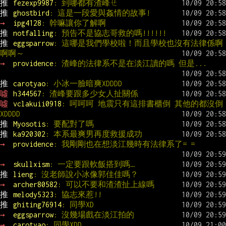
推 
fezexp9987
: 到哪都有渣峰ㄝ
推 
ghostbird
: 這是一段愛與姦情的故事!
→ 
ipg4128
: 幹嘛讓你了解啊
推 
notfalling
: 預告不是協志哥救的嗎!!!!!!
推 
eggsparrow
: 這哪是我們學校啦！而且學校也沒有法律係啊
啊啊～
→ 
providence
: 渣峰的法律系不是在淡江讀的嗎 但是...
推 
carotyao
: 小冰一臉暗爽XDDDD
噓 
h344567
: 渣峰要跟多少女人扯關係
噓 
vclakuii0918
: 呵呵呵 地震只有這排書櫃倒 其他的都沒倒
XDDDD
推 
Myosotis
: 要配對了嗎
推 
ka920302
: 本系最爽男再度救援成功
→ 
providence
: 我剛剛也在想淡江幾時有法律系了= =
→ 
skullxism
: 一定要跟軟飯搭到嗎…
推 
lieng
: 沒老師說小冰像郭佳佳嗎？
→ 
archer80582
: 可以不要和渣渣扯上線嗎
推 
melody5323
: 協志來惹!!
推 
ghiting76914
: 同學XD
→ 
eggsparrow
: 沒幾場戲在淡江拍的
→ 
carotyao
: 同學XDD