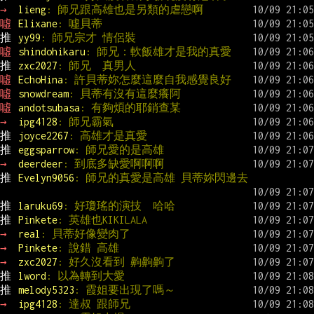
→ 
lieng
: 師兄跟高雄也是另類的虐戀啊
噓 
Elixane
: 噓貝蒂
推 
yy99
: 師兄宗才 情侶裝
噓 
shindohikaru
: 師兄：軟飯雄才是我的真愛
推 
zxc2027
: 師兄  真男人
噓 
EchoHina
: 許貝蒂妳怎麼這麼自我感覺良好
噓 
snowdream
: 貝蒂有沒有這麼癢阿
噓 
andotsubasa
: 有夠煩的耶銷查某
→ 
ipg4128
: 師兄霸氣
推 
joyce2267
: 高雄才是真愛
推 
eggsparrow
: 師兄愛的是高雄
→ 
deerdeer
: 到底多缺愛啊啊啊
推 
Evelyn9056
: 師兄的真愛是高雄 貝蒂妳閃邊去
推 
laruku69
: 好瓊瑤的演技  哈哈
推 
Pinkete
: 英雄也KIKILALA
→ 
real
: 貝蒂好像變肉了
→ 
Pinkete
: 說錯 高雄
→ 
zxc2027
: 好久沒看到 齁齁齁了
推 
lword
: 以為轉到大愛
推 
melody5323
: 霞姐要出現了嗎～
→ 
ipg4128
: 達叔 跟師兄