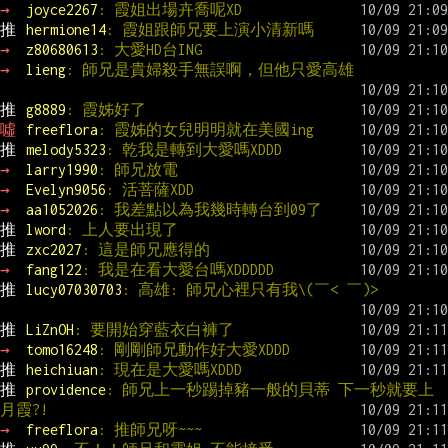
→ 
joyce2267
: 霞姐出場卉喬呢XD
推 
hermione14
: 霞姐跟師兄要上演小清新嗎
→ 
z80680613
: 大愛HD台ING
→ 
lieng
: 師兄是貴婦殺手無誤啊，但他只愛高雄
推 
g8889
: 霞姊好了
噓 
freeflora
: 霞姊的女兒明明就在美國ing
推 
melody5323
: 乾我是轉到大愛嗎XDDD
→ 
larry1990
: 師兄放電
→ 
Evelyn9056
: 活菩薩XDD
→ 
aa1052026
: 我差點以為我幾時轉台到09了
推 
lword
: 上人要出現了
推 
zxc2027
: 這是師兄應得的
→ 
fang122
: 我是在看大愛台嗎XDDDDD
推 
lucy07030703
: 高雄: 師兄心裡只有我\(￣< ￣)>
推 
LiZnOH
: 要開始穿藍衣白褲了
→ 
tomo16248
: 剛剛師兄動作好大愛XDDD
推 
heichiuan
: 現在是大愛嗎XDDD
推 
providence
: 師兄上一秒踢掉豬一般的貝蒂 下一秒就要上
月霞?!
→ 
freeflora
: 推師兄呀~~~