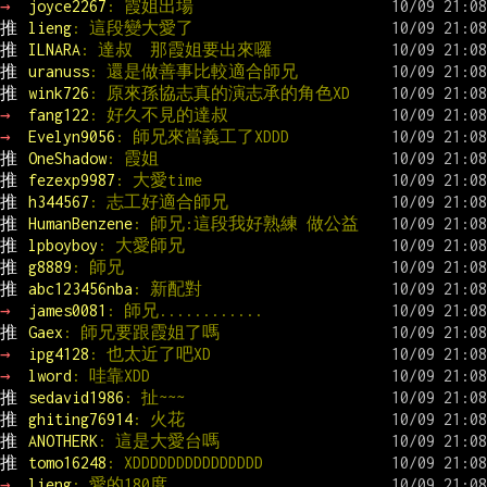
→ 
joyce2267
: 霞姐出場
推 
lieng
: 這段變大愛了
推 
ILNARA
: 達叔  那霞姐要出來囉
推 
uranuss
: 還是做善事比較適合師兄
推 
wink726
: 原來孫協志真的演志承的角色XD
→ 
fang122
: 好久不見的達叔
→ 
Evelyn9056
: 師兄來當義工了XDDD
推 
OneShadow
: 霞姐
推 
fezexp9987
: 大愛time
推 
h344567
: 志工好適合師兄
推 
HumanBenzene
: 師兄:這段我好熟練 做公益
推 
lpboyboy
: 大愛師兄
推 
g8889
: 師兄
推 
abc123456nba
: 新配對
→ 
james0081
: 師兄............
推 
Gaex
: 師兄要跟霞姐了嗎
→ 
ipg4128
: 也太近了吧XD
→ 
lword
: 哇靠XDD
推 
sedavid1986
: 扯~~~
推 
ghiting76914
: 火花
推 
ANOTHERK
: 這是大愛台嗎
推 
tomo16248
: XDDDDDDDDDDDDDDD
→ 
lieng
: 愛的180度