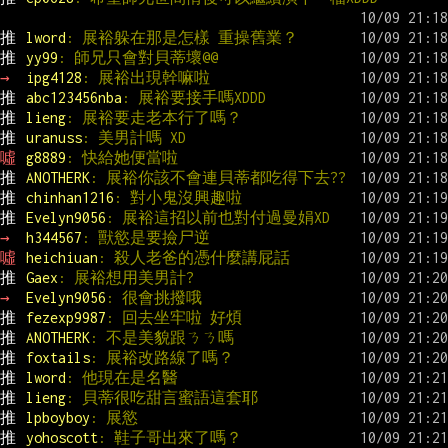
推 
lword
: 展裕躲在那是怎樣 重操舊業？
推 
yy99
: 師兄只會對貝蒂壞@@
→ 
ipg4128
: 展裕出現幹嘛啦
推 
abc123456nba
: 展裕要接手嗎XDDD
推 
lieng
: 展裕要走老本行了嗎？
推 
uranuss
: 美男計嗎 XD
噓 
g8889
: 快給她便當啦
推 
ANOTHERK
: 展裕你該不會連貝蒂都吃得下去??
推 
chinhan1216
: 對小鬼沒興趣啦
推 
Evelyn9056
: 展裕這招以前也對付過曼娟XD
→ 
h344567
: 獸慾是要撿尸逆
噓 
heichiuan
: 殺人老爸的憑什麼講屁話
推 
Gaex
: 展裕想用美男計?
→ 
Evelyn9056
: 很會挑撥哦
推 
fezexp9987
: 回去坐牢啦 好煩
推 
ANOTHERK
: 不是美貌跟ㄋㄋ嗎
推 
foxtails
: 展裕改路線了嗎？
推 
lword
: 他現在是名醫
推 
lieng
: 貝蒂很吃甜言蜜語這套耶
推 
lpboyboy
: 展慾
推 
yohoscott
: 鞋子哥出來了嗎？