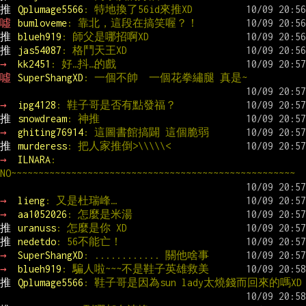
推 
Qplumage5566
: 特地換了56id來推XD
噓 
bumloveme
: 靠北，這段在搞笑喔？！
推 
blueh919
: 師父是哪招啊XD
推 
jas54087
: 格鬥天王XD
→ 
kk2451
: 好…抖…的戲
噓 
SuperShangXD
: 一個不帥  一個花拳繡腿 真是~
→ 
ipg4128
: 鞋子哥是否有點發福？
推 
snowdream
: 神推
→ 
ghiting76914
: 這圖書館搞闢 這個脆弱
推 
murderess
: 把人家推倒>\\\\\<
→ 
ILNARA
: 
NO~~~~~~~~~~~~~~~~~~~~~~~~~~~~~~~~~~~~~~~~~~~~~~~~~~~~
→ 
lieng
: 又是杜瑞峰…
→ 
aa1052026
: 怎麼是米湯
推 
uranuss
: 怎麼是你 XD
推 
nedetdo
: 56不能亡！
→ 
SuperShangXD
: ............ 關他啥事
→ 
blueh919
: 騙人啦~~~不是鞋子英雄救美
推 
Qplumage5566
: 鞋子哥是因為sun lady太燒錢而回來的嗎XD