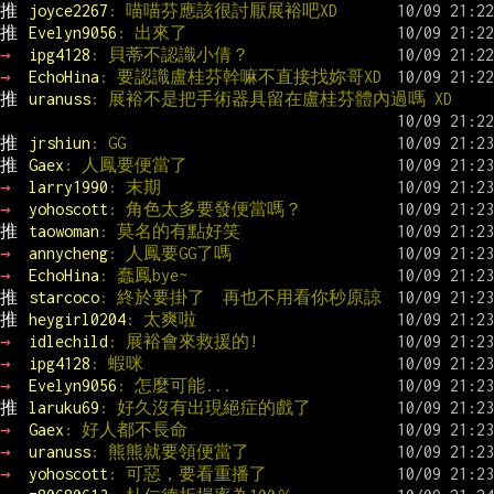
推 
joyce2267
: 喵喵芬應該很討厭展裕吧XD
推 
Evelyn9056
: 出來了
→ 
ipg4128
: 貝蒂不認識小倩？
→ 
EchoHina
: 要認識盧桂芬幹嘛不直接找妳哥XD
推 
uranuss
: 展裕不是把手術器具留在盧桂芬體內過嗎 XD
推 
jrshiun
: GG
推 
Gaex
: 人鳳要便當了
→ 
larry1990
: 末期
→ 
yohoscott
: 角色太多要發便當嗎？
推 
taowoman
: 莫名的有點好笑
→ 
annycheng
: 人鳳要GG了嗎
→ 
EchoHina
: 蠢鳳bye~
推 
starcoco
: 終於要掛了  再也不用看你秒原諒
推 
heygirl0204
: 太爽啦
→ 
idlechild
: 展裕會來救援的!
→ 
ipg4128
: 蝦咪
→ 
Evelyn9056
: 怎麼可能...
推 
laruku69
: 好久沒有出現絕症的戲了
→ 
Gaex
: 好人都不長命
→ 
uranuss
: 熊熊就要領便當了
→ 
yohoscott
: 可惡，要看重播了