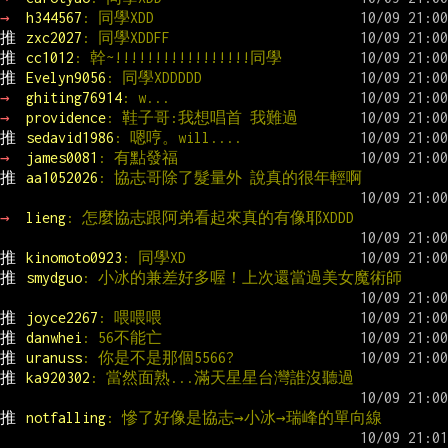
→ 
h344567
: 同學XDD
推 
zxc2027
: 同學XDDFF
推 
cc1012
: 幹~!!!!!!!!!!!!!!!!!同學
推 
Evelyn9056
: 同學XDDDDD
→ 
ghiting76914
: w...
→ 
providence
: 鞋子哥:我想唱首 我難過
推 
sedavid1986
: 嗯哼。will....
→ 
james0081
: 有點發福
推 
aa1052026
: 協志哥除了髮量外 說真的很年輕啊
→ 
lieng
: 怎麼協志跟阿弟看起來真的有像耶XDDD
推 
kinomoto0923
: 同學XD
推 
smydguo
: 小冰的兼差好多喔！上次還當過美女魔術師
推 
joyce2267
: 喂喂喂
推 
danwhei
: 56不能亡
推 
uranuss
: 你是不是那個5566?
推 
ka920302
: 當然面熟...滿天星星台灣誰沒聽過
推 
notfalling
: 慘了好像是協志→小冰→瑞峰的單向線