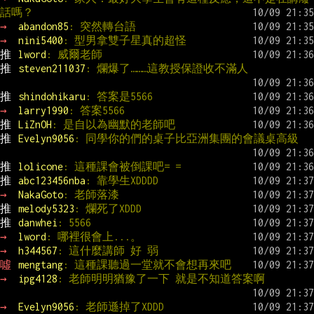
話嗎？
→ 
abandon85
: 突然轉台語
→ 
nini5400
: 型男拿雙子星真的超怪
推 
lword
: 威爾老師
推 
steven211037
: 爛爆了………這教授保證收不滿人
推 
shindohikaru
: 答案是5566
→ 
larry1990
: 答案5566
推 
LiZnOH
: 是自以為幽默的老師吧
推 
Evelyn9056
: 同學你的們的桌子比亞洲集團的會議桌高級
推 
lolicone
: 這種課會被倒課吧= =
推 
abc123456nba
: 靠學生XDDDD
→ 
NakaGoto
: 老師落漆
推 
melody5323
: 爛死了XDDD
推 
danwhei
: 5566
→ 
lword
: 哪裡很會上...。
→ 
h344567
: 這什麼講師 好 弱
噓 
mengtang
: 這種課聽過一堂就不會想再來吧
→ 
ipg4128
: 老師明明猶豫了一下 就是不知道答案啊
→ 
Evelyn9056
: 老師遜掉了XDDD