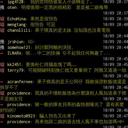
→ 
ipg4128
:  我的世間情被客人小孩轉走了…
推 
oten
: 明傑後期一定黑的很精彩  老是被二娘侮辱
噓 
EchoHina
: 果然是假預告
噓 
mengtang
: 假預告 可惡
噓 
chanollili
: 果子狸真的是太妹 沒知識也沒看電視
推 
jrshiun
: GG~
推 
somehow121
: 好討厭阿離的演技。
→ 
ILNARA
: 唉...中二的技倆 引不起我任何興趣了...
噓 
kk2451
: 要換杜仁得腦血塊了嗎……
噓 
terry79
: 可能關鍵時刻換仁德又要暈倒了 阿雜又逃過一劫
→ 
airanfernee
: 果子狸真的是天公阿仔 我敢保證軟飯德還是
拆穿不了
噓 
providence
: 我真的不懂軟飯德為什麼讓程人鳳知道果子狸
不是她女兒
→ 
providence
: 豬一般的隊友貝蒂的姦情都曝光了 還有甚麼
好怕的?
噓 
kinomoto0923
: 騙人預告又出來了
→ 
providence
: 再來他跟二娘的過去情人鳳不事也知道嗎=0=