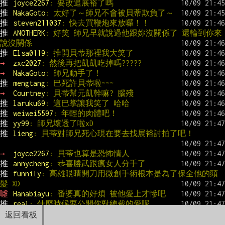
推 
joyce2267
: 要改追展裕了嗎
推 
NakaGoto
: 太好了～師兄不會被貝蒂欺負了～
推 
steven211037
: 快去買鞭炮來放囉！！
推 
ANOTHERK
: 好笑 師兄早就說過他跟妳沒關係了 還輪到你來
說沒關係
推 
Elsa0119
: 推開貝蒂那裡我大笑了
→ 
zxc2027
: 然後再把凱凱吃掉嗎?????
→ 
NakaGoto
: 師兄動手了！
推 
mengtang
: 巴死許貝蒂啦~~~
→ 
Courtney
: 貝蒂幫元凱幹嘛? 腦殘
推 
laruku69
: 這巴掌讓我笑了 哈哈
推 
weiwei5597
: 年輕的肉體吧！
推 
yy99
: 師兄壞透了啦xD
推 
lieng
: 貝蒂對師兄死心現在要去找展裕討拍了吧！
→ 
joyce2267
: 貝蒂也算是恐怖情人
推 
annycheng
: 恭喜勝武跟瘋女人分手了
推 
funnily
: 高雄眼睛開刀用微創手術根本是為了保全他的頭
髮 XD
噓 
Hanabiayu
: 番婆真的好煩 被他愛上才慘吧
推 
real
: 什麼時候要公開你對總裁的愛呢
推 
ayumina11
: 親下去親下去
返回看板
推 
NakaGoto
: 真愛啊QAQ