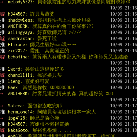
→ 
melody5323
: 貝蒂跟霞姐的戰力懸殊就像是阿離對曉婷XD
噓 
h344567
: 許貝蒂蕭婆
推 
shadowless
: 霞姐趕快抱上去氣死貝蒂
推 
ANOTHERK
: 就算真的在約會干你屁事???
推 
ailingyaya
: 好喜歡師兄唷 >///<
噓 
sandrastar
: 魯死了啦
推 
Elixane
: 師兄生氣好man哦~~~~
推 
zxc2027
: 霞姐  其實滿正的
噓 
EchoHina
: 就算兩人有曖昧那又怎樣 妳和師兄又沒結婚
推 
lword
: 吳鈴山這檔瘦好多
噓 
chanollili
: 瘋婆娘貝蒂
推 
lieng
: 霞姐好可愛
推 
Gaex
: 當然是你收 XDDDDDDDDD
→ 
ANOTHERK
: 討客兄還抓情夫的姦 真的超好笑 XDD
→ 
Salcea
: 面包都沒吃完耶.....
推 
hermione14
: 阿離貝蒂垃圾媽根本一家人
→ 
ipg4128
: 師兄是負心漢
推 
h344567
: 霞姐根本懶得電她
噓 
NakaGoto
: 展裕也很煩......
推 
ep0628
: 希望師兄世間情後可以繼續演下一檔XDDD