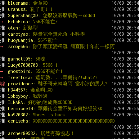
推 
bluename
: 金童XD
推 
uranuss
: 鞋子哥!!!
推 
SuperShangXD
: 怎麼沒甚麼氣勢~~xdddd
→ 
EchoHina
: \56不能亡/
推 
oten
: 新髮型
推 
carotyao
: 髮量完全無死角 不科學
推 
huoyuanjia
: 56不能亡!
→ 
srobg666
: 除了頭頂變稀疏 簡直跟十年前一樣阿
推 
garnett05
: 56魂
推 
lucy07030703
: 5566!!!
→ 
ghostbird
: 5566不能亡!
→ 
freeflora
: 這氣勢.....華爾街?!what??
噓 
providence
: 鞋子哥來幹嘛阿 當小冰的男人?
推 
h344567
: 金童啊…XD
推 
lpboyboy
: 我難過
推 
ILNARA
: 好弱的迴旋踢XDDDDD
推 
hermione14
: 華爾街金童不知為何好想笑XD
推 
ka920302
: Shoes is back.
推 
denisehs
: XDDDDDDDDDDDDDDDDDDDDDDDDDDDDDDDD
推 
archer80582
: 居然有孫協志！