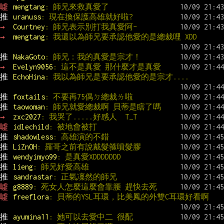
噓 
mengtang
: 師兄來救真愛了
推 
uranuss
: 現在換保護高雄就好啦?
→ 
Courtney
: 師兄表示別打我真愛阿~
→ 
mengtang
: 我還以為師兄要承認他愛的是總裁哩 XDD
推 
NakaGoto
: 師兄：我的真愛是宗才！
→ 
Evelyn9056
: 這不是真愛 那什麼才是真愛
推 
EchoHina
: 我以為師兄是要承認他愛的是宗才....
推 
foxtails
: 不要再75偶ㄉ總裁ㄌ啦
推 
taowoman
: 師兄就愛總裁啊 貝蒂是瞎了嗎
→ 
zxc2027
: 我哭了.....好感人  T_T
噓 
idlechild
: 被地會被打
推 
shadowless
: 高雄演的不錯
推 
LiZnOH
: 羅哥之前有說戴髮箍噴髮膠
推 
wendyimyo99
: 是真愛XDDDDDDD
推 
lieng
: 師兄好愛高雄
推 
sandrastar
: 正氣凜然的師兄
噓 
g8889
: 死女人怎麼這麼會靠腰 趕快去死
噓 
freeflora
: 貝蒂的YSL耳環，比美鳳的外雙C耳環好看啊
推 
ayumina11
: 她可以去愛中二 很配