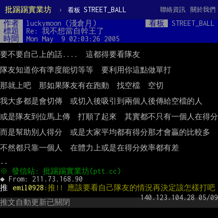
批踢踢實業坊
›
STREET_BALL
聯絡資訊
關於我們
看板
作者
luckymoon (淺倉月)
看板
STREET_BALL
標題
Re: 我不想當自幹王了
時間
Mon May  9 02:03:26 2005
要不要自己上的話....  這都得要看隊友

隊友知道你有準度能切等等  要利用你這點做單打

那就上吧  那如果隊友有在跑動  找空檔  空切

我大多都是會切傳  或切入後吸引到兩個人後傳給空檔的人

或是隊友到位馬上傳  打順了起來  其實都不只有一個人在得分

而是幫助別人得分  或是大家平均都有得分那才會贏的比較多

不然都只靠一個人  在體力上或是在得分效率都有差

推 
emil0928
:推!! 應該要看自己隊友的情況再決定該怎樣打吧
推文自動更新已關閉