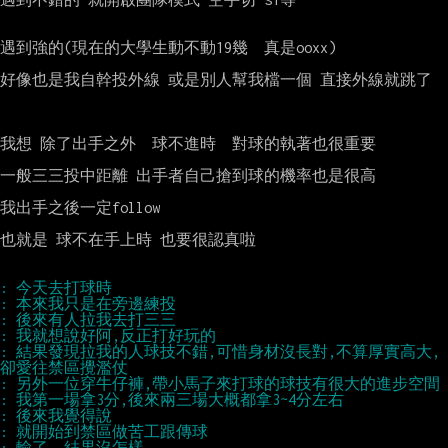
遇到強的(現在的大學生動不動19幾  真是ooxx)

好像也是我自幹投外線 或是別人幫我檔一個 直接外線就跳了

我想 除了出手之外  球不進時  對球的執著也很重要

一般三三投中距離 出手者自己搶到球的機率也是很高

我出手之後一定follow

也就是 球不在手上時 也要很認真啦

: 結果發現拉我的人球技不錯,可惜身材沒長對,不算厚實高大,