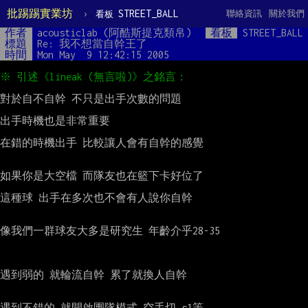
批踢踢實業坊
›
STREET_BALL
聯絡資訊
關於我們
看板
作者
acousticlab (阿酷斯提克類帛)
看板
STREET_BALL
標題
Re: 我不想當自幹王了
時間
Mon May  9 12:42:15 2005
對於自不自幹 不只是出手次數的問題

出手時機也是非常重要

在錯的時機出手 比較讓人會有自幹的感覺

如果你是大空檔 而隊友也在籃下卡好位了

這種球 出手在多次也不會有人說你自幹

像我們一群球友大多是研究生 年齡介乎28-35

遇到弱的 就輪流自幹 累了就換人自幹

遇到不錯的 就開啟團隊模式 空手切 s1等
