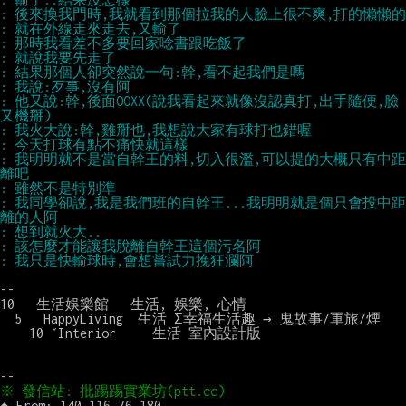
: 他又說:幹,後面OOXX(說我看起來就像沒認真打,出手隨便,臉
: 我明明就不是當自幹王的料,切入很濫,可以提的大概只有中距
: 我同學卻說,我是我們班的自幹王...我明明就是個只會投中距
--

10   生活娛樂館   生活, 娛樂, 心情

  5   HappyLiving  生活 Σ幸福生活趣 → 鬼故事/軍旅/煙

    10 ˇInterior     生活 室內設計版
