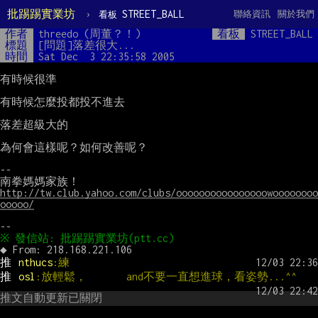
批踢踢實業坊
›
STREET_BALL
聯絡資訊
關於我們
看板
作者
threedo (周董？！)
看板
STREET_BALL
標題
[問題]落差很大...
時間
Sat Dec  3 22:35:58 2005
有時候很準

有時候怎麼投都投不進去

落差超級大的

為何會這樣呢？如何改善呢？

--

http://tw.club.yahoo.com/clubs/oooooooooooooooowoooooooo
ooooo/
推 
nthucs
:練
推 
osl
:放輕鬆，       and不要一直想進球，看姿勢...^^
推文自動更新已關閉