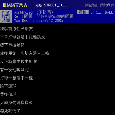
批踢踢實業坊
›
STREET_BALL
聯絡資訊
關於我們
看板
作者
borbbylion (下棋嗎)
看板
STREET_BALL
標題
Re: [問題] 問個相當街頭的問題
時間
Mon Dec  5 22:48:12 2005
我以前原住民朋友

平常打球就是中距離跳投

籃下爭搶補籃

然後用第一步切入過人上籃

反正就是中規中矩啦

有一次他喝酒完

打球一整個不一樣

跨下運球

背後傳球

大轉身勾射樣樣來

嚇死我們了
