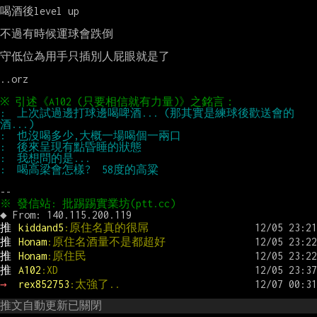
喝酒後level up

不過有時候運球會跌倒

守低位為用手只插別人屁眼就是了

..orz

:  上次試過邊打球邊喝啤酒... (那其實是練球後歡送會的
推 
kiddand5
:原住名真的很屌
推 
Honam
:原住名酒量不是都超好
推 
Honam
:原住民
推 
A102
:XD
→ 
rex852753
:太強了..
推文自動更新已關閉