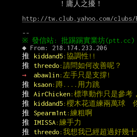
          ！庸人之擾！

http://tw.club.yahoo.com/clubs/
推 
kiddand5
:協調性!!
推 
threedo
:請問如何改善呢？
→ 
abawlin
:左手只是支撐!
推 
ksaon
:蹲....用力跳
推 
AirChicken
:標準動作只是參考
推 
kiddand5
:櫻木花道練兩萬球  
推 
Spearm1nt
:練粗啊
推 
IMISSA
:練手力
推 
threedo
:我想我已經超過好幾十