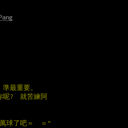
Pang
，準最重要。
你呢?  就苦練阿
萬球了吧＝　＝”