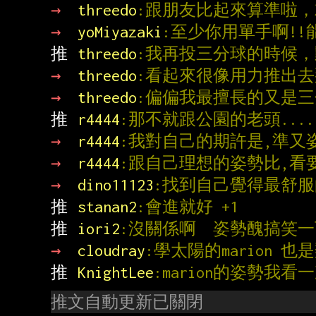
→ 
threedo
:跟朋友比起來算準啦，
→ 
yoMiyazaki
:至少你用單手啊!!能
推 
threedo
:我再投三分球的時候
→ 
threedo
:看起來很像用力推出
→ 
threedo
:偏偏我最擅長的又是三
推 
r4444
:那不就跟公園的老頭....
→ 
r4444
:我對自己的期許是,準又
→ 
r4444
:跟自己理想的姿勢比,看
→ 
dino11123
:找到自己覺得最舒
推 
stanan2
:會進就好 +1
推 
iori2
:沒關係啊  姿勢醜搞笑一
→ 
cloudray
:學太陽的marion 也
推 
KnightLee
:marion的姿勢我
推文自動更新已關閉