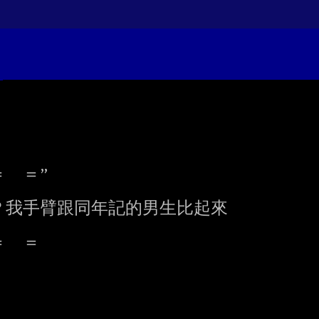
　＝”

我手臂跟同年記的男生比起來

　＝
