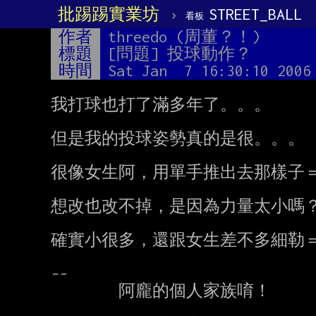
批踢踢實業坊
›
STREET_BALL
看板
作者
threedo (周董？！)
標題
[問題] 投球動作？
時間
Sat Jan  7 16:30:10 2006
我打球也打了滿多年了。。。

但是我的投球姿勢真的是很。。。

很像女生阿，用單手推出去那樣子＝
想改也改不掉，是因為力量太小嗎？
確實小很多，還跟女生差不多細勒＝
--

        阿龐的個人家族唷！
