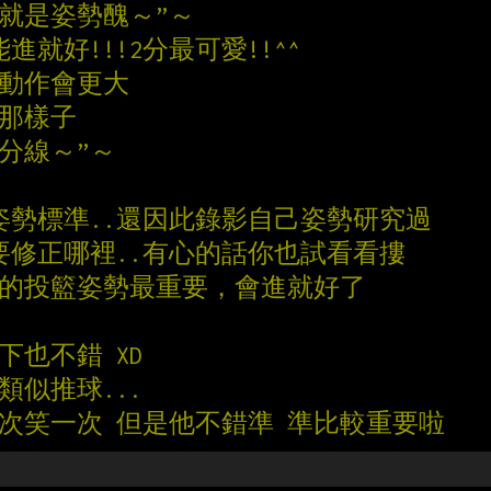
就是姿勢醜～”～
進就好!!!2分最可愛!!^^
，動作會更大
去那樣子
分線～”～
姿勢標準..還因此錄影自己姿勢研究過
要修正哪裡..有心的話你也試看看摟
服的投籃姿勢最重要，會進就好了
下也不錯 XD
是類似推球...
看一次笑一次 但是他不錯準 準比較重要啦