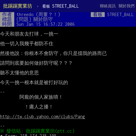
批踢踢實業坊
›
STREET_BALL
聯絡資訊
關於我們
看板
作者
threedo (周董？！)
看板
STREET_BALL
標題
[問題] 關於防守
時間
Sun Jan 15 16:57:22 2006
今天和朋友去打球，一挑一

他一切入我幾乎都防不住

然後他說：你根本不會防守，你只是擋我的路而已

請問到底要如何做好防守呢？？？

聽不太懂他的意思

今天一挑一根本就是被打好玩的

--

        阿龐的個人家族唷！

          ！庸人之擾！

http://tw.club.yahoo.com/clubs/Pang