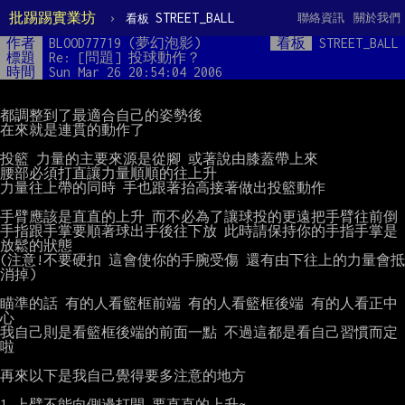
批踢踢實業坊
›
STREET_BALL
聯絡資訊
關於我們
看板
作者
BLOOD77719 (夢幻泡影)
看板
STREET_BALL
標題
Re: [問題] 投球動作？
時間
Sun Mar 26 20:54:04 2006
都調整到了最適合自己的姿勢後

在來就是連貫的動作了

投籃 力量的主要來源是從腳 或著說由膝蓋帶上來

腰部必須打直讓力量順順的往上升

力量往上帶的同時 手也跟著抬高接著做出投籃動作

手臂應該是直直的上升 而不必為了讓球投的更遠把手臂往前倒

手指跟手掌要順著球出手後往下放 此時請保持你的手指手掌是
放鬆的狀態

(注意!不要硬扣 這會使你的手腕受傷 還有由下往上的力量會抵
消掉)

瞄準的話 有的人看籃框前端 有的人看籃框後端 有的人看正中
心

我自己則是看籃框後端的前面一點 不過這都是看自己習慣而定
啦

再來以下是我自己覺得要多注意的地方

1.上臂不能向側邊打開 要直直的上升~
