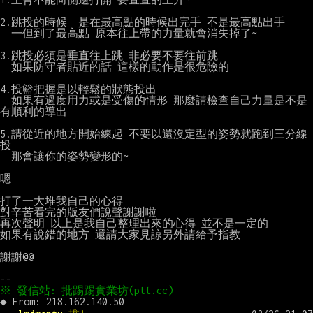
2.跳投的時候  是在最高點的時候出完手 不是最高點出手

  一但到了最高點 原本往上帶的力量就會消失掉了~

3.跳投必須是垂直往上跳 非必要不要往前跳

  如果防守者貼近的話 這樣的動作是很危險的

4.投籃把握是以輕鬆的狀態投出

  如果有過度用力或是受傷的情形 那麼請檢查自己力量是不是
有順利的導出

5.請從近的地方開始練起 不要以還沒定型的姿勢就跑到三分線
投

  那會讓你的姿勢變形的~

嗯

打了一大堆我自己的心得

對辛苦看完的版友們說聲謝謝啦

再次聲明 以上是我自己整理出來的心得 並不是一定的

如果有說錯的地方 還請大家見諒另外請給予指教

謝謝@@
