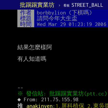
批踢踢實業坊
›
STREET_BALL
看板
作者
borbbylion (下棋嗎)
標題
請問今年大生盃
時間
Wed Mar 29 01:23:19 2006
結果怎麼樣阿

有人知道嗎

推 
anakinyen
:1.屏科植保 2.東吳