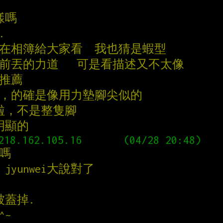
樣嗎
.
放在相簿給大家看  我也猜是蝦型
前丟的力道   可是看描述又不太像
on推薦
所講的，的確是像用力墊腳尖似的
已啦，不是整隻腳
明顯的
嗎
yunwei大說對了
被蓋掉.
^~