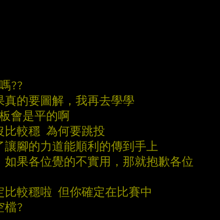
楚嗎??
果真的要圖解，我再去學學
底板會是平的啊
沒比較穩 為何要跳投
了讓腳的力道能順利的傳到手上
，如果各位覺的不實用，那就抱歉各位
一定比較穩啦 但你確定在比賽中
空檔?