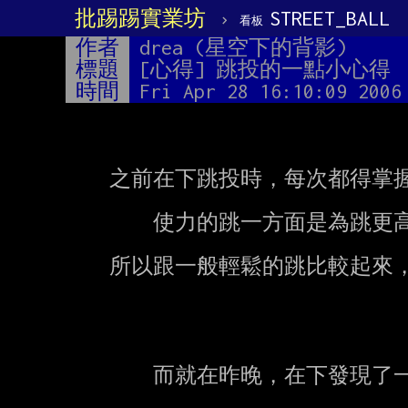
批踢踢實業坊
›
STREET_BALL
看板
作者
drea (星空下的背影)
標題
[心得] 跳投的一點小心得
時間
Fri Apr 28 16:10:09 2006
    之前在下跳投時，每次都得掌握住身體在空中的協調性外，還得使力的跳

        使力的跳一方面是為跳更高，另一方面是為了使跳的力量順利傳到手上

    所以跟一般輕鬆的跳比較起來，會比較費力，也會比較累，重點是容易被看穿

        而就在昨晚，在下發現了一種好物，可以不費力的達到理想跳投的力道
