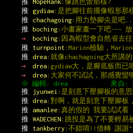
推 
MopeHank
:像跳芭蕾那樣?
推 
gydiaw
:是把腳往前擺像蝦形那
推 
chachagoing
:用力墊腳尖是吧..
推 
boching
:小畫家畫一下吧~~~ 
→ 
boching
:因為蝦型會自然省去往
推 
turnpoint
:Marion檢驗，Mari
推 
drea
:就像chachagoing大
→ 
drea
:gydiaw大，是腳底板而
→ 
drea
:大家何不試試，那感覺蠻
推 
jyunwei
:是刻意下壓腳板的意思
推 
drea
:對啊，就是刻意下壓腳板，j
推 
amanlee
:真的假的 我要試試看
推 
WADECHEN
:跳投是為了不要輕易
推 
tankberry
:不錯唷!!借轉 謝謝^