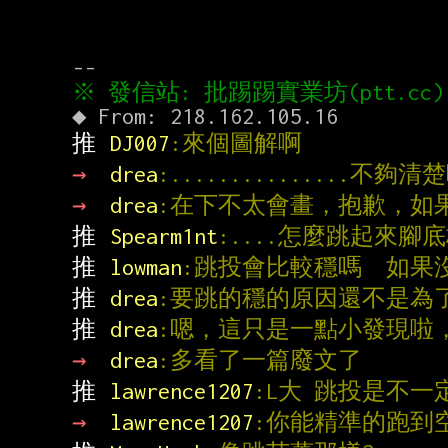
推 
DJ007
:來個圖解啊
→ 
drea
:...............不夠清
→ 
drea
:在下不太會畫，抱歉，如
推 
Spearm1nt
:....怎麼跳起來腳
推 
lowman
:跳投會比較穩嗎  如果
推 
drea
:要跳的穩的原因還不是為
推 
drea
:嗯，這只是一點小發現啦
→ 
drea
:多看了一篇廢文了
推 
lawrence1207
:L大 跳投是不
→ 
lawrence1207
:你能精準的跑到