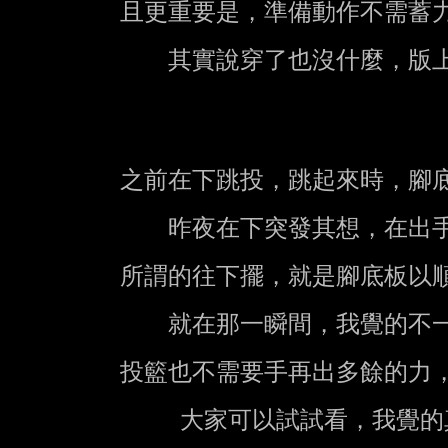
    且更重要是，準備動作不需蓄力，比較不易被看穿，也可以隨時跳投

        其實說穿了也沒什麼，版上的高手如果覺的這方法不好，也請指教

    之前在下跳投，跳起來時，腳底板都是呈自然的稍微下垂的

        昨夜在下突發其想，在出手那一剎那，腳底板往下一擺(雙腳喔)

    所謂的往下擺，就是腳底板以順時針的方向下盪下去，跟出手時手心擺動的方向一致

        就在那一瞬間，我覺的不一樣了，力道很明顯的傳了上去

    投籃也不需要手再出多餘的力，重點是，我只是輕輕的跳，而且是從最高點出手

         大家可以試試看，我覺的真的有差，如果有什麼說的不對的地方，請包涵
