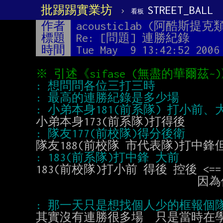
批踢踢實業坊
›
STREET_BALL
看板
作者
acousticlab (阿酷斯提克
標題
Re: [問題] 連勝紀錄
時間
Tue May  9 13:42:52 2006
183(前校隊)打小前 得後 控後 <
                           因為他家本來是大富豪 後來家道中落

其實沒有連勝很多場  只是當時在