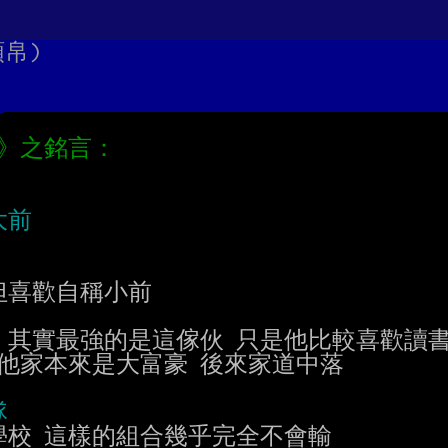
類帛)
== 其實最強的是這傢伙 只是他比較喜歡讀書
學校 這樣的組合幾乎完全不會輸
