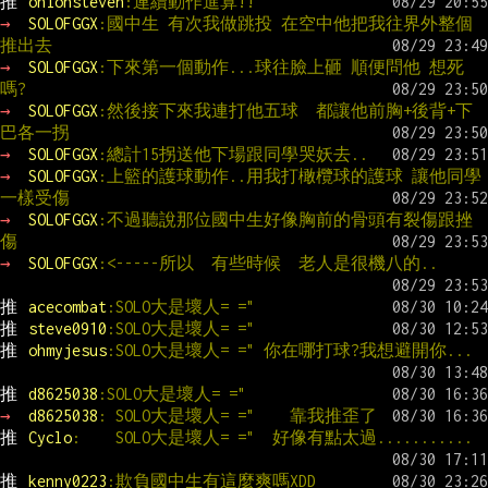
推 
onionsteven
:連續動作進算!!
→ 
SOLOFGGX
:國中生 有次我做跳投 在空中他把我往界外整個
推出去
→ 
SOLOFGGX
:下來第一個動作...球往臉上砸 順便問他 想死
嗎?
→ 
SOLOFGGX
:然後接下來我連打他五球  都讓他前胸+後背+下
巴各一拐
→ 
SOLOFGGX
:總計15拐送他下場跟同學哭妖去..
→ 
SOLOFGGX
:上籃的護球動作..用我打橄欖球的護球 讓他同學
一樣受傷
→ 
SOLOFGGX
:不過聽說那位國中生好像胸前的骨頭有裂傷跟挫
傷
→ 
SOLOFGGX
:<-----所以  有些時候  老人是很機八的..
推 
acecombat
:SOLO大是壞人= ="
推 
steve0910
:SOLO大是壞人= ="
推 
ohmyjesus
:SOLO大是壞人= =" 你在哪打球?我想避開你...
推 
d8625038
:SOLO大是壞人= ="
→ 
d8625038
: SOLO大是壞人= ="    靠我推歪了
推 
Cyclo
:    SOLO大是壞人= ="  好像有點太過...........
推 
kenny0223
:欺負國中生有這麼爽嗎XDD