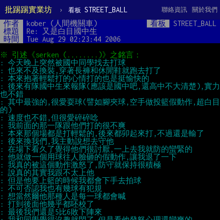
批踢踢實業坊
›
STREET_BALL
聯絡資訊
關於我們
看板
作者
kober (人間機關車)
看板
STREET_BALL
標題
Re: 又是白目國中生
時間
Tue Aug 29 02:23:44 2006
: 後來有隊國中生來報隊(應該是國中吧,還高中不大清楚),實力
: 其中最強的,很愛耍球(譬如腳夾球,空手做投籃假動作,超白目