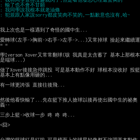
我上次也是一樣遇到了奇怪的國中生...

愛轉球(左手->胸前->右手->左手->...)又常掉球 撿起來繼續運
= =

學Iverson Xover又常常翻球(咳 我真是太含蓄了 基本上那根本
是端球...)

做了Xover後接急停跳投 可是基本動作不好 球根本沒收好 投籃
基本上有點像用砸的...

有一球更誇張 直接往後飛...

然後他看快輸了...先在籃下推人搶球以後再使出國中生的祕奧
義--

三步上籃->收球一步 咚 咚 咚...

<囧>

台灣的籃球紅是紅啦 可是檯面上的球星好像都不強調基本動作