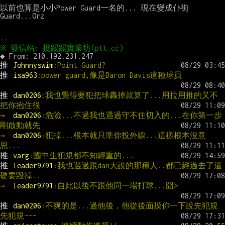
以前也算是小小Power Guard一名的... 現在變成仆街
Guard...Orz

推 
Johnnyswim
:Point Guard?
推 
isa963
:power guard,像是Baron Davis這種球員
推 
dan0206
:我也覺得要犯把球轟掉就算了...用拉用推的又不
把你抱住很
→ 
dan0206
:危險...不過我也遇過守不住切入的...在你第一步
剛啟動就先
→ 
dan0206
:犯掉...根本就只準你投外線...這樣根本沒意
思...
推 
varg
:國中生犯規都不知輕重的...
推 
leader9791
:我也遇過跟dan大說的那種人..都已經過去了還
硬要毀掉..
→ 
leader9791
:自此以後不跟他同一場打球...囧>
推 
dan0206
:不爽的是...過他後，他從後面摸你一下說先犯規
先犯規~~~