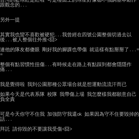
跟觀念的...

另外一提

其實我也蠻不喜歡被硬犯...我曾經在四號公園整個切過去以
後...被人整個往外推<囧>

連他的隊友都傻眼 剛好我的腳踝也帶傷 就這樣有點掰掰了...= 
=

整個有點習慣性扭傷...有時候走在路上有點踩到都會隱隱作
痛...

我是覺得啦 我到公園那種公眾場合就是想運動流流汗而已

如果今天是代表系隊 校隊 我帶傷上場 我怎麼樣我都願意自己
負全責

可是今天你守不住我 加強防守我還ok 如果因為守不住要毀掉的
話...

拜託 請你毀的不要讓我受傷<囧>
