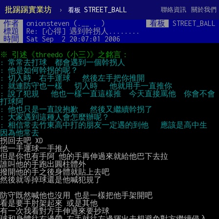
批踢踢實業坊
›
STREET_BALL
聯絡資訊
關於我們
看板
作者
onionsteven (.__ . )
看板
STREET_BALL
標題
Re: [心得] 遇到幹拐人........
時間
Sat Sep  2 20:07:01 2006
: 說了犯規   他也一樣一直這樣推  今天直接罵他  你會不會
: 相信常去竹東高中打的朋友一定遇的到他   應該是高中生    
拐回去吧 XD

他一手運球一手推人

但是你也有手阿 他的手再伸過來就給他巴下去拉

誰叫他的手跑出圓柱體外

撥開他的手之後身體就貼上去吧

然後就等掉球還是他喊犯規了

防守既然喊他也沒用 也是一樣把他手架開吧

看是要手肘架起來 或是其他

有一次我看對方手伸過來要抄球

球和身體往右邊帶 左手就往左邊揮出去想避免對方繼續侵入
