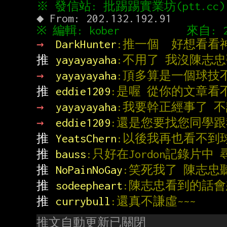
→ 
DarkHunter
:推一個  好想看看
推 
yayayayaha
:不用了 我沒陳志
→ 
yayayayaha
:頂多算是一個球技
推 
eddie1209
:是喔 從你的文章看
→ 
yayayayaha
:我要幹正經事了 
→ 
eddie1209
:還是您要找您同學
推 
YeatsChern
:以後我再也看不到
推 
bauss
:只好在Jordon記錄片中
推 
NoPainNoGay
:笑死我了 陳志忠
推 
sodeepheart
:陳志忠看到的話
推 
currybull
:還真不謙虛~~~
推文自動更新已關閉