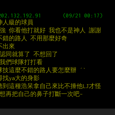
神人級的球員
忠強 你看他打就好 我也不是神人 謝謝
不錯的路人 不用那麼好奇
不出來
不認同就算了 不想回了
跟我們球隊打打看
球技這麼不錯的路人要怎麼辦 ˊˋ
 尋找ya大的身影
聽到這種浩呆拿自己來比不捶他LJ才怪
會想再把自己的鼻子打斷一次吧~