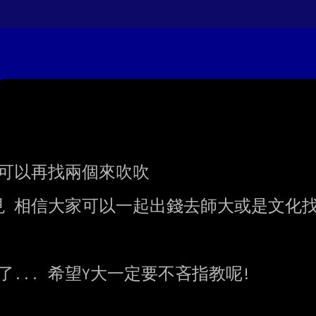
 可以再找兩個來吹吹

 相信大家可以一起出錢去師大或是文化找
... 希望Y大一定要不吝指教呢!
