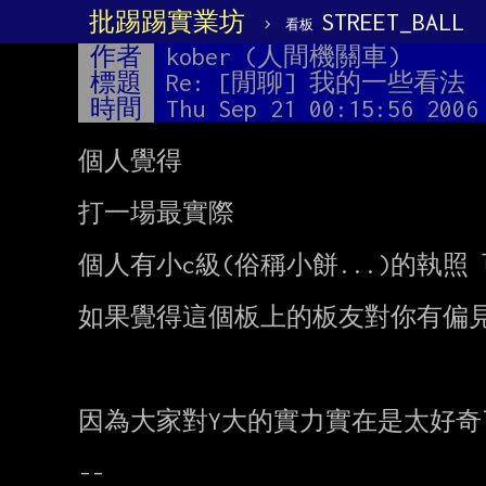
批踢踢實業坊
›
STREET_BALL
看板
作者
kober (人間機關車)
標題
Re: [閒聊] 我的一些看法
時間
Thu Sep 21 00:15:56 2006
個人覺得

打一場最實際

個人有小c級(俗稱小餅...)的執照
如果覺得這個板上的板友對你有偏見
因為大家對Y大的實力實在是太好奇了