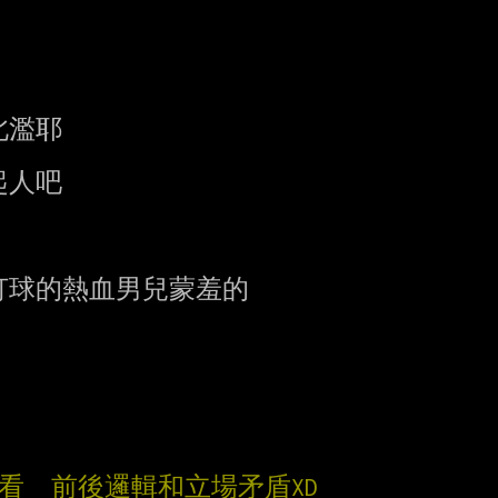
濫耶

人吧

打球的熱血男兒蒙羞的

看  前後邏輯和立場矛盾XD