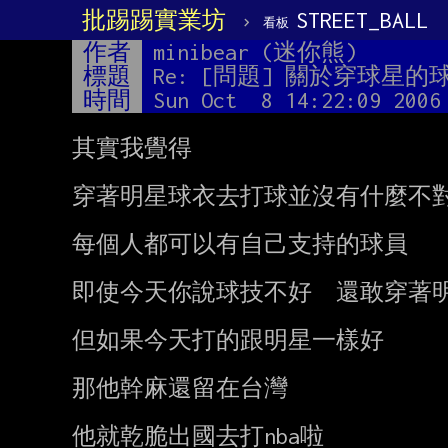
批踢踢實業坊
›
STREET_BALL
看板
作者
minibear (迷你熊)
標題
Re: [問題] 關於穿球星
時間
Sun Oct  8 14:22:09 2006
其實我覺得

穿著明星球衣去打球並沒有什麼不對
每個人都可以有自己支持的球員

即使今天你說球技不好  還敢穿著明
但如果今天打的跟明星一樣好

那他幹麻還留在台灣

他就乾脆出國去打nba啦
