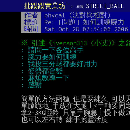
批踢踢實業坊
›
STREET_BALL
看板
作者
phycal (決對與相對)
標題
Re: [問題] 如何訓練腕力
時間
Sat Oct 28 07:54:06 2006
簡單的方法兩種 但是要練久 可以天
單膝跪地 手放在大腿上<手軸要固定
拿2-3KG啞鈴 只靠手腕急上慢下做20
也可以左右轉 練手腕靈活度
