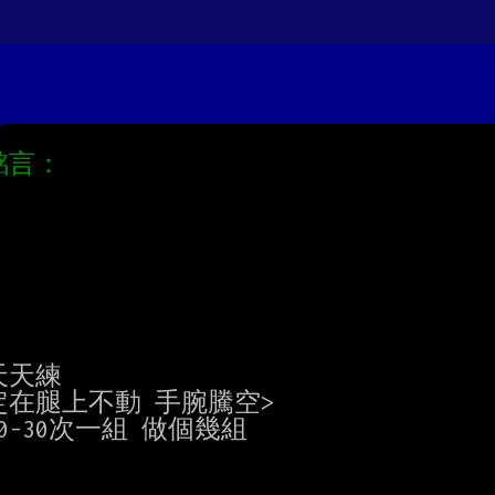
天練

在腿上不動 手腕騰空>

-30次一組 做個幾組
