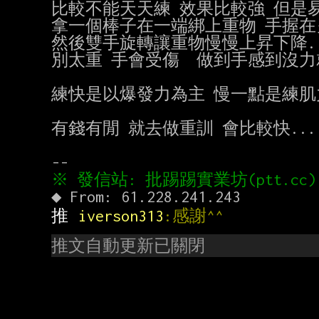
比較不能天天練 效果比較強 但是易
拿一個棒子在一端綁上重物 手握在另
然後雙手旋轉讓重物慢慢上昇下降....
別太重 手會受傷  做到手感到沒力就OK
練快是以爆發力為主 慢一點是練肌力
有錢有閒 就去做重訓 會比較快....
推 
iverson313
:感謝^^
推文自動更新已關閉