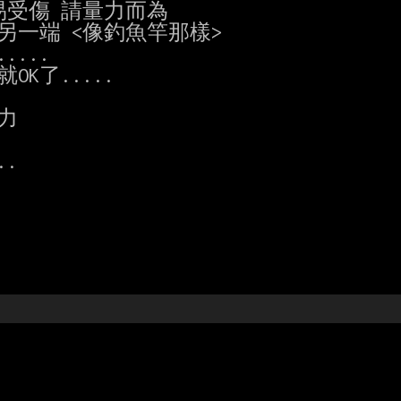
受傷 請量力而為

一端 <像釣魚竿那樣>

..

了.....



.
