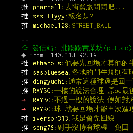
推 
pharrell
:去街籃版問問吧...
推 
ssslllyyy
:板名是?
推 
michael128
:STREET_BALL
推 
ethanols
:他要先回場才算他的
推 
sasbluesea
:各地的鬥牛規則有時
推 
dingyuchi
:通常這種球還是回一
推 
RAYBO
:一樓的說法合理~原po
→ 
RAYBO
:不過一樓的說法 假如對
→ 
RAYBO
:球 就要回場才能再次進
推 
iverson313
:我是會先回線
推 
seng78
:對手沒持有球權  免回 