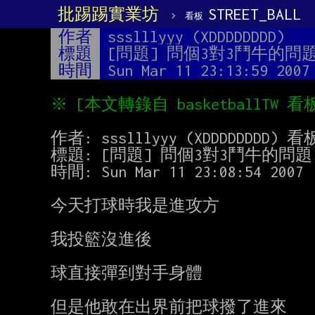
批踢踢實業坊
›
STREET_BALL
看板
作者
ssslllyyy (XDDDDDDDD)
標題
[問題] 問個3對3鬥牛的問
時間
Sun Mar 11 23:13:59 2007
作者: ssslllyyy (XDDDDDDDD) 看板:
標題: [問題] 問個3對3鬥牛的問題

時間: Sun Mar 11 23:08:54 2007

今天打球時我是進攻方

我投籃沒進後

球直接彈到對手身體

但是他敢在出界前把球撥了進來
