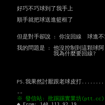
好巧不巧球到了我手上

順手就把球送進籃框了

但是對手卻說 : 你沒回線  球進不
我的問題是 : 他沒控制到這顆球阿!
             我為什麼要回線?

PS.我果然討厭跟老球皮打........
