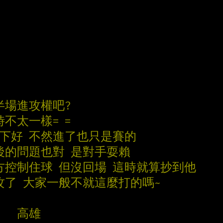
半場進攻權吧?
不太一樣= =
下好 不然進了也只是賽的
最後的問題也對 是對手耍賴
方控制住球 但沒回場 這時就算抄到他
攻了 大家一般不就這麼打的嗎~
   高雄