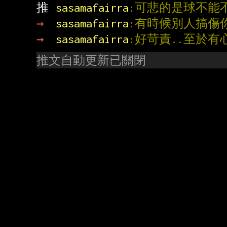
推 
sasamafairra
:可悲的是球不能不
→ 
sasamafairra
:有時候別人搞傷
→ 
sasamafairra
:好苛責..至於有
推文自動更新已關閉