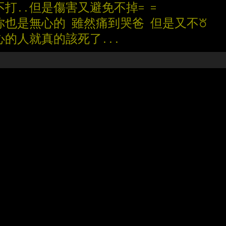
打..但是傷害又避免不掉= =
你也是無心的 雖然痛到哭爸 但是又不꘠
心的人就真的該死了...