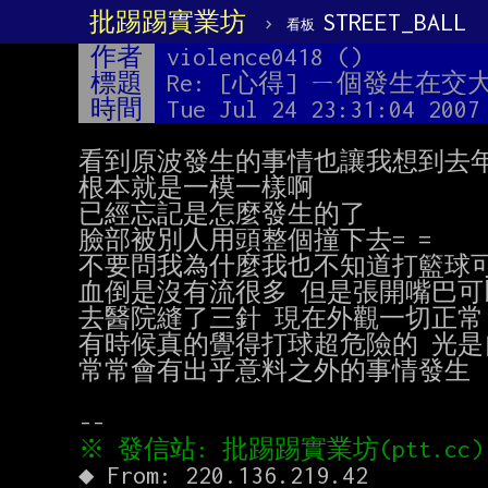
批踢踢實業坊
›
STREET_BALL
看板
作者
violence0418 ()
標題
Re: [心得] ㄧ個發生在
時間
Tue Jul 24 23:31:04 2007
看到原波發生的事情也讓我想到去年
根本就是一模一樣啊

已經忘記是怎麼發生的了

臉部被別人用頭整個撞下去= =

不要問我為什麼我也不知道打籃球可
血倒是沒有流很多 但是張開嘴巴可
去醫院縫了三針 現在外觀一切正常
有時候真的覺得打球超危險的 光是
常常會有出乎意料之外的事情發生
