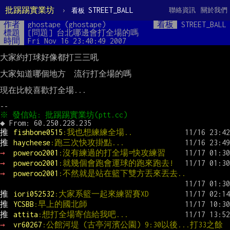
批踢踢實業坊
›
STREET_BALL
聯絡資訊
關於我們
看板
作者
ghostape (ghostape)
看板
STREET_BALL
標題
[問題] 台北哪邊會打全場的嗎
時間
Fri Nov 16 23:40:49 2007
大家約打球好像都打三三吼

大家知道哪個地方  流行打全場的嗎

現在比較喜歡打全場...

推 
fishbone0515
:我也想練練全場..
推 
haycheese
:跑三次快攻掛點...
→ 
poweroo2001
:沒有練過的打全場=快攻練習
→ 
poweroo2001
:就幾個會跑會運球的跑來跑去!
→ 
poweroo2001
:不然就是站在籃下雙方丟來丟去..
推 
iori052532
:大家系籃一起來練習賽XD
推 
YCSBB
:早上的國北師
推 
attita
:想打全場寄信給我吧...
→ 
vr60267
:公館河堤 (古亭河濱公園) 9:30以後...打33之餘