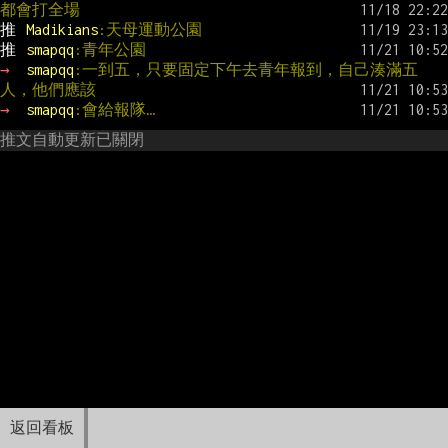
都會打全場
推 
Madikians
:天母運動公園
推 
smapqq
:青年公園
→ 
smapqq
:一到五，只要固定下午去青年報到，自己湊滿五
人，他們應該
→ 
smapqq
:會給報隊…
推文自動更新已關閉
返回看板