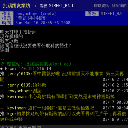
批踢踢實業坊
›
STREET_BALL
聯絡資訊
關於我們
看板
作者
cowyaoboys (cowla)
看板
STREET_BALL
標題
[問題]手指折到
時間
Sun Mar 16 20:55:56 2008
昨天打球手指折到

現在腫腫的

我有冰敷

請問這種狀況要去看什麼科的醫生?

謝謝

推 
jerry10135
:看中醫就好啦 記得前幾天不能推拿 第三天再
開
→ 
jerry10135
:始熱敷
→ 
cowyaoboys
:謝謝
推 
kevinnan
:小心為妙我有同學折到竟然是末梢神經斷掉
→ 
kevinnan
:還打一根鋼釘~還是去做個檢查吧
推 
kge
:如果懷疑韌帶有斷裂的話可以先看骨科照片子，再看復
健科或中醫
推文自動更新已關閉