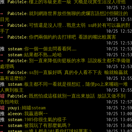
推 
Pabitele
:樓上的等級更差一級 大概是現實生活沒人理他
→ 
Pabitele
:就到網路世界放些無聊的虎爛言語想討些關注的
目光
→ 
Pabitele
:可惜還是沒人理..戰意太弱 ss終於有可以贏的對
手了
→ 
Pabitele
:你們兩個約約去打球吧 看誰的嘴比較厲害
推 
ssteam
:你一個一個去問看看阿……
→ 
ssteam
:結果都不熟……哈哈
→ 
Pabitele
:別一直來降低街籃板的水準 話說板主都不準備做
處理嗎
→ 
Pabitele
:ss別一直躲好嗎 真的令人看不下去 輸就輸贏就
贏有這麼怕?
推 
ssteam
:板主都不同一看就是很想紅，隨便po上來嘴砲一堆
人爽到板主
噓 
Pabitele
:既然怕成這樣就別一直出來放話 放話又做不到 
告拍垮欸
噓 
youyi
:純噓ssteam
推 
aleeon
:我贏過啊~~
推 
ssteam
:1985你很生氣的樣子
→ 
ssteam
:被我玩了有那麼氣嗎？
→ 
ssteam
:一堆人都去101看你打球好厲害ㄋ