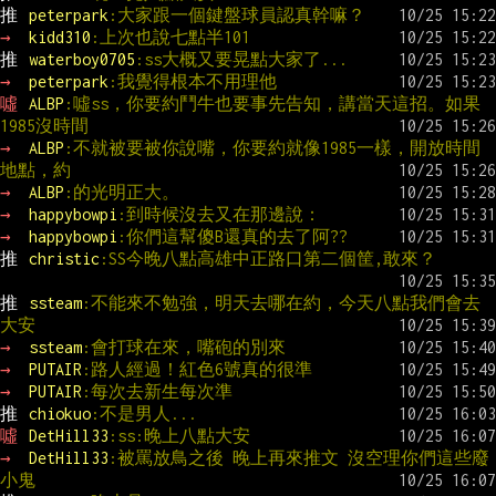
推 
peterpark
:大家跟一個鍵盤球員認真幹嘛？
→ 
kidd310
:上次也說七點半101
推 
waterboy0705
:ss大概又要晃點大家了...
→ 
peterpark
:我覺得根本不用理他
噓 
ALBP
:噓ss，你要約鬥牛也要事先告知，講當天這招。如果
1985沒時間
→ 
ALBP
:不就被要被你說嘴，你要約就像1985一樣，開放時間
地點，約
→ 
ALBP
:的光明正大。
→ 
happybowpi
:到時候沒去又在那邊說：
→ 
happybowpi
:你們這幫傻B還真的去了阿??
推 
christic
:SS今晚八點高雄中正路口第二個筐,敢來？
推 
ssteam
:不能來不勉強，明天去哪在約，今天八點我們會去
大安
→ 
ssteam
:會打球在來，嘴砲的別來
→ 
PUTAIR
:路人經過！紅色6號真的很準
→ 
PUTAIR
:每次去新生每次準
推 
chiokuo
:不是男人...
噓 
DetHill33
:ss:晚上八點大安
→ 
DetHill33
:被罵放鳥之後 晚上再來推文 沒空理你們這些廢
小鬼