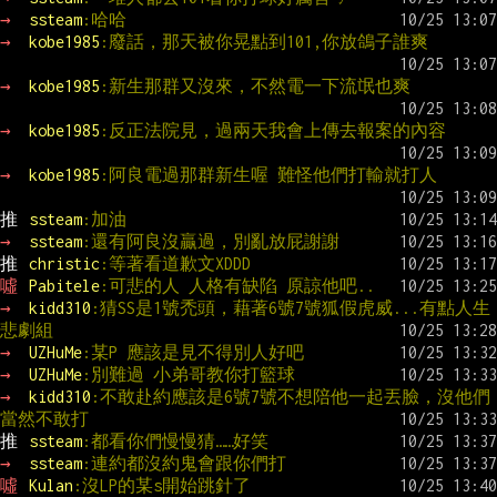
→ 
ssteam
:哈哈
→ 
kobe1985
:廢話，那天被你晃點到101,你放鴿子誰爽
→ 
kobe1985
:新生那群又沒來，不然電一下流氓也爽
→ 
kobe1985
:反正法院見，過兩天我會上傳去報案的內容
→ 
kobe1985
:阿良電過那群新生喔 難怪他們打輸就打人
推 
ssteam
:加油
→ 
ssteam
:還有阿良沒贏過，別亂放屁謝謝
推 
christic
:等著看道歉文XDDD
噓 
Pabitele
:可悲的人 人格有缺陷 原諒他吧..
→ 
kidd310
:猜SS是1號禿頭，藉著6號7號狐假虎威...有點人生
悲劇組
→ 
UZHuMe
:某P 應該是見不得別人好吧
→ 
UZHuMe
:別難過 小弟哥教你打籃球
→ 
kidd310
:不敢赴約應該是6號7號不想陪他一起丟臉，沒他們
當然不敢打
推 
ssteam
:都看你們慢慢猜……好笑
→ 
ssteam
:連約都沒約鬼會跟你們打
噓 
Kulan
:沒LP的某s開始跳針了