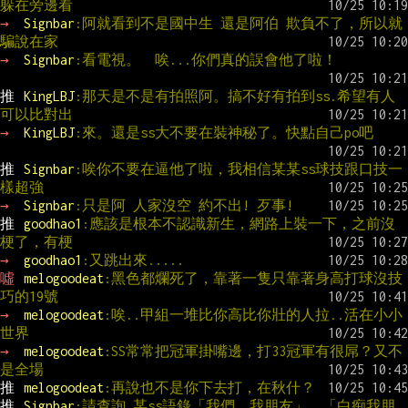
躲在旁邊看
→ 
Signbar
:阿就看到不是國中生 還是阿伯 欺負不了，所以就
騙說在家
→ 
Signbar
:看電視。  唉...你們真的誤會他了啦！
推 
KingLBJ
:那天是不是有拍照阿。搞不好有拍到ss.希望有人
可以比對出
→ 
KingLBJ
:來。還是ss大不要在裝神秘了。快點自己po吧
推 
Signbar
:唉你不要在逼他了啦，我相信某某ss球技跟口技一
樣超強
→ 
Signbar
:只是阿 人家沒空 約不出! 歹事!
推 
goodhao1
:應該是根本不認識新生，網路上裝一下，之前沒
梗了，有梗
→ 
goodhao1
:又跳出來.....
噓 
melogoodeat
:黑色都爛死了，靠著一隻只靠著身高打球沒技
巧的19號
→ 
melogoodeat
:唉..甲組一堆比你高比你壯的人拉..活在小小
世界
→ 
melogoodeat
:SS常常把冠軍掛嘴邊，打33冠軍有很屌？又不
是全場
推 
melogoodeat
:再說也不是你下去打，在秋什？
推 
Signbar
:請查詢 某ss語錄「我們、我朋友」、「白痴我朋