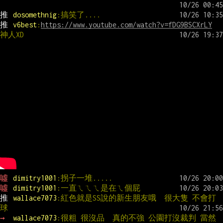
推 
dosomethnig
:搞笑了....
推 
v6best
:
https://www.youtube.com/watch?v=fDG9BSCXrLY
神人XD
噓 
dimitry1001
:拐子一堆.....
噓 
dimitry1001
:一直ㄟㄟㄟ是在ㄟ個屁
推 
wallace7073
:紅色就是SS說的新生朋友哦  很大隻 不會打
球
→ 
wallace7073
:很粗 很沒品  真的不強 公園打沒裁判 當然