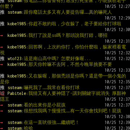
推 
ssteam
:假電話……你發誓有打過沒打死全家，小屁孩在老子
什麼？
推 
ssteam
:跟你廢話太多又有人要提告囉……真的嚇死人
推 
kobe1985
:你趕不敢約啦，少在躲了，老子要給你打球啦
→ 
kobe1985
:我打了說是ss嗎？那頭說我打錯，哪招
→ 
kobe1985
:回答啊，上次約你打，你怕什麼啦，躲家裡看電
視
推 
wto123
:這是南山高中嗎? 怎麼好像喔...
→ 
kobe1985
:那天你幹嘛不去阿，不然今晚單挑要不要
推 
kobe1985
:又在躲喔，那個禿頭是你嗎？還是帶一個小鬼的
是你
推 
ssteam
:嚇死我了……我常在看你打球
噓 
Pabitele
:我猜又有人要神隱了~講到關鍵字就消失 厚顏神
隱王
→ 
ssteam
:看的出來你是小屁孩
→ 
ssteam
:很想找我嗎？慢慢找……有一天你會找到吧！屁孩
→ 
ssteam
:在這一直吠很強……繼續吧！
→ 
ssteam
:哈哈