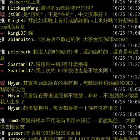
推 
ssteam
:晚上見
推 
HitokageWang
:最強的ss都用嘴巴打球?
噓 
jt888
:是“再約“，不是“在約“，中文沒學好？
推 
KingLBJ
:拜託如果晚上有打成請錄影po上來好嗎？好想知道
ss到底有多
→ 
KingLBJ
:強
推 
abianbitch
:上次為啥不敢赴約啊 大家會笑你耶ssteam
推 
peterpark
:趁沒人的時候約打球，還約臨時的，還真是有誠
意
→ 
Spartan117
:這樣跟中鋼J有什麼兩樣
→ 
Spartan117
:我上次約LBJ單挑他也是不敢來阿！
噓 
Myyan
:其實看ss說話真的很有趣，無敵跳針和龜縮啊XDDD，
我猜這次他
→ 
Myyan
:又會躲在旁邊連屁都不敢放，科科，不過謝謝ss你讓
我人生多了
→ 
Myyan
:頗多樂趣啊，每天都要看一下你有沒有推文！
推 
tpm0
:我覺得根本不用花時間跟SS講話...多說無益...大家
快去陪女友
推 
gusser
:等著看1985揪出SS真面目
推 
ampgood
:ss根本不敢打吧? 有去101又不敢面對,現在是你鍵