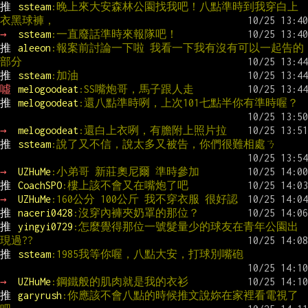
推 
ssteam
:晚上來大安森林公園找我吧！八點準時到我穿白上
衣黑球褲，
→ 
ssteam
:一直廢話準時來報隊吧！
推 
aleeon
:報案前討論一下啦 我看一下我有沒有可以一起告的
部分
推 
ssteam
:加油
噓 
melogoodeat
:SS嘴炮哥，馬子跟人走
推 
melogoodeat
:還八點準時咧，上次101七點半你有準時喔？
→ 
melogoodeat
:還白上衣咧，有膽附上照片拉
推 
ssteam
:說了又不信，說太多又被告，你們很難相處ㄋ
→ 
UZHuMe
:小弟哥 新莊奧尼爾 準時參加
推 
CoachSPO
:樓上該不會又在嘴炮了吧
→ 
UZHuMe
:160公分 100公斤 我不穿衣服 很好認
推 
naceri0428
:沒穿內褲夾奶罩的那位？
推 
yingyi0729
:怎麼覺得那位一號髮量少的球友在青年公園出
現過??
推 
ssteam
:1985我等你喔，八點大安，打球別嘴砲
→ 
UZHuMe
:鋼鐵般的肌肉就是我的衣衫
推 
garyrush
:你應該不會八點的時候推文說妳在家裡看電視了