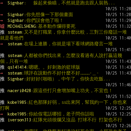
→ 
Signbar
:   躲起來偷瞄，不然就是跑去跟人裝熟...
→ 
Signbar
:你先想像一下那個畫面
→ 
Signbar
:你們誤會他了啦！
噓 
MICHAELSHENG
:基本動作爛得要死
推 
ssteam
:又不是打職業，你拿什麼比較，三對三你廢話一堆
就是看他們
→ 
ssteam
:在場上連勝，你就是場下看球網路廢言一堆
推 
ssteam
:人都被你們找出來，怎麼沒看過有人說打贏這幾
個，只有一堆
推 
qs141414
:嗯嗯。。好刺激的籃球版
→ 
ssteam
:球評在說動作不好什麼不好…………-＿-
推 
Signbar
:好好好(啪啪），中午了，你快去吃飯...
推 
naceri0428
:跟這些打只會增加嘴上功夫，不宜也！
推 
kobe1985
:紅色那隊好弱，ss出來阿，幫我約一下，你也來
打啊
→ 
kobe1985
:你給假電話哪招，老子問你話啦
推 
iverson313
:紅隊光頭很爛又沒品 打球不行 打架也不行