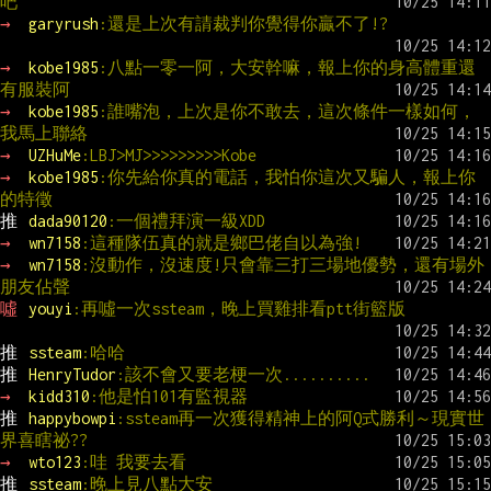
吧
→ 
garyrush
:還是上次有請裁判你覺得你贏不了!?
→ 
kobe1985
:八點一零一阿，大安幹嘛，報上你的身高體重還
有服裝阿
→ 
kobe1985
:誰嘴泡，上次是你不敢去，這次條件一樣如何，
我馬上聯絡
→ 
UZHuMe
:LBJ>MJ>>>>>>>>>Kobe
→ 
kobe1985
:你先給你真的電話，我怕你這次又騙人，報上你
的特徵
推 
dada90120
:一個禮拜演一級XDD
→ 
wn7158
:這種隊伍真的就是鄉巴佬自以為強!
→ 
wn7158
:沒動作，沒速度!只會靠三打三場地優勢，還有場外
朋友佔聲
噓 
youyi
:再噓一次ssteam，晚上買雞排看ptt街籃版
推 
ssteam
:哈哈
推 
HenryTudor
:該不會又要老梗一次..........
→ 
kidd310
:他是怕101有監視器
推 
happybowpi
:ssteam再一次獲得精神上的阿Q式勝利～現實世
界喜瞎祕??
→ 
wto123
:哇 我要去看
推 
ssteam
:晚上見八點大安