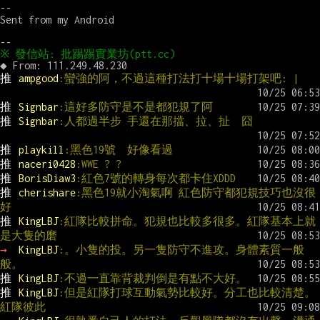
--

Sent from my Android

推 
ampgood
:蠻強的阿，不過這種打法打十場十場打架吧: |
推 
Signbar
:這好多防守是不是都犯規了阿
推 
Signbar
:人都過半步 手還在那擋、拉、扯  囧
推 
playkill
:黑色19號  好像看過
推 
naceri0428
:WWE ? ?
推 
BorisDiaw3
:紅色7號的轉身每次都卡住XDDD
推 
cherishare
:黑色19就小淘氣啊 紅色防守都犯規技巧也沒很
好
推 
KingLBJ
:紅隊比較拼命。犯規也比較多很多。紅隊基本上就
是大隻的磨
→ 
KingLBJ
:。小隻的投。另一隻防守不進攻。身體素質一般
般。
推 
KingLBJ
:不過一直靠背裁判倒是有點不大好。
推 
KingLBJ
:但是紅隊打球互動氣勢比較好。分工也比較清楚。
紅隊彼此