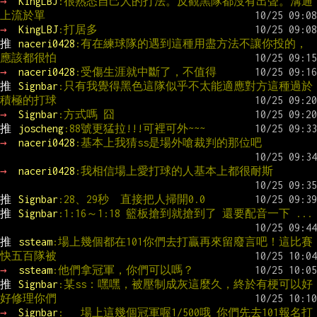
→ 
KingLBJ
:很熟悉自己人的打法。反觀黑隊都沒有出聲。溝通
上流於單
→ 
KingLBJ
:打居多
推 
naceri0428
:有在練球隊的遇到這種用盡方法不讓你投的，
應該都很怕
→ 
naceri0428
:受傷生涯就中斷了，不值得
推 
Signbar
:只有我覺得黑色這隊似乎不太能適應對方這種過於
積極的打球
→ 
Signbar
:方式嗎 囧
推 
joscheng
:88號更猛拉!!!可裡可外~~~
→ 
naceri0428
:基本上我猜ss是場外嗆裁判的那位吧
→ 
naceri0428
:我相信場上愛打球的人基本上都很耐斯
推 
Signbar
:28、29秒  直接把人掃開0.0
推 
Signbar
:1:16～1:18 籃板搶到就搶到了 還要配音一下 ...
推 
ssteam
:場上幾個都在101你們去打贏再來留廢言吧！這比賽
快五百隊被
→ 
ssteam
:他們拿冠軍，你們可以嗎？
推 
Signbar
:某ss：嘿嘿，被壓制成灰這麼久，終於有梗可以好
好修理你們
→ 
Signbar
:   場上這幾個冠軍喔1/500哦 你們先去101報名打