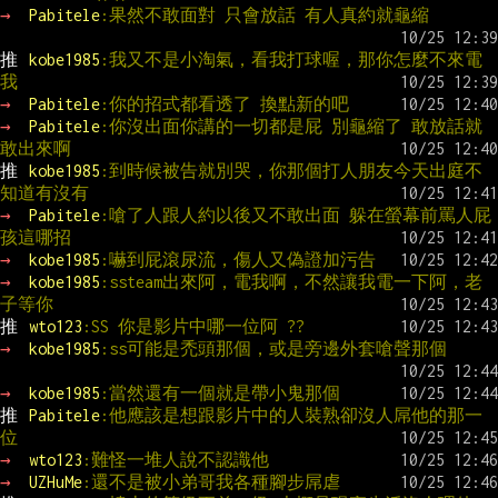
→ 
Pabitele
:果然不敢面對 只會放話 有人真約就龜縮
推 
kobe1985
:我又不是小淘氣，看我打球喔，那你怎麼不來電
我
→ 
Pabitele
:你的招式都看透了 換點新的吧
→ 
Pabitele
:你沒出面你講的一切都是屁 別龜縮了 敢放話就
敢出來啊
推 
kobe1985
:到時候被告就別哭，你那個打人朋友今天出庭不
知道有沒有
→ 
Pabitele
:嗆了人跟人約以後又不敢出面 躲在螢幕前罵人屁
孩這哪招
→ 
kobe1985
:嚇到屁滾尿流，傷人又偽證加污告
→ 
kobe1985
:ssteam出來阿，電我啊，不然讓我電一下阿，老
子等你
推 
wto123
:SS 你是影片中哪一位阿 ??
→ 
kobe1985
:ss可能是禿頭那個，或是旁邊外套嗆聲那個
→ 
kobe1985
:當然還有一個就是帶小鬼那個
推 
Pabitele
:他應該是想跟影片中的人裝熟卻沒人屌他的那一
位
→ 
wto123
:難怪一堆人說不認識他
→ 
UZHuMe
:還不是被小弟哥我各種腳步屌虐