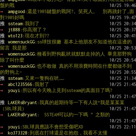
盤約戰
→ 
ampgood
:還是1985鍵盤約戰阿?, 笑死人。　別再跳針了,面
對1985好嗎
推 
ssteam
:我到了
→ 
jt888
:你高潮了？
推 
wto123
:現在才到??
推 
womensuckGG
:ss球技很嫩 基本上他朋友不知道他在這邊的
留言 我是那
→ 
womensuckGG
:種看到野狗亂吠就默默走掉的人 畢竟那野狗
除了叫什麼
→ 
womensuckGG
:也不敢做 真的不用浪費時間在什麼都做不到
的野狗上~
推 
ssteam
:又來一隻狗在吠……
→ 
abc1235566
:我射了
→ 
youyi
:所以有今天晚上見到ssteam的真面目了嗎?
推 
LAKERsBryant
:我真的超期待等一下有人說“我是某某某
（SBL球員）
→ 
LAKERsBryant
:  SSTEAM可以約一下嗎 ” 之類的
→ 
youyi
:SBL球員應該不會想受傷吧XD
→ 
ko373328
:到底在打球還是在抱怨，我看不太懂