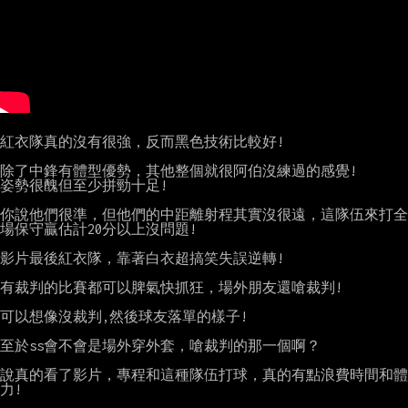
紅衣隊真的沒有很強，反而黑色技術比較好!

除了中鋒有體型優勢，其他整個就很阿伯沒練過的感覺!

姿勢很醜但至少拼勁十足!

你說他們很準，但他們的中距離射程其實沒很遠，這隊伍來打全
場保守贏估計20分以上沒問題!

影片最後紅衣隊，靠著白衣超搞笑失誤逆轉!

有裁判的比賽都可以脾氣快抓狂，場外朋友還嗆裁判!

可以想像沒裁判,然後球友落單的樣子!

至於ss會不會是場外穿外套，嗆裁判的那一個啊？

說真的看了影片，專程和這種隊伍打球，真的有點浪費時間和體
力!
