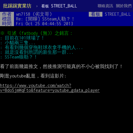
批踢踢實業坊
›
STREET_BALL
聯絡資訊
關於我們
看板
作者
wn7158 (劣文哥)
看板
STREET_BALL
標題
Re: [閒聊] SSteam人勒？！
時間
Fri Oct 25 04:44:55 2013
看了前面幾篇推文，然後推測可能真的不小心被我找到了！

剛逛youtube亂逛，看到這影片:

https://www.youtube.com/watch?
v=8do5jmWqFto&feature=youtube_gdata_player