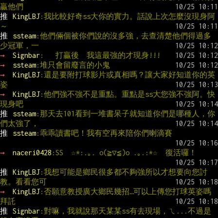
贏他們
推 
KingLBJ
:我比較好奇ss大你的實力。話說上次怎麼沒現身阿
～
推 
ssteam
:他們倆個被你們說的沒多強，去查清楚他們得過多
少冠軍，一
→ 
Signbar
:   打贏後  我這最強的才現身!!!
→ 
ssteam
:堆只會留廢言的小鬼
→ 
KingLBJ
:還是要附打球影片或真相嗎？讓大家好知道你的英
姿
→ 
KingLBJ
:他們強不強不是重點。重點是ss大您強不強阿。快
現身吧
推 
ssteam
:那天去101看到一堆書呆子就知道你們是哪種人，你
們太強了，
推 
ssteam
:乖乖讀書吧！我有空再來陪你們喇滴賽
→ 
naceri0428
:SS  ☆*:.｡. o(≧▽≦)o .｡.:*☆  復活囉！
推 
KingLBJ
:我想可能是鄉民很多都不夠強所以才想要向您討
教。看看您可
→ 
KingLBJ
:否願意教授廣大鄉民幾招…可以上傳您打球英姿嗎
拜託
推 
Signbar
:對嘛，我就說那天某某ss有去現場，ㄟ...不過是