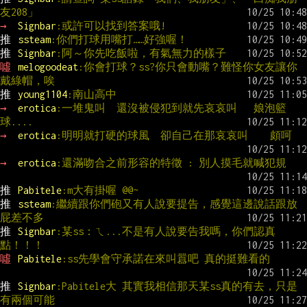
友208」
→ 
Signbar
:或許可以找到答案哦!
推 
ssteam
:你們打球用嘴打……好強喔！
推 
Signbar
:阿～你先吃飯啦，有氣無力的樣子
噓 
melogoodeat
:你會打球？ss?你只會動嘴？難怪你女友讓你
戴綠帽，唉
推 
young1104
:南山高中
→ 
erotica
:一堆鬼叫  還沒被侵犯到就先哀哀叫   娘泡籃
球....
→ 
erotica
:明明就打硬的球風  卻自己在那哀哀叫    頗呵
→ 
erotica
:還滿吻合之前形容的特徵 : 別人摸毛就喊犯規
推 
Pabitele
:m大有掛喔 @@~
推 
ssteam
:繼續跟你們砲又有人說要提告，感覺這邊說話跟放
屁差不多
推 
Signbar
:某ss：ㄟ...不是有人說要告我嗎，你們認真
點！！！
噓 
Pabitele
:ss先學會守承諾在來叫囂吧 真的挺難看的
推 
Signbar
:Pabitele大 其實我相信那天某ss真的有去，只是
有兩個可能