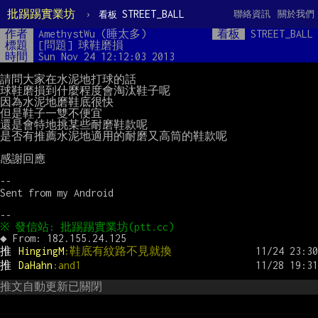
批踢踢實業坊
›
STREET_BALL
聯絡資訊
關於我們
看板
作者
AmethystWu (睡太多)
看板
STREET_BALL
標題
[問題] 球鞋磨損
時間
Sun Nov 24 12:12:03 2013
請問大家在水泥地打球的話

球鞋磨損到什麼程度會淘汰鞋子呢

因為水泥地磨鞋底很快

但是鞋子一雙不便宜

還是會特地挑某些耐磨鞋款呢

是否有推薦水泥地適用的耐磨又高筒的鞋款呢

感謝回應

--

Sent from my Android

推 
HingingM
:鞋底有紋路不見就換
推 
DaHahn
:and1
推文自動更新已關閉