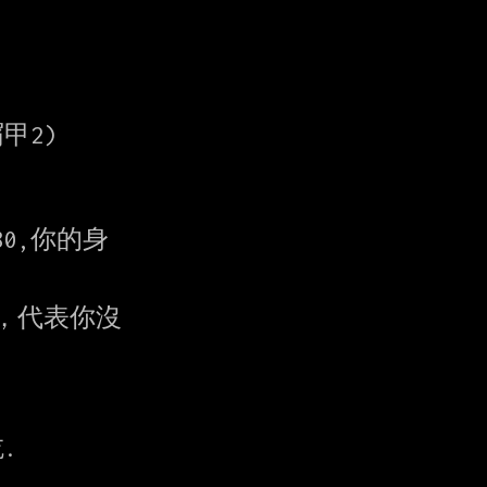
2)

,你的身

，代表你沒


