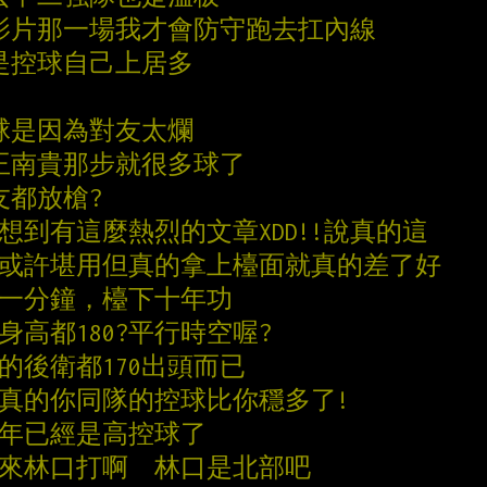
以影片那一場我才會防守跑去扛內線
是控球自己上居多
球是因為對友太爛
王南貴那步就很多球了
友都放槍?
想到有這麼熱烈的文章XDD!!說真的這
盃或許堪用但真的拿上檯面就真的差了好
上一分鐘，檯下十年功
身高都180?平行時空喔?
好的後衛都170出頭而已
說真的你同隊的控球比你穩多了!
這幾年已經是高控球了
 來林口打啊  林口是北部吧