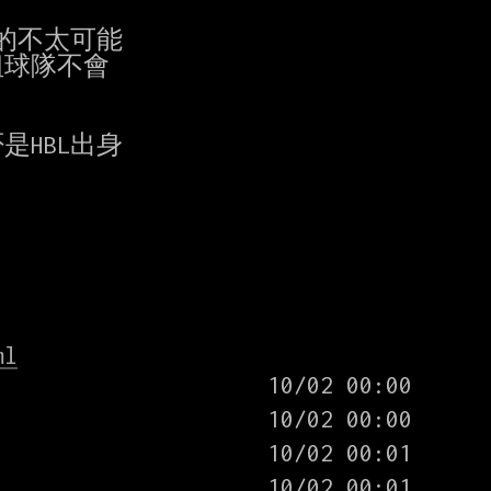
不太可能

球隊不會

HBL出身

ml