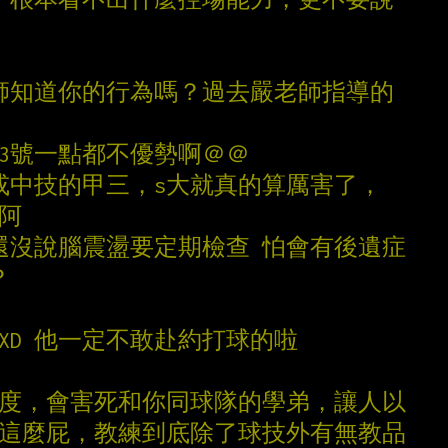
老師知道你的行為嗎？過去嚴老師指導的
.3號一點都不優勢啊＠＠
或中技的甲三，s大就真的算厲害了，
行阿
我還沒說腦震盪要定期檢查 怕會有後遺症
？
XD 他一定不敢赴約打球的啦
態度，會害死和你同球隊的學弟，讓人以
都這麼屁，教練到底除了球技外有無教品