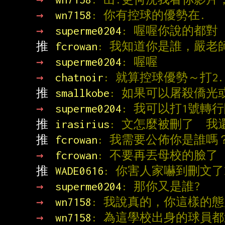
→ 
wn7158
: 你有控球的優勢在.
→ 
superme0204
: 喔喔你說的都對
推 
fcrowan
: 我知道你是誰，嚴
→ 
superme0204
: 喔喔
→ 
chatnoir
: 就算控球優勢～打2
推 
smallkobe
: 如果可以屠殺僑光
→ 
superme0204
: 我可以打1號轉
推 
irasirius
: 文怎麼被刪了  
推 
fcrowan
: 我需要公佈你是誰嗎
→ 
fcrowan
: 不要再丟母校的臉了
推 
WADE0616
: 你害人家嚇到刪文了
→ 
superme0204
: 那你又是誰?
→ 
wn7158
: 我說真的，你這樣的
→ 
wn7158
: 為這學校出身的球員