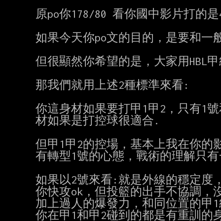
原po你178/80 看你國中影片打的是4
如果今天你po文的目的，是要和一般
但很顯然你希望的是，大家用HBL甲級
那我們就用上述2種標準來看:

你這身材如果要打甲1甲2，只有1號和
材如果是打控球很適合.

但甲1甲2的控場，基本上我在你的
有轉型1號的心態，戰術的理解只有
如果以2號來看:就是外線的穩定度，和快
你快攻ok，但投籃的出手不協調，沒
加上過人的爆發力，和同位置的甲1級
你在甲1和甲2碰到的都是有重訓的