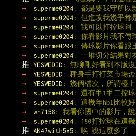
→ 
superme0204
: 都是要我守所
→ 
superme0204
: 但進攻我幾乎都
→ 
superme0204
: 我可以打控球阿
→ 
superme0204
: 你看影片我不傳
→ 
superme0204
: 傳球影片你看跟
→ 
superme0204
: 一堆切分結果對
推 
YESWEDID
: 無聊剛好看到本版沒
→ 
YESWEDID
: 種身手打打菜市場
→ 
YESWEDID
: 幾個檔次，所謂檯
→ 
superme0204
: 還有甲1甲二控球
→ 
superme0204
: 這幾年hbl比較
→ 
wn7158
: 我看你國中的影片，
→ 
superme0204
: 180打控球在
推 
AK47with5x5
: 唉 說這麼多了 