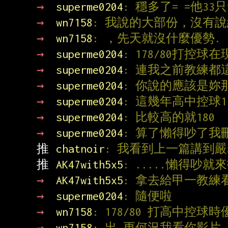
→ 
superme0204
: 穩多了= =他3
→ 
wn7158
: 我說的大部份，沒有說
→ 
wn7158
: ，先天就沒什麼優勢.
→ 
superme0204
: 178/80打控球
→ 
superme0204
: 連我之前教練都
→ 
superme0204
: 你說的應該是妳
→ 
superme0204
: 這幾年高中控球16
→ 
superme0204
: 比較高的就180
→ 
superme0204
: 算了懶得吵了我
推 
chatnoir
: 我看到上一篇講到
推 
AK47with5x5
: .....懶得吵
→ 
AK47with5x5
: 拿去給甲一教練
→ 
superme0204
: 隨便啦
→ 
wn7158
: 178/80 打高中
→ 
wn7158
: 出.更何況我看你影