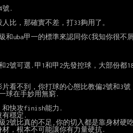
號.

人比，那確實不差，打33夠用了。

和uba甲一的標準來認同你(我知你很不屑甲
2號可選.甲1和甲2先發控球，大部份都180
影片看不到，你打球的心態比教偏2號和3號
一球在手妙用無窮.

攻finish能力.

有穩定.

2號比真的不足,你的切入都是靠身材硬吃.
身材，根本不可能讓你有力量硬抗.
