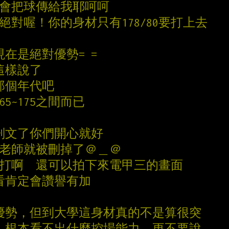
3只會把球傳給我耶呵呵
絕對喔！你的身材只有178/80要打上去
在現在是絕對優勢= =
這樣說了
那個年代吧
5~175之間而已
刪文了你們開心就好
嚴老師就被刪掉了＠＿＠
就來打啊  還可以拍下來電甲三的畫面
看肯定會讚譽有加
控球時優勢，但到大學這身材真的不是算很突
片，根本看不出什麼控場能力，更不要說