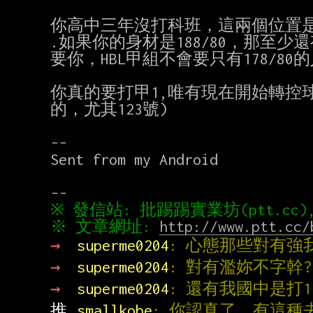
你高中三年沒打科班，這兩個位置是
.如果你的身材是188/80，那至少
要你，HBL甲組不會要只有178/80
你真的要打甲1,唯有現在開始轉控球
的，尤其123號)

--

Sent from my Android

※ 文章網址: 
http://www.ptt.cc/
→ 
superme0204
: 心態那些對有強
→ 
superme0204
: 對有濫妳不字幹?
→ 
superme0204
: 還有我國中是打
推 
smallkobe
: 你認真了，有這種