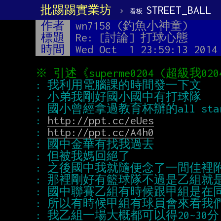
批踢踢實業坊
›
STREET_BALL
看板
作者
wn7158 (釣魚小神童)
標題
Re: [討論] 打球心態
時間
Wed Oct  1 23:59:13 2014
: 
http://ppt.cc/eUes
: 
http://ppt.cc/A4h0