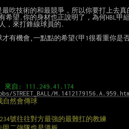
最吃技術的和最競爭，所以你要打上去真的
還有希望.你的身材也正說明了，為何HBL甲組
的人，來打鋒線球員的.

才有機會,一點點的希望(甲1很看重你是否是
bbs/STREET_BALL/M.1412179156.A.959.ht
我自然會傳球
1234號往往對方最強的最難扛的教練
去甲二強隊也是溫板