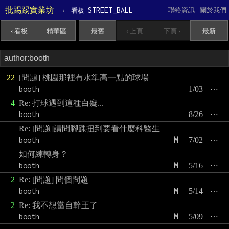
批踢踢實業坊
›
STREET_BALL
聯絡資訊
關於我們
看板
‹ 看板
精華區
最舊
‹ 上頁
下頁 ›
最新
22
[問題] 桃園那裡有水準高一點的球場
booth
1/03
⋯
4
Re: 打球遇到這種白癡...
booth
8/26
⋯
Re: [問題]請問腳踝扭到要看什麼科醫生
booth
M
7/02
⋯
如何練轉身？
booth
M
5/16
⋯
2
Re: [問題] 問個問題
booth
M
5/14
⋯
2
Re: 我不想當自幹王了
booth
M
5/09
⋯