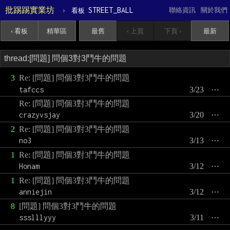
批踢踢實業坊
›
STREET_BALL
聯絡資訊
關於我們
看板
‹ 看板
精華區
最舊
‹ 上頁
下頁 ›
最新
3
Re: [問題] 問個3對3鬥牛的問題
tafccs
3/23
⋯
Re: [問題] 問個3對3鬥牛的問題
crazyvsjay
3/20
⋯
2
Re: [問題] 問個3對3鬥牛的問題
no3
3/13
⋯
1
Re: [問題] 問個3對3鬥牛的問題
Honam
3/12
⋯
1
Re: [問題] 問個3對3鬥牛的問題
anniejin
3/12
⋯
8
[問題] 問個3對3鬥牛的問題
ssslllyyy
3/11
⋯