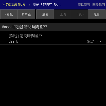
批踢踢實業坊
›
STREET_BALL
聯絡資訊
關於我們
看板
‹ 看板
精華區
最舊
‹ 上頁
下頁 ›
最新
1
[問題] 請問時間差??
daerb
9/17
⋯