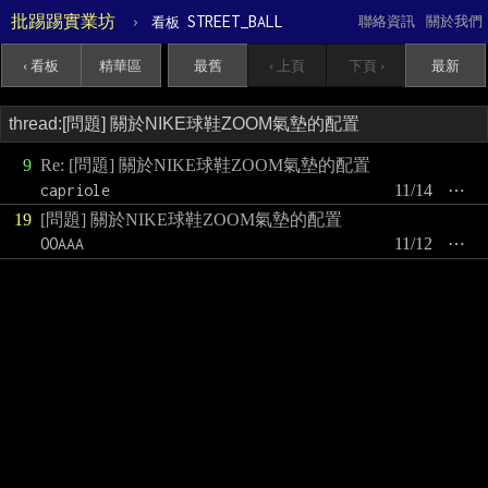
批踢踢實業坊
›
STREET_BALL
聯絡資訊
關於我們
看板
‹ 看板
精華區
最舊
‹ 上頁
下頁 ›
最新
9
Re: [問題] 關於NIKE球鞋ZOOM氣墊的配置
capriole
11/14
⋯
19
[問題] 關於NIKE球鞋ZOOM氣墊的配置
OOAAA
11/12
⋯