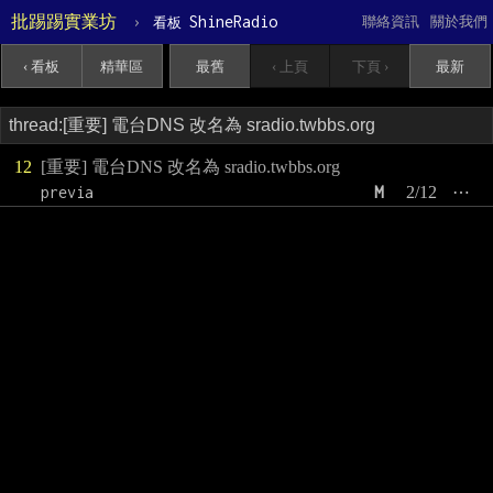
批踢踢實業坊
›
ShineRadio
聯絡資訊
關於我們
看板
‹ 看板
精華區
最舊
‹ 上頁
下頁 ›
最新
12
[重要] 電台DNS 改名為 sradio.twbbs.org
previa
M
2/12
⋯