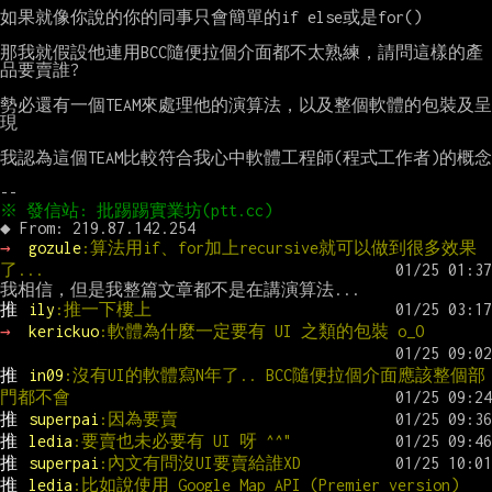
如果就像你說的你的同事只會簡單的if else或是for()

那我就假設他連用BCC隨便拉個介面都不太熟練，請問這樣的產
品要賣誰?

勢必還有一個TEAM來處理他的演算法，以及整個軟體的包裝及呈
現

我認為這個TEAM比較符合我心中軟體工程師(程式工作者)的概念

→ 
gozule
:算法用if、for加上recursive就可以做到很多效果
了...
推 
ily
:推一下樓上
→ 
kerickuo
:軟體為什麼一定要有 UI 之類的包裝 o_O
推 
in09
:沒有UI的軟體寫N年了.. BCC隨便拉個介面應該整個部
門都不會
推 
superpai
:因為要賣
推 
ledia
:要賣也未必要有 UI 呀 ^^"
推 
superpai
:內文有問沒UI要賣給誰XD
推 
ledia
:比如說使用 Google Map API (Premier version)