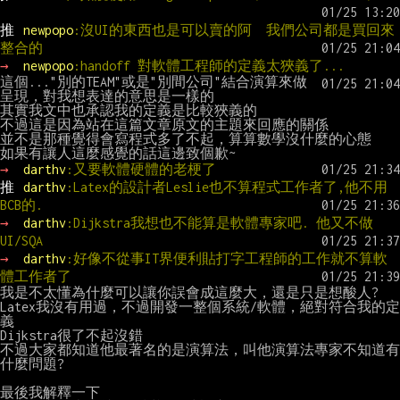
推 
newpopo
:沒UI的東西也是可以賣的阿  我們公司都是買回來
整合的
→ 
newpopo
:handoff 對軟體工程師的定義太狹義了...
這個..."別的TEAM"或是"別間公司"結合演算來做
呈現，對我想表達的意思是一樣的

其實我文中也承認我的定義是比較狹義的

不過這是因為站在這篇文章原文的主題來回應的關係

並不是那種覺得會寫程式多了不起，算算數學沒什麼的心態

→ 
darthv
:又要軟體硬體的老梗了
推 
darthv
:Latex的設計者Leslie也不算程式工作者了,他不用
BCB的.
→ 
darthv
:Dijkstra我想也不能算是軟體專家吧. 他又不做
UI/SQA
→ 
darthv
:好像不從事IT界便利貼打字工程師的工作就不算軟
體工作者了
我是不太懂為什麼可以讓你誤會成這麼大，還是只是想酸人?

Latex我沒有用過，不過開發一整個系統/軟體，絕對符合我的定
義

Dijkstra很了不起沒錯

不過大家都知道他最著名的是演算法，叫他演算法專家不知道有
什麼問題?

最後我解釋一下
