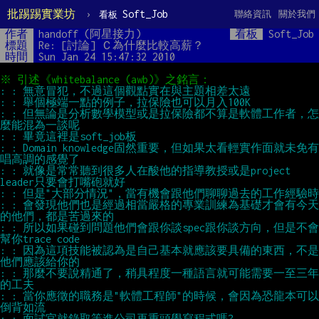
批踢踢實業坊
›
Soft_Job
聯絡資訊
關於我們
看板
作者
handoff (阿星接力)
看板
Soft_Job
標題
Re: [討論] Ｃ為什麼比較高薪？
時間
Sun Jan 24 15:47:32 2010
: : 但無論是分析數學模型或是拉保險都不算是軟體工作者，怎
: : Domain knowledge固然重要，但如果太看輕實作面就未免有
: : 就像是常常聽到很多人在酸他的指導教授或是project 
: : 會發現他們也是經過相當嚴格的專業訓練為基礎才會有今天
: : 所以如果碰到問題他們會跟你談spec跟你談方向，但是不會
: : 因為這項技能被認為是自己基本就應該要具備的東西，不是
: : 那麼不要說精通了，稍具程度一種語言就可能需要一至三年
: : 當你應徵的職務是"軟體工程師"的時候，會因為恐龍本可以