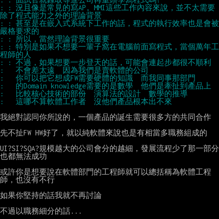
: : 況且像是常見的寫AP, MMI這些工作內容來說，並不太需要
: : 甚至是在嵌入式系統下工作的話，程式的執行效率也是會被
: : 特別是如果不想要一輩子窩在電腦前面寫程式，當個萬年工
我絕對認同你所說的，一個產品的誕生需要很多方的共同合作

先不扯FW HW好了，就以純軟體來說也是有相當多職務組成的

UI?SI?SQA?規模越大的公司會分的越細，發展流程少了那一部分
也都無法成功

或許你是想要說在軟體部門的工程師就可以總括稱為軟體工程
師，也沒有不行

如果你堅持的話我就不再討論

不過以職務細分的話...
