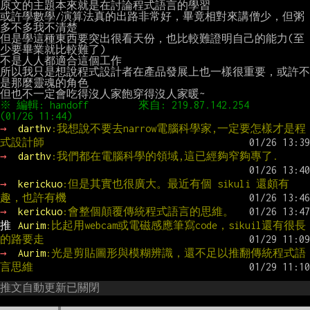
原文的主題本來就是在討論程式語言的學習

或許學數學/演算法真的出路非常好，畢竟相對來講僧少，但粥
多不多我不清楚

但是學這種東西要突出很看天份，也比較難證明自己的能力(至
少要畢業就比較難了)

不是人人都適合這個工作

所以我只是想說程式設計者在產品發展上也一樣很重要，或許不
是那麼靈魂的角色

※ 編輯: handoff         來自: 219.87.142.254       
→ 
darthv
:我想說不要去narrow電腦科學家,一定要怎樣才是程
式設計師
→ 
darthv
:我們都在電腦科學的領域,這已經夠窄夠專了.
→ 
kerickuo
:但是其實也很廣大。最近有個 sikuli 還頗有
趣，也許有機
→ 
kerickuo
:會整個顛覆傳統程式語言的思維。
推 
Aurim
:比起用webcam或電磁感應筆寫code，sikuil還有很長
的路要走
→ 
Aurim
:光是剪貼圖形與模糊辨識，還不足以推翻傳統程式語
言思維
推文自動更新已關閉