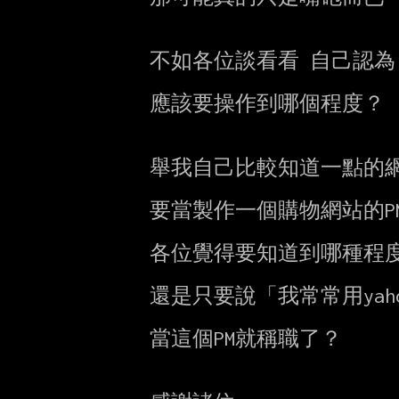
        不如各位談看看 自己認為 專案需求跟程設理解之間的平衡

        應該要操作到哪個程度？

        舉我自己比較知道一點的網頁來講

        要當製作一個購物網站的PM好了

        各位覺得要知道到哪種程度 才能自稱「善於度才」

        還是只要說「我常常用yahoo跟PCHome購物」

        當這個PM就稱職了？
