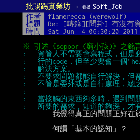
批踢踢實業坊
›
Soft_Job
看板
作者
flamerecca (werewolf)
標題
Re: [轉錄][問卦] 有
時間
Sat Jun  4 06:30:20 2011
        我覺得真正的問題正好在於此：

        何謂「基本的認知」？
