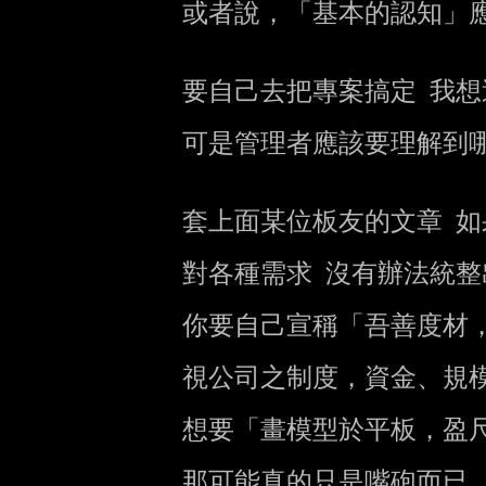
        或者說，「基本的認知」應該要詳細到哪個程度？

        要自己去把專案搞定 我想這確實不是管理者該想的事情

        可是管理者應該要理解到哪種程度 這是值得討論的

        套上面某位板友的文章 如果你對程式不熟

        對各種需求 沒有辦法統整出一個可以實做的架構

        你要自己宣稱「吾善度材，

        視公司之制度，資金、規模、文化之宜吾指使而群工役焉。」

        想要「畫模型於平板，盈尺而曲盡其制，計其毫釐而構機房，無誤差焉。」

        那可能真的只是嘴砲而已
