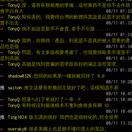
→ 
TonyQ
:度，還有各類相應的準備，這些東西不是你不去作就
會平白有人
→ 
TonyQ
:幫你弄的。我覺得台灣的軟體與其說是品質不好或者
賣不出去，
→ 
TonyQ
:倒不如說是新手不會賣,老手不引路......
→ 
TonyQ
:當然，你挑得「產品」到底是不是真的被人需要的產
品也是個
→ 
TonyQ
:問題。有太多面相要考慮了，但我覺得歐美市場並不
是到高牆。
→ 
TonyQ
:高牆是找到普遍的需求跟良好的滿足這些需求。
→ 
shadow0326
:想回的結果第一樓就被回掉了 @_@
推 
saitoh
:推文這麼長乾脆回文就好了吧，這樣閱讀不易
→ 
TonyQ
:照著fu打下來就打了一串 :P
→ 
TonyQ
:有時候沒到最後根本不隻到會推多長啊 XD
推 
Ting1024
:版主講的很好`我們也是很特化的,吃全世界
→ 
oversky0
:很多美國人也是聽不懂印度人的英語。