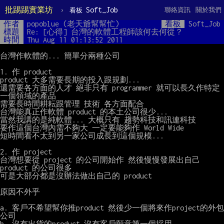
批踢踢實業坊
›
Soft_Job
聯絡資訊
關於我們
看板
作者
popoblue (老天爺幫幫忙)
看板
Soft_Job
標題
Re: [心得] 台灣的軟體工程師該何去何從？
時間
Thu Aug 11 01:13:52 2011
台灣作軟體的... 簡單分兩種公司

1. 作 product

product 大多需要長期的投入跟規劃...

還需要各方面的人才 絕非只有 programmer 就可以長久作特定
一個領域的產品

需要長時間耕耘跟管理 技術 各方面配合

台灣能真正作軟體 product 的本土公司很少...

當然我講的是純軟體... 大概只有 趨勢科技和訊連科技

要作這個台灣內需不夠大 一定要能夠作 World Wide

短時間看不太到另一家公司成長到這個規模...

2. 作 project

台灣想要從 project 的公司開始作 然後慢慢發展出自己 
product 的公司很多

可是大部分都是沒辦法做出自己的 product

原因不外乎

a. 客戶不希望幫你推product 然後少一個將來作project的外包
公司

b. 沒有出貨的product 沒有客戶願意第一個採用
