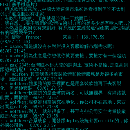
: 但以軟體業來說..中國大陸這個市場卻是看得到但吃不太到
: 不然還是政府沒有規劃好,有系統的去經營這個產業,讓他有該
: ※ 編輯: francej         來自: 1.169.170.59         
: → xsoho:還是說沒有在對岸投入客服瞭解市場需求呢?                   
: → xsoho:因為生意是你想做你就要去搶，要搶才有一個起頭              
: → ggg12345:台灣瞧不起大陸的窮與土,技術不是輸,是沒高到
: 推 Wolfken:其實我覺得套裝軟體和軟體服務是差很多的市
: → Wolfken:體服務的案子裡面也是用套裝軟體再下去客製
: → Wolfken:軟體拼的是全球前兩名，可以無國界，有網路就
: → Wolfken:服務卻相當講究在地化，你公司不在當地，東西
: → Wolfken:到人，就差很多了，甚至有些公司安全考量較嚴
: → Wolfken:合系統多，開發跟deploy統統都要on site的，你
: → Wolfken:去，光是人員差旅費就多少了                              