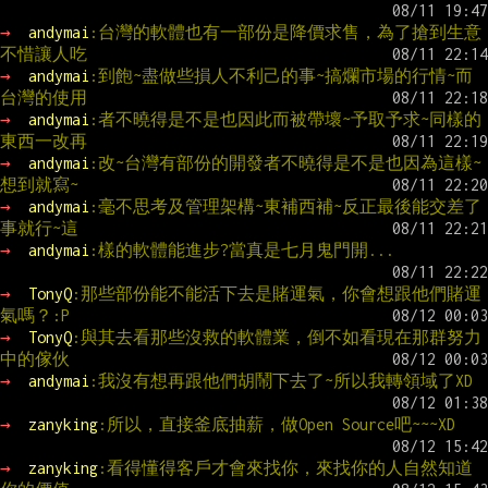
→ 
andymai
:台灣的軟體也有一部份是降價求售，為了搶到生意
不惜讓人吃
→ 
andymai
:到飽~盡做些損人不利己的事~搞爛市場的行情~而
台灣的使用
→ 
andymai
:者不曉得是不是也因此而被帶壞~予取予求~同樣的
東西一改再
→ 
andymai
:改~台灣有部份的開發者不曉得是不是也因為這樣~
想到就寫~
→ 
andymai
:毫不思考及管理架構~東補西補~反正最後能交差了
事就行~這
→ 
andymai
:樣的軟體能進步?當真是七月鬼門開...
→ 
TonyQ
:那些部份能不能活下去是賭運氣，你會想跟他們賭運
氣嗎？:P
→ 
TonyQ
:與其去看那些沒救的軟體業，倒不如看現在那群努力
中的傢伙
→ 
andymai
:我沒有想再跟他們胡鬧下去了~所以我轉領域了XD
→ 
zanyking
:所以，直接釜底抽薪，做Open Source吧~~~XD
→ 
zanyking
:看得懂得客戶才會來找你，來找你的人自然知道