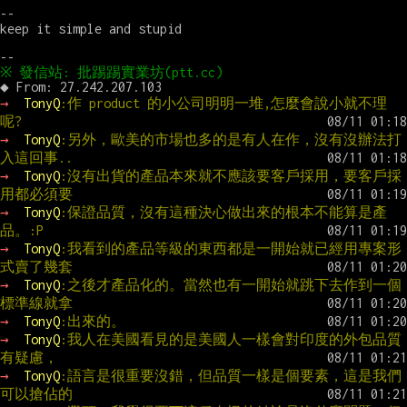
--

keep it simple and stupid

→ 
TonyQ
:作 product 的小公司明明一堆,怎麼會說小就不理
呢?
→ 
TonyQ
:另外，歐美的市場也多的是有人在作，沒有沒辦法打
入這回事..
→ 
TonyQ
:沒有出貨的產品本來就不應該要客戶採用，要客戶採
用都必須要
→ 
TonyQ
:保證品質，沒有這種決心做出來的根本不能算是產
品。:P
→ 
TonyQ
:我看到的產品等級的東西都是一開始就已經用專案形
式賣了幾套
→ 
TonyQ
:之後才產品化的。當然也有一開始就跳下去作到一個
標準線就拿
→ 
TonyQ
:出來的。
→ 
TonyQ
:我人在美國看見的是美國人一樣會對印度的外包品質
有疑慮，
→ 
TonyQ
:語言是很重要沒錯，但品質一樣是個要素，這是我們
可以搶佔的