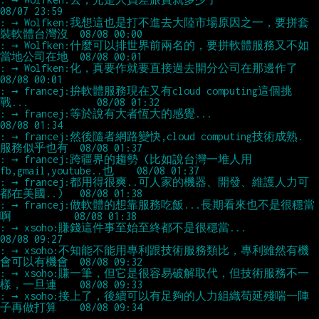
: → Wolfken:我想這也是打不進去大陸市場原因之一，要拼套
: → Wolfken:什麼可以排世界前兩名的，要拼軟體服務又不如
: → Wolfken:化，真要作就要直接過去開分公司在那邊作了                
: → francej:拚軟體服務現在又有cloud computing這個挑
: → francej:等於說有大者恆大的感覺...                               
: → francej:然後隨者網路變快,cloud computing技術成熟. 
: → francej:跨疆界的趨勢 (比如說台灣一堆人用
: → francej:都用得很爽..可人家的機器、開發、維護人力可
: → francej:做軟體的想靠服務吃飯...長期看來也不是很穩當
: → xsoho:賺錢這件事至始至終都不是很穩當...                         
: → xsoho:不知能不能用專利跟技術服務類比，專利雖然有機
: → xsoho:賺一筆，但它是很容易破解取代，但技術服務不一
: → xsoho:接上了，後續可以有足夠的人力組織苟延殘喘一陣