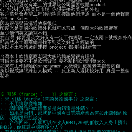
何況台灣還沒有本土的世界級公司需要軟體product

c. 無法打入歐美日市場 你想要接歐美日的外包

客戶當然會希望工程師能夠直接跟他們溝通 而不是一個傳聲筒 
(PM or Sales...)

因為跟傳聲筒溝通效率很低

印度光是美國的軟體外包就可以形成一個龐大的軟體聚落

至少他們英文讀寫不錯

在台灣 你要是英文好又有一定工作經驗 一定沒兩下就投奔外商

那當然本土廠商總是找不到英文好又有經驗的

所以本土軟體廠商連接 project 都接得很新苦了

台灣本土軟體廠商老闆大多給我感覺很有理想

可惜大多要不不是軟體背景 要不離開軟體開發太久

如果有工作經驗的programmer 大概碰到這種老闆都會內傷

所以變成無限練新人模式... 反正新人還比較好用 真是一整個
悲哀

: : 如果是內銷，那就是中國今日雲端產業為何如此賺錢的原
: : 合作回來。人家可以在收入RMB1,200的低收入人身上擠出
: 有趣的就是以硬體產業來說,中國大陸算是我們的市場(e.g. 