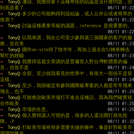
→ 
TonyQ
:灘頭。我覺得要下這種奇怪的結論是沒什麼問題，但
到底是看了
→ 
TonyQ
:多少的公司能夠得到這結論，或人云亦云或者簡單的
推測？
→ 
TonyQ
:討論這種產業等級的議題，reference 是很重要的。
→ 
TonyQ
:以我來講，我在公司至少參與過三個國家的客戶的服
務，並在美
→ 
TonyQ
:國作on-site待了快半年，再加上過去在SI轉來轉去
幫忙的經驗
→ 
TonyQ
:我覺得這篇文章講的是普遍世人對台灣軟體業的偏
見，但並不是
→ 
TonyQ
:全部。至少就我看見的世界中，有很大一部份不是長
這樣。
→ 
TonyQ
:至少，我很確定有參與國際級專案的人都是常常飛來
飛去，也不
→ 
TonyQ
:可能會說歐美市場打不進去這種話。因為我們確實就
在作歐美
→ 
TonyQ
:市場的生意。
→ 
TonyQ
:個人覺得讓人可惜的是，很多的人還沒開打就先投
降。:P
→ 
TonyQ
:打歐美市場有很多需要先做的條件，像是針對歐美市
場增加曝光