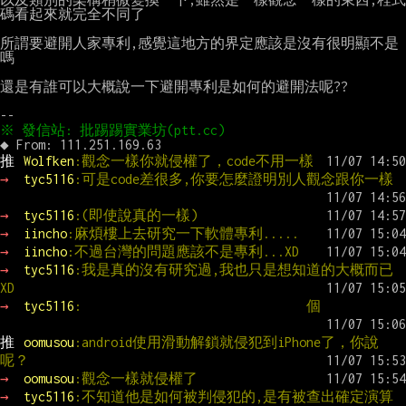
碼看起來就完全不同了

所謂要避開人家專利,感覺這地方的界定應該是沒有很明顯不是
嗎

還是有誰可以大概說一下避開專利是如何的避開法呢??

推 
Wolfken
:觀念一樣你就侵權了，code不用一樣
→ 
tyc5116
:可是code差很多,你要怎麼證明別人觀念跟你一樣
→ 
tyc5116
:(即使說真的一樣)
→ 
iincho
:麻煩樓上去研究一下軟體專利.....
→ 
iincho
:不過台灣的問題應該不是專利...XD
→ 
tyc5116
:我是真的沒有研究過,我也只是想知道的大概而已
XD
→ 
tyc5116
:                               個
推 
oomusou
:android使用滑動解鎖就侵犯到iPhone了，你說
呢？
→ 
oomusou
:觀念一樣就侵權了
→ 
tyc5116
:不知道他是如何被判侵犯的,是有被查出確定演算