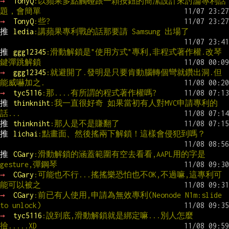
→ 
TonyQ
:以蘋果多點觸碰跟一顆按鈕的簡潔設計來討論專利話
題，會簡單
→ 
TonyQ
:些?
推 
ledia
:講蘋果專利戰的話那要請 Samsung 出場了
推 
ggg12345
:滑動解鎖是"使用方式"專利,非程式著作權.改琴
鍵彈跳解鎖
→ 
ggg12345
:就避開了.發明是只要肯動腦轉個彎就鑽出洞.但
能威嚇加之.
→ 
tyc5116
:那....有所謂的程式著作權嗎?
推 
thinkniht
:我一直很好奇 如果當初有人對MVC申請專利的
話...
推 
thinkniht
:那人是不是賺翻了
推 
lichai
:點畫面、然後搖兩下解鎖！這樣會侵犯到嗎？
推 
CGary
:滑動解鎖的涵蓋範圍有空去看看,AAPL用的字是
gesture,彈鋼琴
→ 
CGary
:可能也不行...搖搖樂恐怕也不OK,不過嘛,這專利可
能可以被之
→ 
CGary
:前已有人使用,申請為無效專利(Neonode N1m:slide 
to unlock)
→ 
tyc5116
:說到底,滑動解鎖就是綁定嘛...別人怎麼
撿.....XD