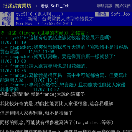
批踢踢實業坊
›
Soft_Job
聯絡資訊
關於我們
看板
作者
tyc5116 (累人啊....)
看板
Soft_Job
標題
Re: [新聞] 台灣需要大將型軟體長才
時間
Mon Nov  7 13:58:40 2011
: → tyc5116:這樣有心的話應該比較容易發展不是嗎?                     
: → rawpacket:我突然想到我爸昨天講的 "寫軟體不是很容易, 
: → rawpacket:就可以寫啦, 要是像賈伯斯一樣就發了"                   
: → francej:請人跟買專利也是很花錢的.                               
: → francej:寫軟體是很容易. 高中生可能都會寫. 但要寫出
: → francej:專利(不然你別想賣錢) 且功能或性能比人家優 
抱歉,想請問的就是francej大說的這部份

我比較好奇的是,功能性能要比人家優很難,這容易理解

但是避開人家專利嘛,就不是很懂了

同樣的觀念,可能就有很多種寫法了(for,while..等等)

以及類別的架構稍微變換一下,雖然是一樣觀念一樣的東西,程式