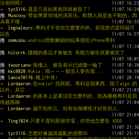
法相同嗎?
→ 
tyc5116
:還是只是結果相同就被告了?
推 
Muscovy
:譬如專業領域的演算法, 軟體人員是改不動的, 因
為看不懂.
→ 
legnaleurc
:專利才不管你怎麼實作的, 表現形式雷同就可
以告
推 
oomusou
:android滑動解鎖的結果侵犯iPhone專利
推 
hilorrk
:賺錢的產品才會被告 有能力被告就要偷笑了
推 
twsoriano
:推樓上  被告表示已經賺一輪了
推 
kkc0828
:Nokia：嗚～～～都沒人要告我...
推 
lance70176
:樓上中肯!
→ 
Lordaeron
:告nokia? 找死呢, 專利這個東西, 除了algo 的
以外, 其它
→ 
Lordaeron
:的基本上是看法官怎麼判的, 因為哪種專利是寫
得越糢糊
→ 
Lordaeron
:越不知所云, 似有似無哪樣才好告別人.
→ 
Ting1024
:只要不賣到那個市場，你管他怎麼告 XDDD
→ 
tyc5116
:怎麼好像越講越亂的感覺XD