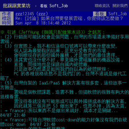
批踢踢實業坊
›
Soft_Job
聯絡資訊
關於我們
看板
作者
ggg12345 (ggg)
看板
Soft_Job
標題
Re: [討論] 如果台灣要發展雲端，你覺得該怎麼做？
時間
Sun Apr  8 18:14:40 2012
: (2) 行銷面可能比較會是個問題，台灣的市場還未準備好享用
:     PC 的各種規格依然不是我們訂的，台灣不過就是做代工
: (5) 台灣自製的 IaaS/PaaS 解決方案有很多套，這些故事一
:     雲端是個軟體課題，造雲不難，但搞軟體的很難有夠大的
: → francej:所以東西不是做出來就好. 成本才是關鍵...                 
: → francej:可惜台灣軟體cost-down的能力好像沒有我們在硬
: → francej:的能力一樣那麼強.                                       