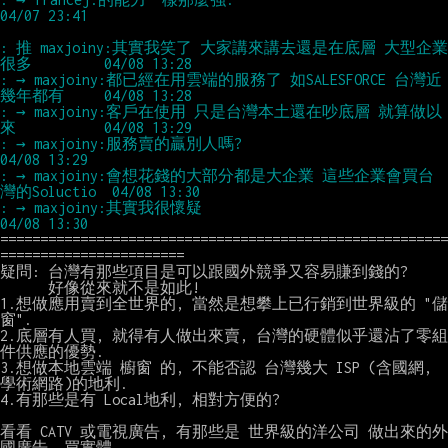
: 推 maxjoiny:其實我笑了 大家講來講去還是在底層 大型企業
: → maxjoiny:都已經在用雲端的服務了 如SALESFORCE 台灣近
: → maxjoiny:客戶在使用 只是台灣本土還在吵底層 就算做以
: → maxjoiny:服務賣的贏別人嗎?                                      
: → maxjoiny:會想花錢的大部分都是大企業 這些企業會買台
: → maxjoiny:其實我很懷疑                                           
========================================================
=======================

疑問: 台灣有那些項目是可以跟國外競爭又容易賺到錢的?

      好像從來就不是如此!

1.想做應用賣到全世界的, 當然是想攀上已行銷到世界級的 "儲
窗".

2.底層有人買, 就得有人做出來賣, 台灣的硬體似乎還沾了零組
件供應的優勢.

3.想做本地雲端 櫥窗 的, 不能否認 台灣幾大 ISP (含國網, 
學術網路)的地利.

4.有那些是有 Local地利, 相對方便的?

看看 CATV 或電視廣告, 有那些是 世界級的洋公司 做出來的外
國廣告, 買實體
