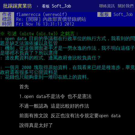
批踢踢實業坊
›
Soft_Job
聯絡資訊
關於我們
看板
作者
flamerecca (werewolf)
看板
Soft_Job
標題
Re: [閒聊] 內政部實價登錄網站
時間
Fri Nov 16 13:31:13 2012
: open data 目前的爭議都在行政單位的執行方式，我看到的問
: 機制，從這個層面著手才是一勞永逸的作法，我不明白這樣子
: 一個月 2000 塊取得原始資料，在我看來已經是種進步，畢竟
        首先

        1.open data不是法令 也不是憲法

        不過一般認為 這是比較好的作法

        前面有推文說 反正也沒有法令規定要open data

        說得真是太好了
