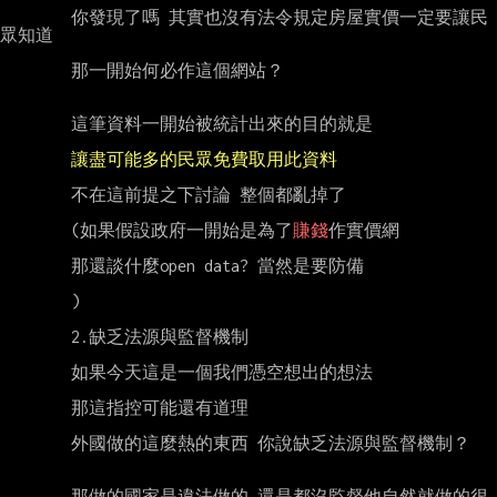
        你發現了嗎 其實也沒有法令規定房屋實價一定要讓民
眾知道

        那一開始何必作這個網站？

        這筆資料一開始被統計出來的目的就是

讓盡可能多的民眾免費取用此資料
        不在這前提之下討論 整個都亂掉了

        (如果假設政府一開始是為了
賺錢
作實價網

        那還談什麼open data? 當然是要防備

        )

        2.缺乏法源與監督機制

        如果今天這是一個我們憑空想出的想法

        那這指控可能還有道理

        外國做的這麼熱的東西 你說缺乏法源與監督機制？

        那做的國家是違法做的 還是都沒監督他自然就做的很