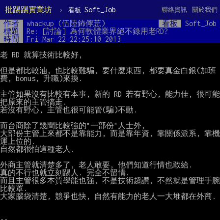
批踢踢實業坊
›
Soft_Job
聯絡資訊
關於我們
看板
作者
whackup (伍陸鈽儜莣)
看板
Soft_Job
標題
Re: [討論] 為何軟體業界絕不錄用老RD?
時間
Fri Mar 22 22:25:10 2013
老 RD 就算技術比較好,

但是都比較油, 也比較難騙, 要什麼東西, 都要真金白銀(加班
費, bonus, 升職)來換.

主管如果沒有比較有本事, 新的 RD 若有野心, 能力佳, 很可能
把原來的主管搞走.

若沒有野心, 主管也很可能管(騙)不動.

而台商除了幾間比較強的"一部份"人士外,

大部份主管上來都不是靠能力, 而是靠年資, 靠關係派系, 靠機
運上位的.

自然都很怕這種老人.

外商主管就清楚多了, 老人敢要, 他們知道行情也敢給.

真的不行也就立刻踢人. 完全不留情.

而且主管很多本質學能也強, 不是技術超讚, 不然就是管理手腕
比較罩.

大家腦袋清楚, 競爭也快, 自然有能力的老人一大堆都在外商.

--
