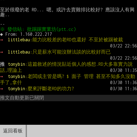
至於很廢的老 RD... 嗯, 或許去賣雞排比較好? 應該沒人有興
趣..

→ 
littlebau
:能力比較差的老RD也還好 不至於被踢被裁
→ 
littlebau
:只是薪水可能沒辦法談的比較好而已
推 
tonybin
:這篇敘述的情況貼近個人的感想.RD大多靠實力說
話,理論上
→ 
tonybin
:老闆或主管是嗎? $ 面子 管理 甚至不知多久沒動
手了,拿什
→ 
tonybin
:麼來評斷老RD的功力?
推文自動更新已關閉
返回看板