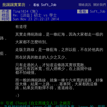
批踢踢實業坊
›
Soft_Job
聯絡資訊
關於我們
看板
作者
Ting1024 (無)
看板
Soft_Job
標題
Re: [請益] 碩士 vs 學士
時間
Sun Nov 23 21:22:27 2014
        有道理

        其實走傳統路線，是一條紅海，因為大家都走一樣的
路，

        大家都不怎麼特別。

        走版主路線，是一條藍海，之所以藍，不在於他真的
藍，

        而在於真的敢走的人少之又少。

        只有走過的人，才知道這條路其實很寬敞。

        雖然只有四米寬，但人煙稀少，在上面開中線

        都不怕碰撞。

        而一般的傳統路線，就像一條十六米寬的道路，好像

        很大條，結果一上路.....塞車阿，大家都跑這條

        路，結果反而動彈不得，進退維谷。

        :)

: 及格就好的確是 loser 心態，但我認為更  loser 的，是照