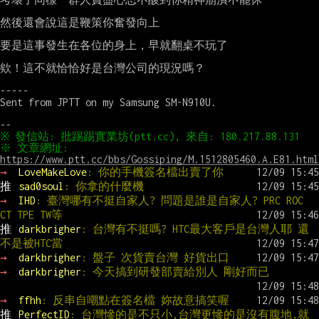
然後還會說這是鞭策你奮發向上

要是這事發生在各位的身上，早就翻桌不玩了

欸！這不就恰恰好是台灣公司的現況嗎？

-----

Sent from JPTT on my Samsung SM-N910U.

※ 文章網址: 
https://www.ptt.cc/bbs/Gossiping/M.1512805460.A.E81.html
→ 
LoveMakeLove
: 你的手機簽名檔出賣了你
推 
sad0soul
: 你拿的什麼機
→ 
IHD
: 臺灣哪有不挺自家人? 問題是誰是自家人? PRC ROC 
CT TPE TW等
推 
darkbrigher
: 台灣有不挺嗎? HTC最大客戶是台灣人耶 還
不是被HTC當
→ 
darkbrigher
: 盤子 次貨賣台灣 好貨出口
→ 
darkbrigher
: 今天搞到研發部賣給別人 剛好而已
→ 
ffhh
: 反串自嘲點在簽名檔 妳故意搞笑喔
推 
PerfectID
: 台灣慘的是不只小,台灣更慘的是沒有腹地,就