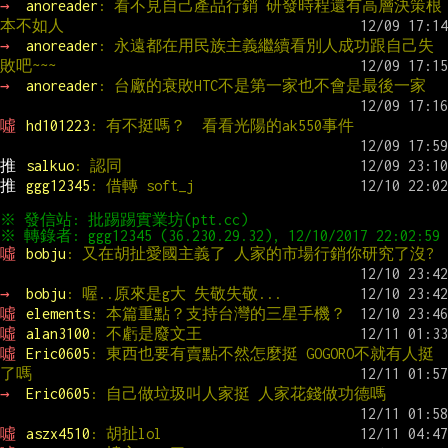
→ 
anoreader
: 看不見自己產品行銷 研發時程還有高層決策根
本不如人
→ 
anoreader
: 永遠都在用民族主義繼續看別人成功跟自己失
敗吧~~~
→ 
anoreader
: 台廠的衰敗HTC不是第一家也不會是最後一家
噓 
hd101223
: 有不挺嗎？  看看光陽的ak550事件
推 
salkuo
: 認同
推 
ggg12345
: 借轉 soft_j
噓 
bobju
: 又在胡扯愛國主義了 人家的市場行銷你研究了沒?
→ 
bobju
: 喔..原來是g大 失敬失敬...
噓 
elements
: 本篇重點？支持台灣的三星手機？
噓 
alan3100
: 不虧是廢文王
噓 
Eric0605
: 東西也要有賣點不然怎麼挺 GOGORO不就有人挺
了嗎
→ 
Eric0605
: 自己做垃圾叫人家挺 人家花錢做功德嗎
噓 
aszx4510
: 胡扯lol