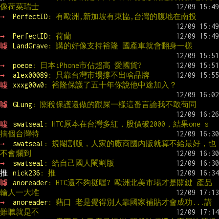
像荷菜瑞士
→ 
PerfectID
: 有歐洲,新加坡有東協,台灣的腹地在南投
→ 
PerfectID
: 荷蘭
噓 
LandGrave
: 講的好像支持裕隆 國產車就會翻身一樣
→ 
poeoe
: 日本iPhone市佔超高 愛國貨?
→ 
alex00089
: 只靠台灣市場撐不出啥品牌
噓 
xxxg00w0
: 裕隆保護了五十年你說他中途加入？
噓 
GLung
: 關稅保護還做的跟屎一樣這番言論我不敢苟同
噓 
swatseal
: HTC原本在台灣多紅，股價破2000，結果one s 
搞個台灣特
→ 
swatseal
: 規閹割版，人家的廠商國內版就算不給最好，也
不會爛到
→ 
swatseal
: 給自己國人閹割版
推 
nick236
: 推
噓 
anoreader
: HTC還不夠挺喔? 歐洲北美市場才是關鍵 產品
輸人一大堆
→ 
anoreader
: 藉口 老是覺得別人靠國家補貼才會成功...講
難聽就是不