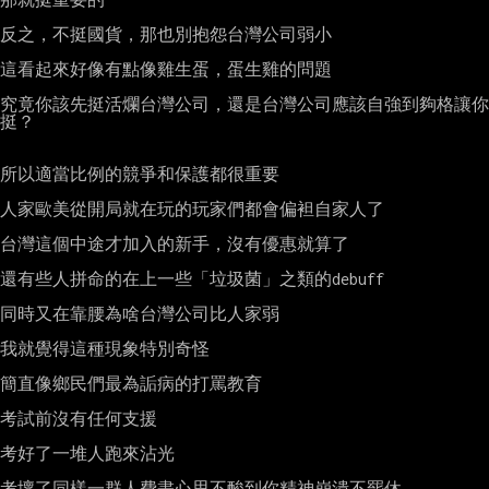
反之，不挺國貨，那也別抱怨台灣公司弱小

這看起來好像有點像雞生蛋，蛋生雞的問題

究竟你該先挺活爛台灣公司，還是台灣公司應該自強到夠格讓你
挺？

所以適當比例的競爭和保護都很重要

人家歐美從開局就在玩的玩家們都會偏袒自家人了

台灣這個中途才加入的新手，沒有優惠就算了

還有些人拼命的在上一些「垃圾菌」之類的debuff

同時又在靠腰為啥台灣公司比人家弱

我就覺得這種現象特別奇怪

簡直像鄉民們最為詬病的打罵教育

考試前沒有任何支援

考好了一堆人跑來沾光

考壞了同樣一群人費盡心思不酸到你精神崩潰不罷休
