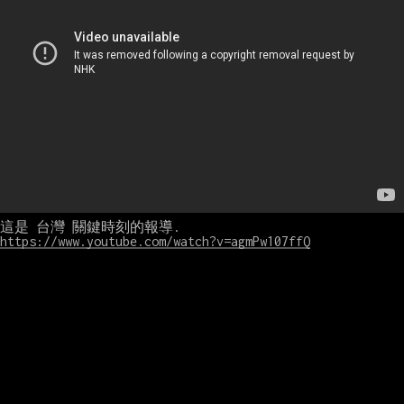
https://www.youtube.com/watch?v=agmPw107ffQ