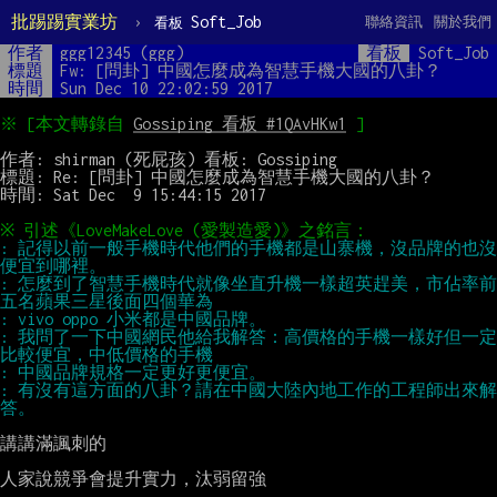
批踢踢實業坊
›
Soft_Job
聯絡資訊
關於我們
看板
作者
ggg12345 (ggg)
看板
Soft_Job
標題
Fw: [問卦] 中國怎麼成為智慧手機大國的八卦？
時間
Sun Dec 10 22:02:59 2017
※ [本文轉錄自 
Gossiping 看板 #1QAvHKw1
作者: shirman (死屁孩) 看板: Gossiping

標題: Re: [問卦] 中國怎麼成為智慧手機大國的八卦？

時間: Sat Dec  9 15:44:15 2017

: 記得以前一般手機時代他們的手機都是山寨機，沒品牌的也沒
: 怎麼到了智慧手機時代就像坐直升機一樣超英趕美，市佔率前
: 我問了一下中國網民他給我解答：高價格的手機一樣好但一定
: 有沒有這方面的八卦？請在中國大陸內地工作的工程師出來解
講講滿諷刺的

人家說競爭會提升實力，汰弱留強
