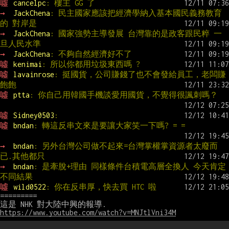
噓 
cancelpc
: 樓主 GG 了
→ 
JackChena
: 民主國家應該把經濟學納入基本國民義務教育
的 對岸是
→ 
JackChena
: 國家強勢主導發展 台灣靠的是政客跟民粹 一
旦人民水準
→ 
JackChena
: 不夠自然經濟好不了
噓 
kenimai
: 所以你都用垃圾東西嗎 ?
噓 
lavainrose
: 挺國貨，公司賺錢了也不會發給員工，老闆賺
飽飽
噓 
ptta
: 你自己用韓國手機談愛用國貨，不覺得很諷刺嗎？
噓 
Sidney0503
:
噓 
bndan
: 轉這反串文來是要讓大家笑一下嗎? = =
→ 
bndan
: 另外台灣公司做不起來=台灣掌權掌資源者太廢而
已.其他都只
→ 
bndan
: 是牽脫+理由 同樣條件台積電高層全換人 今天肯定
不同結果
噓 
wild0522
: 你在反串厚，快去買 HTC 啦
=========

https://www.youtube.com/watch?v=MNJtlVni34M