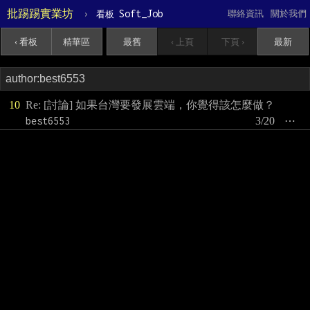
批踢踢實業坊
›
Soft_Job
聯絡資訊
關於我們
看板
‹ 看板
精華區
最舊
‹ 上頁
下頁 ›
最新
10
Re: [討論] 如果台灣要發展雲端，你覺得該怎麼做？
best6553
3/20
⋯