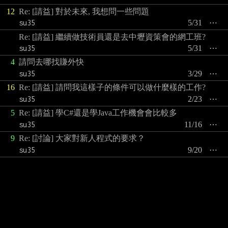
12
Re: [請益] 對於未來, 我想問一些問題
su35
5/31
⋯
Re: [請益] 繼續做技術員還是去中壢資策會的網工班?
su35
5/31
⋯
4
請問去哪找賺外快
su35
3/29
⋯
16
Re: [請益] 請問我這樣子的條件可以做什麼樣的工作?
su35
2/23
⋯
5
Re: [請益] 學C#還是學Java工作機會會比較多
su35
11/16
⋯
9
Re: [討論] 大家對新人程式的要求？
su35
9/20
⋯