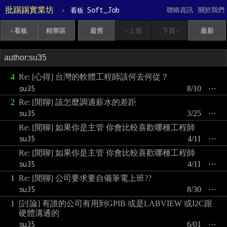
批踢踢實業坊
›
Soft_Job
聯絡資訊
關於我們
看板
‹ 看板
精華區
最舊
‹ 上頁
下頁 ›
最新
4
Re: [心得] 台灣的軟體工程師該何去何從？
su35
8/10
⋯
2
Re: [閒聊] 該怎麼調適薪水的差距
su35
3/25
⋯
Re: [閒聊] 如果你是主管 你會比較喜歡哪種工程師
su35
4/11
⋯
Re: [閒聊] 如果你是主管 你會比較喜歡哪種工程師
su35
4/11
⋯
1
Re: [閒聊] 公司要求要自備筆電上班??
su35
8/30
⋯
1
[討論] 有誰的公司有用到GPIB 或是LABVIEW 或I2C跟
硬體溝通的
su35
6/01
⋯