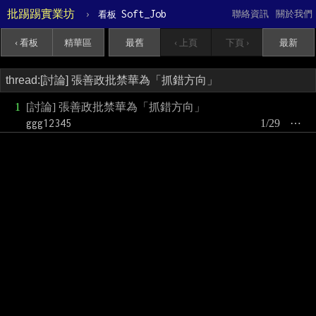
批踢踢實業坊
›
Soft_Job
聯絡資訊
關於我們
看板
‹ 看板
精華區
最舊
‹ 上頁
下頁 ›
最新
1
[討論] 張善政批禁華為「抓錯方向」
ggg12345
1/29
⋯