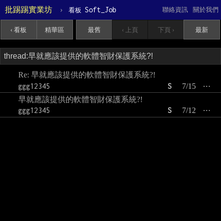
批踢踢實業坊
›
Soft_Job
聯絡資訊
關於我們
看板
‹ 看板
精華區
最舊
‹ 上頁
下頁 ›
最新
Re: 早就應該提供的軟體智財保護系統?!
ggg12345
S
7/15
⋯
早就應該提供的軟體智財保護系統?!
ggg12345
S
7/12
⋯