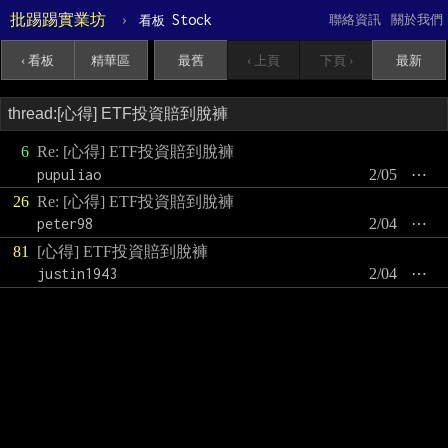
批踢踢實業坊
›
Stock
聯絡資訊
關於我們
看板
‹ 看板
精華區
最舊
‹ 上頁
下頁 ›
最新
6
Re: [心得] ETF投資賠到脫褲
pupuliao
2/05
⋯
26
Re: [心得] ETF投資賠到脫褲
peter98
2/04
⋯
81
[心得] ETF投資賠到脫褲
justin1943
2/04
⋯